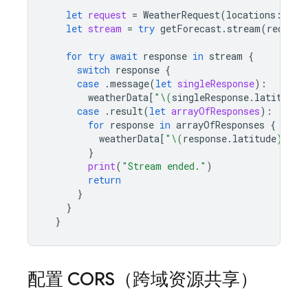
let
request
=
WeatherRequest
(
locations
:
loc
let
stream
=
try
getForecast
.
stream
(
request
for
try
await
response
in
stream
{
switch
response
{
case
.
message
(
let
singleResponse
):
weatherData
[
"
\(
singleResponse
.
latitude
)
case
.
result
(
let
arrayOfResponses
):
for
response
in
arrayOfResponses
{
weatherData
[
"
\(
response
.
latitude
)
,
\(
r
}
print
(
"Stream ended."
)
return
}
}
}
配置 CORS（跨域资源共享）