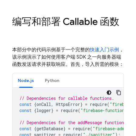
编写和部署 Callable 函数
本部分中的代码示例基于一个完整的
快速入门示例
，
该示例演示了如何使用客户端 SDK 之一向服务器端
函数发送请求并获取响应。首先，导入所需的模块：
Node.js
Python
// Dependencies for callable functions.
const
{
onCall
,
HttpsError
}
=
require
(
"firebase-
const
{
logger
}
=
require
(
"firebase-functions"
);
// Dependencies for the addMessage function.
const
{
getDatabase
}
=
require
(
"firebase-admin/d
const
sanitizer
=
require
(
"./sanitizer"
);