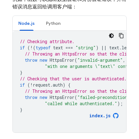
错误消息返回给调用客户端：
Node.js
Python
// Checking attribute.
if
(
!
(
typeof
text
===
"string"
)
||
text
.
length
// Throwing an HttpsError so that the client 
throw
new
HttpsError
(
"invalid-argument"
,
"The
"with one arguments \"text\" containi
}
// Checking that the user is authenticated.
if
(
!
request
.
auth
)
{
// Throwing an HttpsError so that the client 
throw
new
HttpsError
(
"failed-precondition"
,
"
"called while authenticated."
);
}
index
.
js