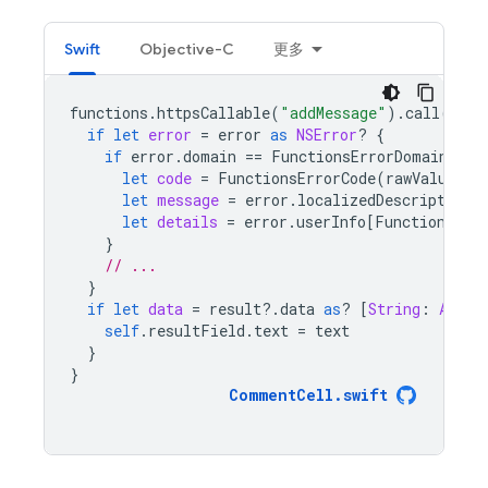
Swift
Objective-C
更多
functions
.
httpsCallable
(
"addMessage"
).
call
([
"te
if
let
error
=
error
as
NSError
?
{
if
error
.
domain
==
FunctionsErrorDomain
{
let
code
=
FunctionsErrorCode
(
rawValue
:
e
let
message
=
error
.
localizedDescription
let
details
=
error
.
userInfo
[
FunctionsErr
}
// ...
}
if
let
data
=
result
?.
data
as
?
[
String
:
Any
],
self
.
resultField
.
text
=
text
}
}
CommentCell
.
swift