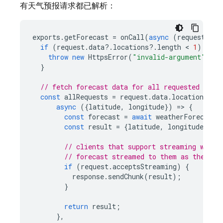
有天气预报请求都已解析：
exports
.
getForecast
=
onCall
(
async
(
request
,
re
if
(
request
.
data
?
.
locations
?
.
length
 < 
1
)
{
throw
new
HttpsError
(
"invalid-argument"
,
"M
}
// fetch forecast data for all requested loca
const
allRequests
=
request
.
data
.
locations
.
ma
async
({
latitude
,
longitude
})
=
>
{
const
forecast
=
await
weatherForecastA
const
result
=
{
latitude
,
longitude
,
fo
// clients that support streaming will 
// forecast streamed to them as they co
if
(
request
.
acceptsStreaming
)
{
response
.
sendChunk
(
result
);
}
return
result
;
},