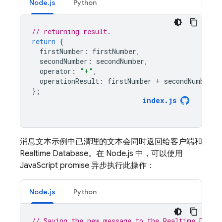
Node.js
Python
// returning result.
return
{
firstNumber
:
firstNumber
,
secondNumber
:
secondNumber
,
operator
:
"+"
,
operationResult
:
firstNumber
+
secondNumber
,
};
index
.
js
消息文本示例中已清理的文本会同时返回给客户端和
Realtime Database
。在 Node.js 中，可以使用
JavaScript promise 异步执行此操作：
Node.js
Python
// Saving the new message to the Realtime Datab