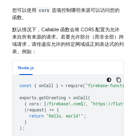
您可以使用
cors
选项控制哪些来源可以访问您的
函数。
默认情况下，Callable 函数会将 CORS 配置为允许
来自所有来源的请求。若要允许部分（而非全部）跨
域请求，请传递应允许的特定网域或正则表达式的列
表。例如：
Node.js
const
{
onCall
}
=
require
(
"firebase-functions/
exports
.
getGreeting
=
onCall
(
{
cors
:
[
/firebase\.com$/
,
"https://flutter.c
(
request
)
=
>
{
return
"Hello, world!"
;
}
);