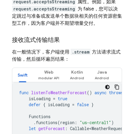
request.acceptsStreaming
属性。例如，如果
request.acceptsStreaming
为 false，您可以决
定跳过与准备或发送单个数据块相关的任何资源密集
型工作，因为客户端并不期望增量交付。
接收流式传输结果
在一般情况下，客户端使用
.stream
方法请求流式
传输，然后循环遍历结果：
Web
Kotlin
Java
Swift
func
listenToWeatherForecast
()
async
throws
{
isLoading
=
true
defer
{
isLoading
=
false
}
Functions
.
functions
(
region
:
"us-central1"
)
let
getForecast
:
Callable<WeatherRequest
,
S