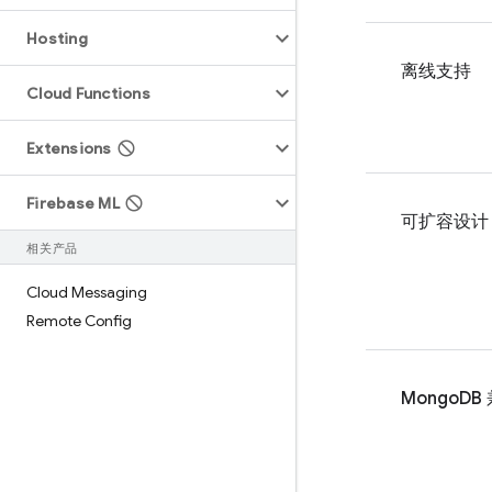
Hosting
离线支持
Cloud Functions
Extensions
Firebase ML
可扩容设计
相关产品
Cloud Messaging
Remote Config
MongoDB