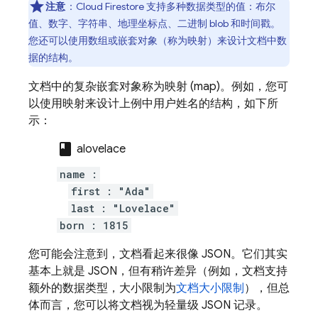
注意
：
Cloud Firestore
支持多种数据类型的值：布尔
值、数字、字符串、地理坐标点、二进制 blob 和时间戳。
您还可以使用数组或嵌套对象（称为映射）来设计文档中数
据的结构。
文档中的复杂嵌套对象称为映射 (map)。例如，您可
以使用映射来设计上例中用户姓名的结构，如下所
示：
class
alovelace
name :
first : "Ada"
last : "Lovelace"
born : 1815
您可能会注意到，文档看起来很像 JSON。它们其实
基本上就是 JSON，但有稍许差异（例如，文档支持
额外的数据类型，大小限制为
文档大小限制
），但总
体而言，您可以将文档视为轻量级 JSON 记录。