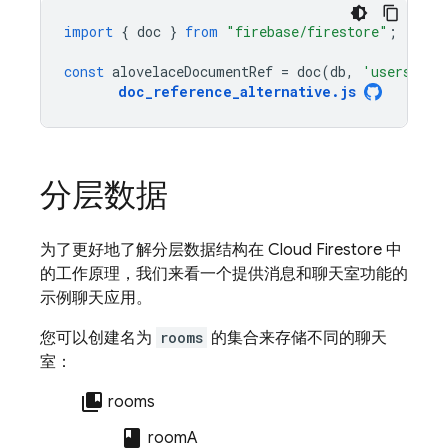
import
{
doc
}
from
"firebase/firestore"
;
const
alovelaceDocumentRef
=
doc
(
db
,
'users/alo
doc_reference_alternative
.
js
分层数据
为了更好地了解分层数据结构在
Cloud Firestore
中
的工作原理，我们来看一个提供消息和聊天室功能的
示例聊天应用。
您可以创建名为
rooms
的集合来存储不同的聊天
室：
collections_bookmark
rooms
class
roomA