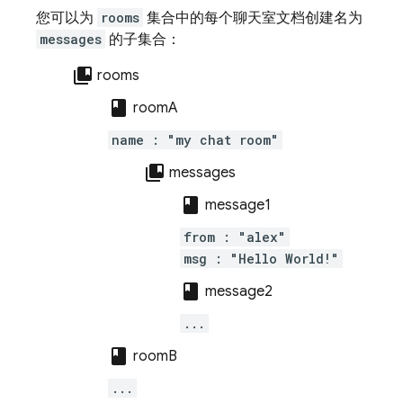
您可以为
rooms
集合中的每个聊天室文档创建名为
messages
的子集合：
collections_bookmark
rooms
class
roomA
name : "my chat room"
collections_bookmark
messages
class
message1
from : "alex"
msg : "Hello World!"
class
message2
...
class
roomB
...