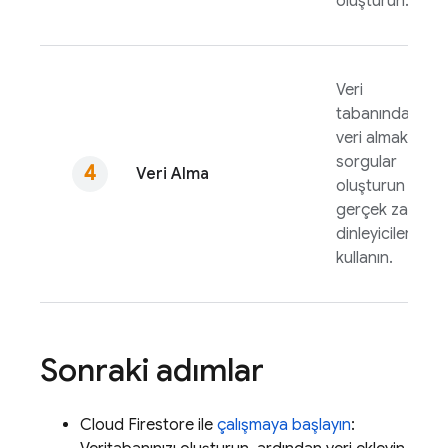
oluşturun.
Veri
tabanından
veri almak için
sorgular
Veri Alma
oluşturun veya
gerçek zamanlı
dinleyicileri
kullanın.
Sonraki adımlar
Cloud Firestore
ile
çalışmaya başlayın
: