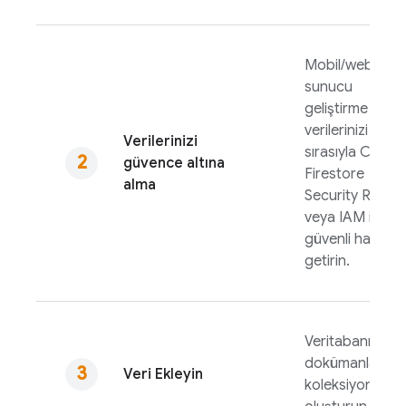
Mobil/web ve
sunucu
geliştirme için
verilerinizi
Verilerinizi
sırasıyla
Cloud
güvence altına
Firestore
alma
Security Rules
veya IAM ile
güvenli hale
getirin.
Veritabanınızda
dokümanlar ve
Veri Ekleyin
koleksiyonlar