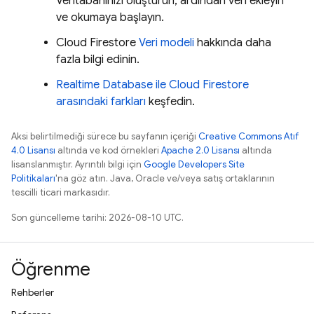
Veritabanınızı oluşturun, ardından veri ekleyin
ve okumaya başlayın.
Cloud Firestore
Veri modeli
hakkında daha
fazla bilgi edinin.
Realtime Database
ile
Cloud Firestore
arasındaki farkları
keşfedin.
Aksi belirtilmediği sürece bu sayfanın içeriği
Creative Commons Atıf
4.0 Lisansı
altında ve kod örnekleri
Apache 2.0 Lisansı
altında
lisanslanmıştır. Ayrıntılı bilgi için
Google Developers Site
Politikaları
'na göz atın. Java, Oracle ve/veya satış ortaklarının
tescilli ticari markasıdır.
Son güncelleme tarihi: 2026-08-10 UTC.
Öğrenme
Rehberler