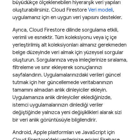
büyüdükçe ölçeklenebilen hiyerarşik veri yapıları
oluşturabilirsiniz.
Cloud Firestore
Veri modeli
,
uygulamanız için en uygun veri yapısını destekler.
Ayrıca,
Cloud Firestore
dilinde sorgulama etkili,
verimli ve esnektir. Tüm koleksiyonu veya iç içe
yerleştirilmiş alt koleksiyonları almanız gerekmeden
belge düzeyinde veri almak için yüzeysel sorgular
oluşturun. Sorgularınıza veya imleçlerinize sıralama,
filtreleme ve sınır ekleyerek sonuçlarınızı
sayfalandırın. Uygulamalarınızdaki verileri güncel
tutmak için her güncellemede veritabanınızın
tamamını almadan anlık dinleyiciler ekleyin.
Uygulamanıza anlık dinleyiciler eklediğinizde,
istemci uygulamalarınızın dinlediği veriler
değiştiğinde yalnızca yeni değişiklikleri alarak sizi
bir veri anlık görüntüsüyle bilgilendirir.
Android, Apple platformları ve JavaScript için
Cloud Firestore
'deki verilerinize erişimi
Firebase