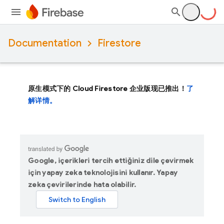
Documentation
Firestore
原生模式下的 Cloud Firestore 企业版现已推出！
了
解详情。
Google, içerikleri tercih ettiğiniz dile çevirmek
için yapay zeka teknolojisini kullanır. Yapay
zeka çevirilerinde hata olabilir.