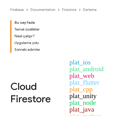
Firebase
Documentation
Firestore
Derleme
Bu sayfada
Temel özellikler
Nasıl çalışır?
Uygulama yolu
Sonraki adımlar
plat_ios
plat_android
plat_web
plat_flutter
Cloud
plat_cpp
plat_unity
Firestore
plat_node
plat_java