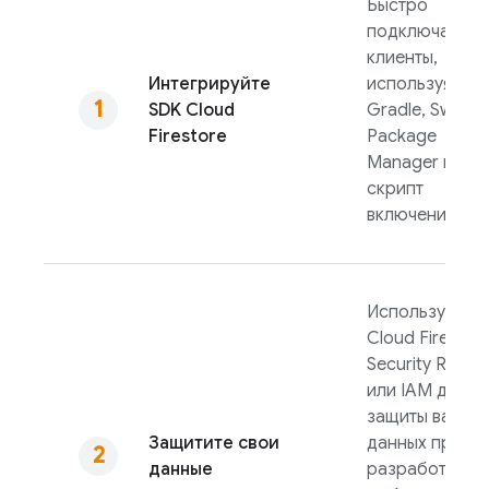
Быстро
подключайте
клиенты,
Интегрируйте
используя
SDK
Cloud
Gradle, Swift
Firestore
Package
Manager или
скрипт
включения.
Используйте
Cloud Firestor
Security Rules
или IAM для
защиты ваших
Защитите свои
данных при
данные
разработке