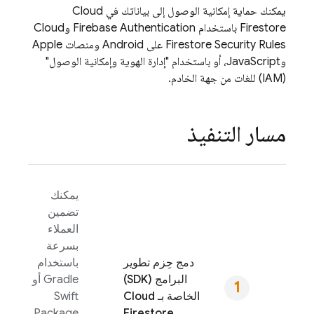
يمكنك حماية إمكانية الوصول إلى بياناتك في
Cloud
Firestore
باستخدام
Firebase Authentication
و
Cloud
Security Rules
Firestore
على Android ومنصات Apple
وJavaScript، أو باستخدام "إدارة الهوية وإمكانية الوصول"
(IAM) للغات من جهة الخادم.
مسار التنفيذ
يمكنك
تضمين
العملاء
بسرعة
دمج حِزم تطوير
باستخدام
البرامج (SDK)
Gradle أو
الخاصة بـ
Cloud
Swift
Package
Firestore