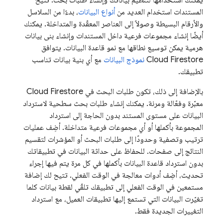
المستندات استخدام العديد من
أنواع البيانات
، بدءًا من السلاسل
والأرقام البسيطة وصولاً إلى العناصر المعقّدة والمتداخلة. يمكنك
أيضًا إنشاء مجموعات فرعية داخل المستندات وإنشاء بنى بيانات
هرمية يمكن توسيع نطاقها مع نمو قاعدة البيانات. يتوافق
Cloud Firestore
نموذج البيانات
مع أي بنية بيانات تناسب
تطبيقك.
بالإضافة إلى ذلك، تكون طلبات البحث في
Cloud Firestore
معبّرة وفعّالة ومرنة. يمكنك إنشاء طلبات بحث سطحية لاسترداد
البيانات على مستوى المستند بدون الحاجة إلى استرداد
المجموعة بأكملها أو أي مجموعات فرعية متداخلة. أضِف عمليات
ترتيب وتصفية وحدودًا إلى طلبات البحث أو المؤشرات لتقسيم
النتائج إلى صفحات. للحفاظ على حداثة البيانات في تطبيقاتك
بدون استرداد قاعدة البيانات بأكملها في كل مرة يتم فيها إجراء
تحديث، أضِف أدوات معالجة في الوقت الفعلي. تتيح لك إضافة
مستمعين في الوقت الفعلي إلى تطبيقك تلقّي لقطة بيانات كلما
تغيّرت البيانات التي تستمع إليها تطبيقات العميل، مع استرداد
التغييرات الجديدة فقط.