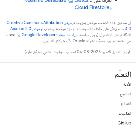
تعرَّف على
الاختلافات بين
Realtime Database
و
Cloud Firestore
.
إنّ محتوى هذه الصفحة مرخّص بموجب
ترخيص Creative Commons Attribution
4.0‏
ما لم يُنصّ على خلاف ذلك، ونماذج الرموز مرخّصة بموجب
ترخيص Apache 2.0‏
.
للاطّلاع على التفاصيل، يُرجى مراجعة
سياسات موقع Google Developers‏
. إنّ Java
هي علامة تجارية مسجَّلة لشركة Oracle و/أو شركائها التابعين.
تاريخ التعديل الأخير: 2026-08-04 (حسب التوقيت العالمي المتفَّق عليه)
التعلّم
الأدلة
المراجع
النماذج
المكتبات
GitHub