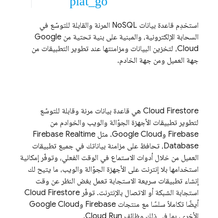
plat_go
استخدِم قاعدة بيانات NoSQL المرنة والقابلة للتوسّع في
السحابة الإلكترونية، والمبنية على بنية تحتية من
Google
Cloud
، لتخزين البيانات ومزامنتها عند تطوير التطبيقات من
جهة العميل ومن جهة الخادم.
Cloud Firestore
هي قاعدة بيانات مرنة وقابلة للتوسّع
لتطوير تطبيقات الأجهزة الجوّالة والويب والخوادم من
Firebase و
Google Cloud
. مثل
Firebase Realtime
Database
، تحافظ على مزامنة بياناتك في جميع تطبيقات
العميل من خلال أدوات الاستماع في الوقت الفعلي، وتوفّر إمكانية
استخدامها بلا إنترنت على الأجهزة الجوّالة والويب، ما يتيح لك
إنشاء تطبيقات سريعة الاستجابة تعمل بغض النظر عن وقت
استجابة الشبكة أو الاتصال بالإنترنت. توفّر
Cloud Firestore
أيضًا تكاملاً سلسًا مع منتجات Firebase و
Google Cloud
الأخرى، بما في ذلك وظائف
Cloud Run
.