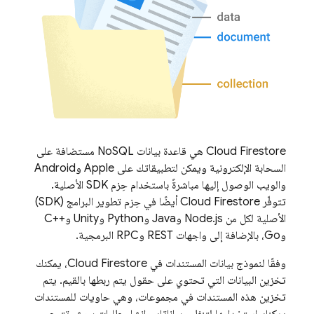
Cloud Firestore
هي قاعدة بيانات NoSQL مستضافة على
السحابة الإلكترونية ويمكن لتطبيقاتك على Apple وAndroid
والويب الوصول إليها مباشرةً باستخدام حِزم SDK الأصلية.
تتوفّر
Cloud Firestore
أيضًا في حِزم تطوير البرامج (SDK)
الأصلية لكل من Node.js وJava وPython وUnity وC++‎
وGo، بالإضافة إلى واجهات REST وRPC البرمجية.
وفقًا لنموذج بيانات المستندات في
Cloud Firestore
، يمكنك
تخزين البيانات التي تحتوي على حقول يتم ربطها بالقيم. يتم
تخزين هذه المستندات في مجموعات، وهي حاويات للمستندات
يمكنك استخدامها لتنظيم بياناتك وإنشاء طلبات بحث. تتيح