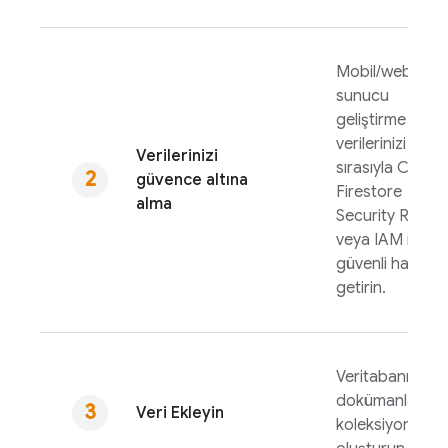
Mobil/web ve
sunucu
geliştirme için
verilerinizi
Verilerinizi
sırasıyla
Cloud
güvence altına
Firestore
alma
Security Rules
veya IAM ile
güvenli hale
getirin.
Veritabanınızda
dokümanlar ve
Veri Ekleyin
koleksiyonlar