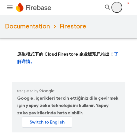
Documentation
Firestore
原生模式下的 Cloud Firestore 企业版现已推出！
了
解详情。
Google, içerikleri tercih ettiğiniz dile çevirmek
için yapay zeka teknolojisini kullanır. Yapay
zeka çevirilerinde hata olabilir.