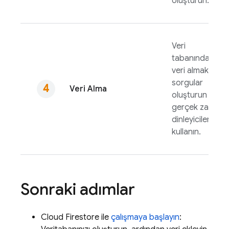
oluşturun.
Veri
tabanından
veri almak için
sorgular
Veri Alma
oluşturun veya
gerçek zamanlı
dinleyicileri
kullanın.
Sonraki adımlar
Cloud Firestore
ile
çalışmaya başlayın
: