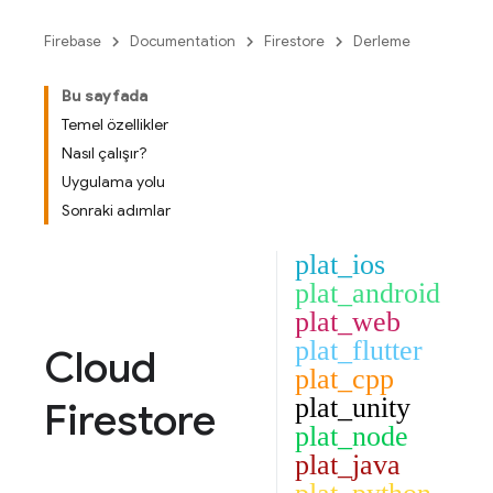
Firebase
Documentation
Firestore
Derleme
Bu sayfada
Temel özellikler
Nasıl çalışır?
Uygulama yolu
Sonraki adımlar
plat_ios
plat_android
plat_web
plat_flutter
Cloud
plat_cpp
plat_unity
Firestore
plat_node
plat_java