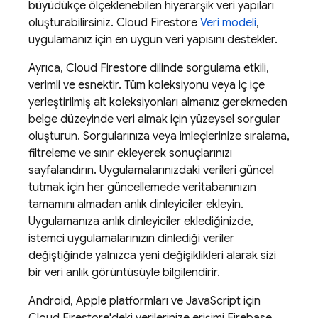
büyüdükçe ölçeklenebilen hiyerarşik veri yapıları
oluşturabilirsiniz.
Cloud Firestore
Veri modeli
,
uygulamanız için en uygun veri yapısını destekler.
Ayrıca,
Cloud Firestore
dilinde sorgulama etkili,
verimli ve esnektir. Tüm koleksiyonu veya iç içe
yerleştirilmiş alt koleksiyonları almanız gerekmeden
belge düzeyinde veri almak için yüzeysel sorgular
oluşturun. Sorgularınıza veya imleçlerinize sıralama,
filtreleme ve sınır ekleyerek sonuçlarınızı
sayfalandırın. Uygulamalarınızdaki verileri güncel
tutmak için her güncellemede veritabanınızın
tamamını almadan anlık dinleyiciler ekleyin.
Uygulamanıza anlık dinleyiciler eklediğinizde,
istemci uygulamalarınızın dinlediği veriler
değiştiğinde yalnızca yeni değişiklikleri alarak sizi
bir veri anlık görüntüsüyle bilgilendirir.
Android, Apple platformları ve JavaScript için
Cloud Firestore
'deki verilerinize erişimi
Firebase