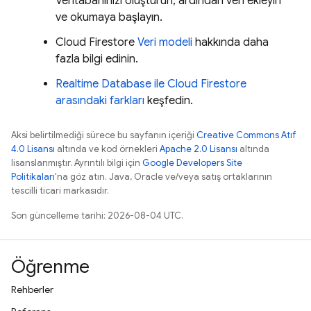
Veritabanınızı oluşturun, ardından veri ekleyin
ve okumaya başlayın.
Cloud Firestore
Veri modeli
hakkında daha
fazla bilgi edinin.
Realtime Database
ile
Cloud Firestore
arasındaki farkları
keşfedin.
Aksi belirtilmediği sürece bu sayfanın içeriği
Creative Commons Atıf
4.0 Lisansı
altında ve kod örnekleri
Apache 2.0 Lisansı
altında
lisanslanmıştır. Ayrıntılı bilgi için
Google Developers Site
Politikaları
'na göz atın. Java, Oracle ve/veya satış ortaklarının
tescilli ticari markasıdır.
Son güncelleme tarihi: 2026-08-04 UTC.
Öğrenme
Rehberler