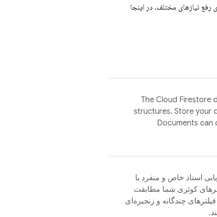
رد - نسخه استاندارد Firestore و نسخه سازمانی Firestore برای رفع نیازهای مختلف. در اینجا
The
Cloud Firestore
d
structures. Store your 
Documents can co
زیابی اسناد خاص و منفرد یا
امترهای کوئری شما مطابقت
فیلترهای چندگانه و زنجیره‌ای
د.