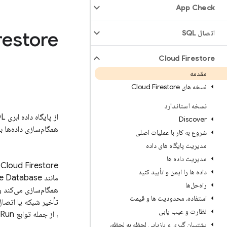
App Check
restore
اتصال SQL
Cloud Firestore
مقدمه
نسخه های Cloud Firestore
نسخه استاندارد
از پایگاه داده ابری NoSQL انعطاف‌پذیر و مقیاس‌پذیر ما که بر روی زیرساخت
Discover
همگام‌سازی داده‌ها 
شروع به کار با عملیات اصلی
مدیریت پایگاه های داده
مدیریت داده ها
Cloud Firestore
ی
داده ها را ایمن و تأیید کنید
مانند
me Database
راه‌حل‌ها
همگام‌سازی می‌کند و 
استفاده، محدودیت ها و قیمت
تأخیر شبکه یا اتصال
نظارت و عیب یابی
، از جمله توابع
 Run
پشتیبان گیری و بازیابی لحظه به لحظه،