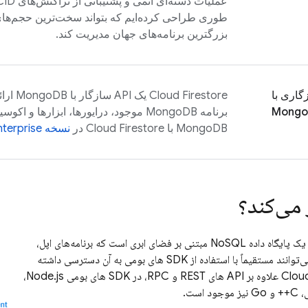
عملیات دسته‌ای اتمی و پشتیبانی از تراکنش‌های ACID. ما
طوری طراحی کرده‌ایم که بتواند سخت‌ترین حجم‌های ک
بزرگترین برنامه‌های جهان مدیریت کند.
گاری با
Cloud Firestore
یک API 
Mongo
برنامه MongoDB موجود، درایورها، ابزارها و 
MongoDB با
Cloud Firestore
در
نسخه Firestore Enterprise استفاده کنید.
 می‌کند؟
یک پایگاه داده NoSQL مبتنی بر فضای ابری است که برنامه‌های اپل،
اندروید و وب شما می‌توانند مستقیماً با استفاده از SDK های بومی به آن دسترسی داشته
Cloud
علاوه بر API های REST و RPC، در SDK های بومی Node.js،
است.