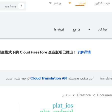
قیمت‌گذاری
اسناد
بیشتر
/
اجرا کن
مرجع
نمونه ها
生模式下的 Cloud Firestore 企业版现已推出！
了解详情。
این صفحه به‌وسیله
ترجمه شده است.
Documen
Firestore
ساختن
plat_ios
plat_android