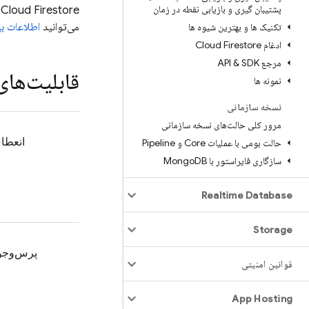
پشتیبان گیری و بازیابی نقطه در زمان
Cloud Firestore
می‌توانید
اطلاعات ب
تکنیک ها و بهترین شیوه ها
ادغام Cloud Firestore
مرجع API & SDK
قابلیت‌های
نمونه ها
نسخه سازمانی
مرور کلی حالت‌های نسخه سازمانی
انعطا
حالت بومی با عملیات Core و Pipeline
سازگاری فایر‌استور با Mongo
DB
Realtime Database
Storage
پرس‌وجوی
قوانین امنیتی
App Hosting