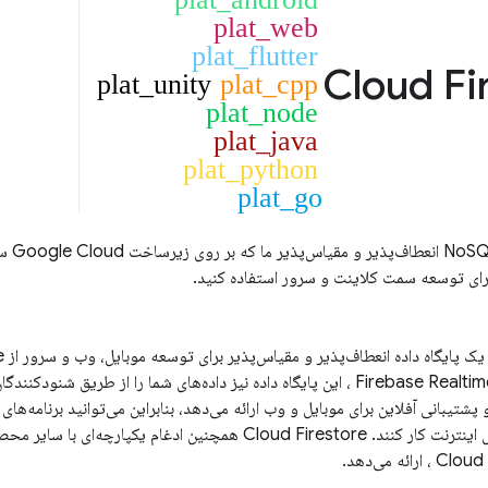
plat_web
plat_flutter
Cloud Fi
plat_unity
plat_cpp
plat_node
plat_java
plat_python
plat_go
Google Cloud
سا
برای توسعه سمت کلاینت و سرور استفاده کنید.
ک پایگاه داده انعطاف‌پذیر و مقیاس‌پذیر برای توسعه موبایل، وب و سرور از Firebase و
Firebase Realti
، این پایگاه داده نیز داده‌های شما را از طریق شنودکنندگا
پشتیبانی آفلاین برای موبایل و وب ارائه می‌دهد، بنابراین می‌توانید برنامه‌ها
 اینترنت کار کنند.
Cloud Firestore
همچنین ادغام یکپارچه‌ای با سایر محصولات base
Cloud
، ارائه می‌دهد.