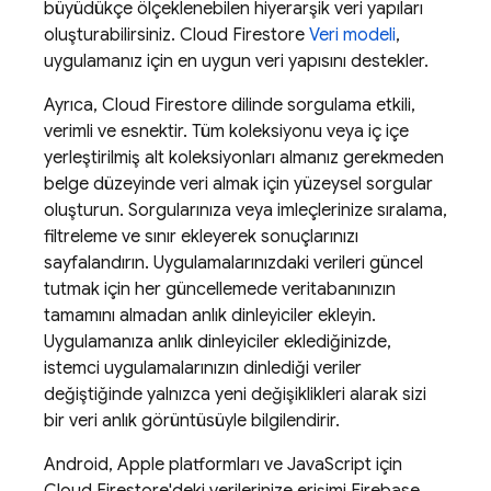
büyüdükçe ölçeklenebilen hiyerarşik veri yapıları
oluşturabilirsiniz.
Cloud Firestore
Veri modeli
,
uygulamanız için en uygun veri yapısını destekler.
Ayrıca,
Cloud Firestore
dilinde sorgulama etkili,
verimli ve esnektir. Tüm koleksiyonu veya iç içe
yerleştirilmiş alt koleksiyonları almanız gerekmeden
belge düzeyinde veri almak için yüzeysel sorgular
oluşturun. Sorgularınıza veya imleçlerinize sıralama,
filtreleme ve sınır ekleyerek sonuçlarınızı
sayfalandırın. Uygulamalarınızdaki verileri güncel
tutmak için her güncellemede veritabanınızın
tamamını almadan anlık dinleyiciler ekleyin.
Uygulamanıza anlık dinleyiciler eklediğinizde,
istemci uygulamalarınızın dinlediği veriler
değiştiğinde yalnızca yeni değişiklikleri alarak sizi
bir veri anlık görüntüsüyle bilgilendirir.
Android, Apple platformları ve JavaScript için
Cloud Firestore
'deki verilerinize erişimi
Firebase