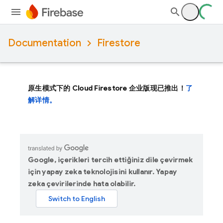
Documentation
Firestore
原生模式下的 Cloud Firestore 企业版现已推出！
了
解详情。
Google, içerikleri tercih ettiğiniz dile çevirmek
için yapay zeka teknolojisini kullanır. Yapay
zeka çevirilerinde hata olabilir.