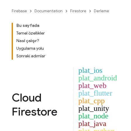
Firebase
Documentation
Firestore
Derleme
Bu sayfada
Temel özellikler
Nasıl çalışır?
Uygulama yolu
Sonraki adımlar
plat_ios
plat_android
plat_web
plat_flutter
Cloud
plat_cpp
plat_unity
Firestore
plat_node
plat_java