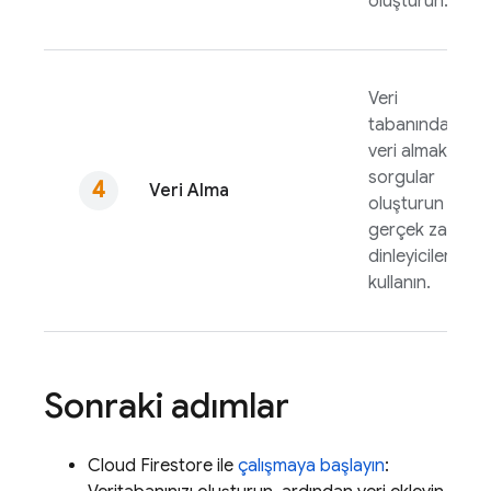
oluşturun.
Veri
tabanından
veri almak için
sorgular
Veri Alma
oluşturun veya
gerçek zamanlı
dinleyicileri
kullanın.
Sonraki adımlar
Cloud Firestore
ile
çalışmaya başlayın
: