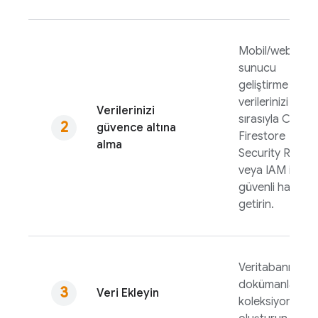
Mobil/web ve
sunucu
geliştirme için
verilerinizi
Verilerinizi
sırasıyla
Cloud
güvence altına
Firestore
alma
Security Rules
veya IAM ile
güvenli hale
getirin.
Veritabanınızda
dokümanlar ve
Veri Ekleyin
koleksiyonlar