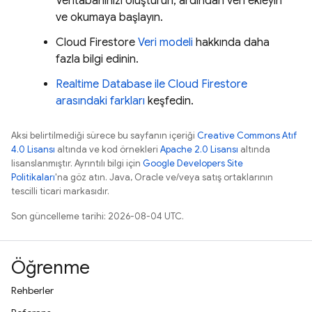
Veritabanınızı oluşturun, ardından veri ekleyin
ve okumaya başlayın.
Cloud Firestore
Veri modeli
hakkında daha
fazla bilgi edinin.
Realtime Database
ile
Cloud Firestore
arasındaki farkları
keşfedin.
Aksi belirtilmediği sürece bu sayfanın içeriği
Creative Commons Atıf
4.0 Lisansı
altında ve kod örnekleri
Apache 2.0 Lisansı
altında
lisanslanmıştır. Ayrıntılı bilgi için
Google Developers Site
Politikaları
'na göz atın. Java, Oracle ve/veya satış ortaklarının
tescilli ticari markasıdır.
Son güncelleme tarihi: 2026-08-04 UTC.
Öğrenme
Rehberler