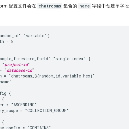
aform 配置文件会在
chatrooms
集合的
name
字段中创建单字段
andom_id" "variable"{

th = 8

oogle_firestore_field" "single-index" {

 "
project-id
"

= "
database-id
"

n = "chatrooms_${random_id.variable.hex}"

name"

fig {

{

er = "ASCENDING"

ry_scope = "COLLECTION_GROUP"

{

ay_config = "CONTAINS"
