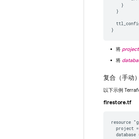
    }

  }

  ttl_config
将
project
将
databa
复合（手动
以下示例 Terr
firestore.tf
resource "g
  project =
  database 