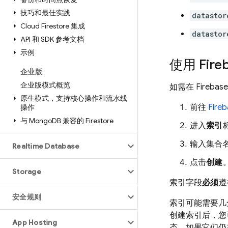
技巧和最佳实践
datastor
Cloud Firestore 集成
datastor
API 和 SDK 参考文档
示例
使用 Fire
企业版
企业版模式概览
如需在 Fire
原生模式，支持核心操作和流水线
前往
Fire
操作
与 Mongo
DB 兼容的 Firestore
进入
索引
输入集合
Realtime Database
点击
创建
Storage
索引字段
必须
遵
安全规则
索引可能需要几
创建索引后，您
App Hosting
态。如果它们仍在