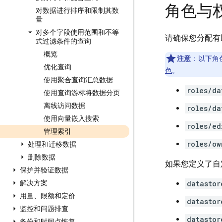
角色与
对数据进行排序和限制其数
量
对多个字段使用范围和不等
请确保您分配有
式过滤条件的查询
概览
注意
：以下角色均
优化查询
色
。
使用聚合查询汇总数据
roles/da
使用查询游标将数据分页
离线访问数据
roles/da
使用向量嵌入搜索
roles/ed
管理索引
roles/ow
处理和迁移数据
删除数据
如果您定义了自
保护并验证数据
解决方案
datastor
用量、限额和定价
datastor
监控和问题排查
datastor
备份和时间点恢复