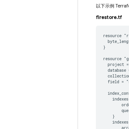
以下示例 Terr
firestore.tf
resource "r
  byte_leng
}

resource "g
  project =
  database 
  collectio
  field = "
  index_con
    indexes 
        ord
        que
    }

    indexes 
        arr