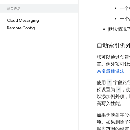
一个
相关产品
一个集
Cloud Messaging
Remote Config
默认情况
自动索引例
您可以通过创建
置。例外项可让
索引最佳做法
。
使用
*
字段路
径设置为
*
，
以添加例外项，
高写入性能。
如果为映射字段
项。如果删除子
据库范围的设置