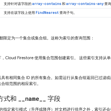
array-contains
array-contains-any
支持针对该字段的
和
查询
FindNearest
支持在该字段上使用
查询子句。
都限定为一个集合或集合组。这称为索引的查询范围：
下，
Cloud Firestore
使用集合范围创建索引。 这些索引支持从
括具有相同集合 ID 的所有集合。如需运行从集合组返回已过滤
集合组范围的相应索引。
方式和
_
_
name
_
_
字段
的指定索引模式（升序或降序）对文档进行排序之外，索引还