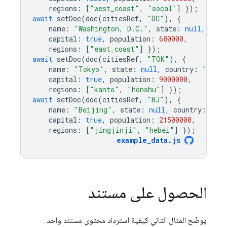
regions
:
[
"west_coast"
,
"socal"
]
});
await
setDoc
(
doc
(
citiesRef
,
"DC"
),
{
name
:
"Washington, D.C."
,
state
:
null
,
coun
capital
:
true
,
population
:
680000
,
regions
:
[
"east_coast"
]
});
await
setDoc
(
doc
(
citiesRef
,
"TOK"
),
{
name
:
"Tokyo"
,
state
:
null
,
country
:
"Japa
capital
:
true
,
population
:
9000000
,
regions
:
[
"kanto"
,
"honshu"
]
});
await
setDoc
(
doc
(
citiesRef
,
"BJ"
),
{
name
:
"Beijing"
,
state
:
null
,
country
:
"Ch
capital
:
true
,
population
:
21500000
,
regions
:
[
"jingjinji"
,
"hebei"
]
});
example_data
.
js
الحصول على مستند
يوضّح المثال التالي كيفية استرداد محتوى مستند واحد