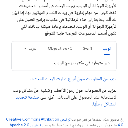
الأجهزة الجوّالة أو الويب. يجب البحث عن أسماء المجموعات
فقط كجزء من مهام إدارية في بيئات الخادم الموثوق بها. إذا تبيّن
لك أنّك بحاجة إلى هذه الإمكانية في مكتبات برامج العميل على
الأجهزة الجوّالة أو الويب، ننصحك بإعادة هيكلة بياناتك لكي
تكون أسماء المجموعات الفرعية قابلة للتوقّع.
الويب
Swift
Objective-C
المزيد
غير متوفّرة في مكتبة برامج الويب.
مزيد من المعلومات حول أنواع طلبات البحث المختلفة
لمزيد من المعلومات حول رموز الأخطاء وكيفية حلّ مشاكل وقت
الاستجابة عند الحصول على البيانات، اطّلِع على
صفحة تحديد
المشاكل وحلّها
.
إنّ محتوى هذه الصفحة مرخّص بموجب
ترخيص Creative Commons Attribution
4.0‏
ما لم يُنصّ على خلاف ذلك، ونماذج الرموز مرخّصة بموجب
ترخيص Apache 2.0‏
.