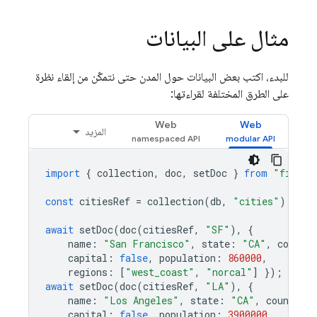
مثال على البيانات
للبدء، اكتب بعض البيانات حول المدن حتى نتمكّن من إلقاء نظرة
على الطرق المختلفة لقراءتها:
Web
Web
المزيد
import
{
collection
,
doc
,
setDoc
}
from
"fireba
const
citiesRef
=
collection
(
db
,
"cities"
);
await
setDoc
(
doc
(
citiesRef
,
"SF"
),
{
name
:
"San Francisco"
,
state
:
"CA"
,
country
capital
:
false
,
population
:
860000
,
regions
:
[
"west_coast"
,
"norcal"
]
});
await
setDoc
(
doc
(
citiesRef
,
"LA"
),
{
name
:
"Los Angeles"
,
state
:
"CA"
,
country
:
capital
:
false
,
population
:
3900000
,