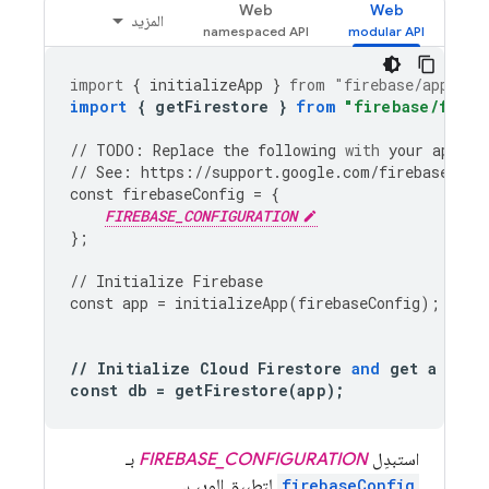
Web
Web
المزيد
import
{
initializeApp
}
from
"firebase/app"
;
import
{
getFirestore
}
from
"firebase/fires
//
TODO
:
Replace
the
following
with
your
app
's 
//
See
:
https
:
//
support
.
google
.
com
/
firebase
/
ans
const
firebaseConfig
=
{
FIREBASE_CONFIGURATION
};
//
Initialize
Firebase
const
app
=
initializeApp
(
firebaseConfig
);
//
Initialize
Cloud
Firestore
and
get
a
refe
const
db
=
getFirestore
(
app
);
استبدِل
FIREBASE_CONFIGURATION
بـ
firebaseConfig
لتطبيق الويب.