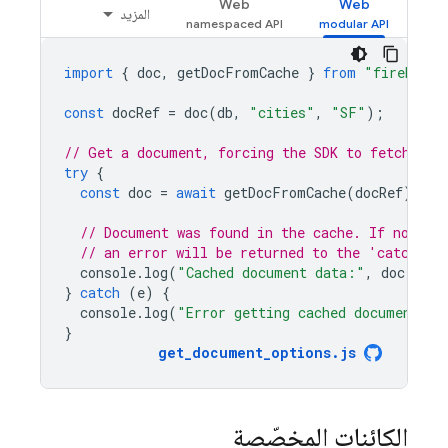
Web
Web
المزيد
import
{
doc
,
getDocFromCache
}
from
"firebase/
const
docRef
=
doc
(
db
,
"cities"
,
"SF"
);
// Get a document, forcing the SDK to fetch fro
try
{
const
doc
=
await
getDocFromCache
(
docRef
);
// Document was found in the cache. If no cac
// an error will be returned to the 'catch' b
console
.
log
(
"Cached document data:"
,
doc
.
data
}
catch
(
e
)
{
console
.
log
(
"Error getting cached document:"
,
}
get_document_options
.
js
الكائنات المخصّصة