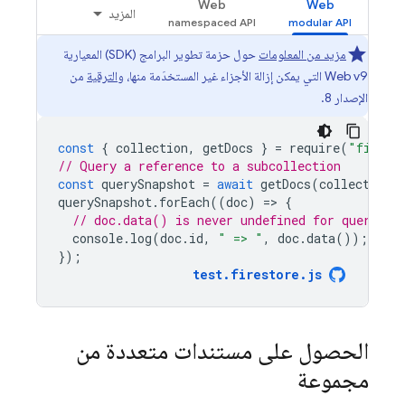
Web
Web
المزيد
مزيد من المعلومات
حول حزمة تطوير البرامج (SDK) المعيارية
Web v9 التي يمكن إزالة الأجزاء غير المستخدَمة منها، و
الترقية
من
الإصدار 8.
const
{
collection
,
getDocs
}
=
require
(
"fireba
// Query a reference to a subcollection
const
querySnapshot
=
await
getDocs
(
collection
(
querySnapshot
.
forEach
((
doc
)
=
>
{
// doc.data() is never undefined for query do
console
.
log
(
doc
.
id
,
" => "
,
doc
.
data
());
});
test
.
firestore
.
js
الحصول على مستندات متعددة من
مجموعة