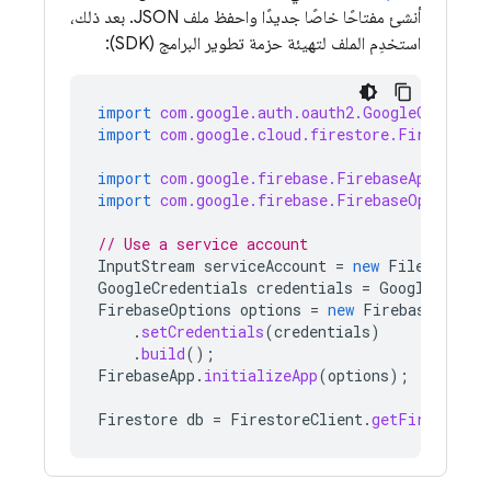
أنشئ مفتاحًا خاصًا جديدًا واحفظ ملف JSON. بعد ذلك،
استخدِم الملف لتهيئة حزمة تطوير البرامج (SDK):
import
com.google.auth.oauth2.GoogleCredenti
import
com.google.cloud.firestore.Firestore
;
import
com.google.firebase.FirebaseApp
;
import
com.google.firebase.FirebaseOptions
;
// Use a service account
InputStream
serviceAccount
=
new
FileInputSt
GoogleCredentials
credentials
=
GoogleCreden
FirebaseOptions
options
=
new
FirebaseOption
.
setCredentials
(
credentials
)
.
build
();
FirebaseApp
.
initializeApp
(
options
);
Firestore
db
=
FirestoreClient
.
getFirestore
(