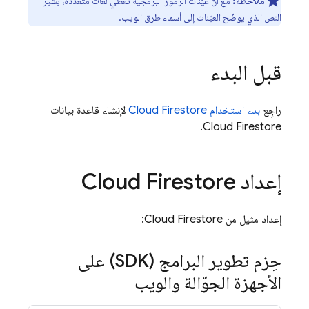
ملاحظة:
مع أنّ عيّنات الرموز البرمجية تغطي لغات متعدّدة، يشير
النص الذي يوضّح العيّنات إلى أسماء طرق الويب.
قبل البدء
راجِع
بدء استخدام
Cloud Firestore
لإنشاء قاعدة بيانات
.
Cloud Firestore
إعداد
Cloud Firestore
إعداد مثيل من
Cloud Firestore
:
حِزم تطوير البرامج (SDK) على
الأجهزة الجوّالة والويب