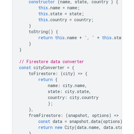
constructor
(
name
,
state
,
country
)
{
this
.
name
=
name
;
this
.
state
=
state
;
this
.
country
=
country
;
}
toString
()
{
return
this
.
name
+
', '
+
this
.
state
+
}
}
// Firestore data converter
const
cityConverter
=
{
toFirestore
:
(
city
)
=
>
{
return
{
name
:
city
.
name
,
state
:
city
.
state
,
country
:
city
.
country
};
},
fromFirestore
:
(
snapshot
,
options
)
=
>
{
const
data
=
snapshot
.
data
(
options
);
return
new
City
(
data
.
name
,
data
.
state
,
}