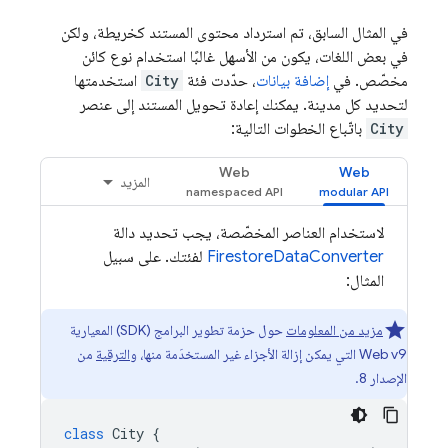
في المثال السابق، تم استرداد محتوى المستند كخريطة، ولكن
في بعض اللغات، يكون من الأسهل غالبًا استخدام نوع كائن
مخصّص. في
إضافة بيانات
، حدّدت فئة
City
استخدمتها
لتحديد كل مدينة. يمكنك إعادة تحويل المستند إلى عنصر
City
باتّباع الخطوات التالية:
Web
Web
المزيد
لاستخدام العناصر المخصّصة، يجب تحديد دالة
FirestoreDataConverter
لفئتك. على سبيل
المثال:
مزيد من المعلومات
حول حزمة تطوير البرامج (SDK) المعيارية
Web v9 التي يمكن إزالة الأجزاء غير المستخدَمة منها، و
الترقية
من
الإصدار 8.
class
City
{