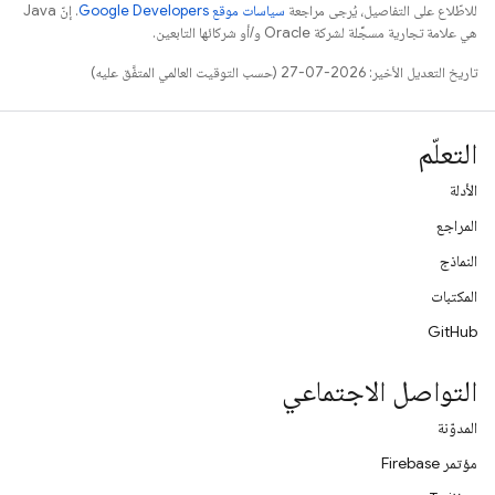
للاطّلاع على التفاصيل، يُرجى مراجعة
سياسات موقع Google Developers‏
. إنّ Java
هي علامة تجارية مسجَّلة لشركة Oracle و/أو شركائها التابعين.
تاريخ التعديل الأخير: 2026-07-27 (حسب التوقيت العالمي المتفَّق عليه)
التعلّم
الأدلة
المراجع
النماذج
المكتبات
GitHub
التواصل الاجتماعي
المدوّنة
مؤتمر Firebase