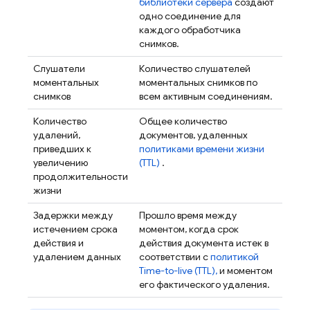
библиотеки сервера
создают
одно соединение для
каждого обработчика
снимков.
Слушатели
Количество слушателей
моментальных
моментальных снимков по
снимков
всем активным соединениям.
Количество
Общее количество
удалений,
документов, удаленных
приведших к
политиками времени жизни
увеличению
(TTL)
.
продолжительности
жизни
Задержки между
Прошло время между
истечением срока
моментом, когда срок
действия и
действия документа истек в
удалением данных
соответствии с
политикой
Time-to-live (TTL),
и моментом
его фактического удаления.