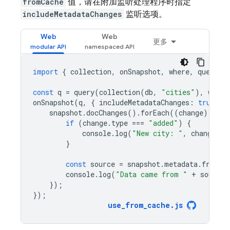
fromCache
值，请在附加监听处理程序时指定
includeMetadataChanges
监听选项。
Web
Web
更多
import
{
collection
,
onSnapshot
,
where
,
query
}
const
q
=
query
(
collection
(
db
,
"cities"
),
where
onSnapshot
(
q
,
{
includeMetadataChanges
:
true
},
snapshot
.
docChanges
().
forEach
((
change
)
=
>
{
if
(
change
.
type
===
"added"
)
{
console
.
log
(
"New city: "
,
change
.
do
}
const
source
=
snapshot
.
metadata
.
fromCa
console
.
log
(
"Data came from "
+
source
)
});
});
use_from_cache
.
js