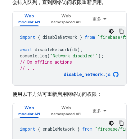
会排入队列，直到网络访问权限重新启用。
Web
Web
更多
import
{
disableNetwork
}
from
"firebase/firest
await
disableNetwork
(
db
);
console
.
log
(
"Network disabled!"
);
// Do offline actions
// ...
disable_network.js
使用以下方法可重新启用网络访问权限：
Web
Web
更多
import
{
enableNetwork
}
from
"firebase/firesto