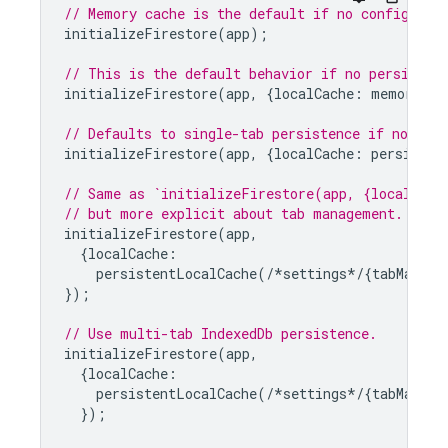
// Memory cache is the default if no config is 
initializeFirestore
(
app
);
// This is the default behavior if no persisten
initializeFirestore
(
app
,
{
localCache
:
memoryLoc
// Defaults to single-tab persistence if no tab
initializeFirestore
(
app
,
{
localCache
:
persisten
// Same as `initializeFirestore(app, {localCach
// but more explicit about tab management.
initializeFirestore
(
app
,
{
localCache
:
persistentLocalCache
(
/*
settings
*/
{
tabManage
});
// Use multi-tab IndexedDb persistence.
initializeFirestore
(
app
,
{
localCache
:
persistentLocalCache
(
/*
settings
*/
{
tabManage
});