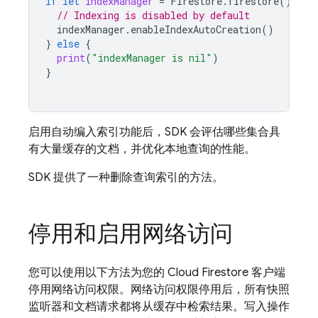
if
let
indexManager
=
Firestore
.
firestore
().
per
// Indexing is disabled by default
indexManager
.
enableIndexAutoCreation
()
}
else
{
print
(
"indexManager is nil"
)
}
启用自动编入索引功能后，SDK 会评估哪些集合具
有大量缓存的文档，并优化本地查询的性能。
SDK 提供了一种删除查询索引的方法。
停用和启用网络访问
您可以使用以下方法为您的
Cloud Firestore
客户端
停用网络访问权限。网络访问权限停用后，所有快照
监听器和文档请求都将从缓存中检索结果。写入操作