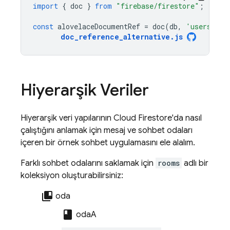
import
{
doc
}
from
"firebase/firestore"
;
const
alovelaceDocumentRef
=
doc
(
db
,
'users/alo
doc_reference_alternative
.
js
Hiyerarşik Veriler
Hiyerarşik veri yapılarının
Cloud Firestore
'da nasıl
çalıştığını anlamak için mesaj ve sohbet odaları
içeren bir örnek sohbet uygulamasını ele alalım.
Farklı sohbet odalarını saklamak için
rooms
adlı bir
koleksiyon oluşturabilirsiniz:
collections_bookmark
oda
class
odaA