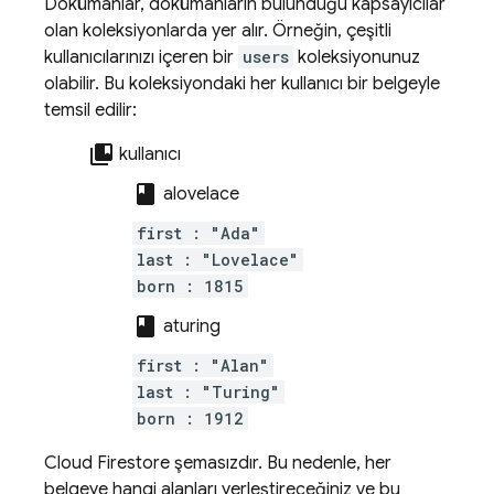
Dokümanlar, dokümanların bulunduğu kapsayıcılar
olan koleksiyonlarda yer alır. Örneğin, çeşitli
kullanıcılarınızı içeren bir
users
koleksiyonunuz
olabilir. Bu koleksiyondaki her kullanıcı bir belgeyle
temsil edilir:
collections_bookmark
kullanıcı
class
alovelace
first : "Ada"
last : "Lovelace"
born : 1815
class
aturing
first : "Alan"
last : "Turing"
born : 1912
Cloud Firestore
şemasızdır. Bu nedenle, her
belgeye hangi alanları yerleştireceğiniz ve bu