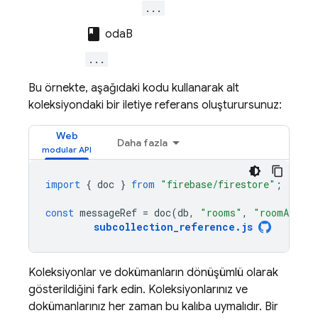
...
class
odaB
...
Bu örnekte, aşağıdaki kodu kullanarak alt
koleksiyondaki bir iletiye referans oluşturursunuz:
Web
Daha fazla
import
{
doc
}
from
"firebase/firestore"
;
const
messageRef
=
doc
(
db
,
"rooms"
,
"roomA"
,
"
subcollection_reference
.
js
Koleksiyonlar ve dokümanların dönüşümlü olarak
gösterildiğini fark edin. Koleksiyonlarınız ve
dokümanlarınız her zaman bu kalıba uymalıdır. Bir