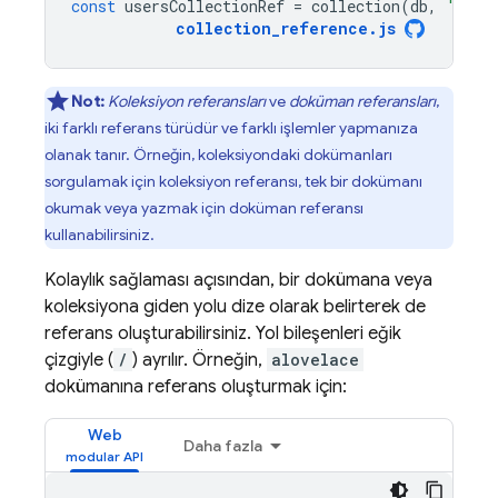
const
usersCollectionRef
=
collection
(
db
,
'user
collection_reference
.
js
Not:
Koleksiyon referansları
ve
doküman referansları
,
iki farklı referans türüdür ve farklı işlemler yapmanıza
olanak tanır. Örneğin, koleksiyondaki dokümanları
sorgulamak için koleksiyon referansı, tek bir dokümanı
okumak veya yazmak için doküman referansı
kullanabilirsiniz.
Kolaylık sağlaması açısından, bir dokümana veya
koleksiyona giden yolu dize olarak belirterek de
referans oluşturabilirsiniz. Yol bileşenleri eğik
çizgiyle (
/
) ayrılır. Örneğin,
alovelace
dokümanına referans oluşturmak için:
Web
Daha fazla