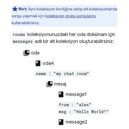
Not:
Aynı koleksiyon kimliğine sahip alt koleksiyonlarda
sorgu yapmak için
koleksiyon grubu sorgularını
kullanabilirsiniz.
rooms
koleksiyonunuzdaki her oda dokümanı için
messages
adlı bir alt koleksiyon oluşturabilirsiniz:
collections_bookmark
oda
class
odaA
name : "my chat room"
collections_bookmark
mesaj
class
message1
from : "alex"
msg : "Hello World!"
class
message2