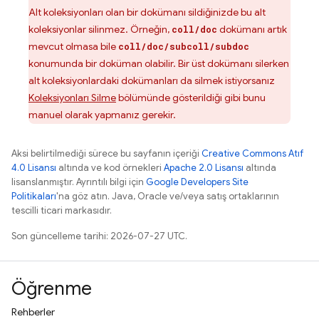
Alt koleksiyonları olan bir dokümanı sildiğinizde bu alt
koleksiyonlar silinmez. Örneğin,
dokümanı artık
coll/doc
mevcut olmasa bile
coll/doc/subcoll/subdoc
konumunda bir doküman olabilir. Bir üst dokümanı silerken
alt koleksiyonlardaki dokümanları da silmek istiyorsanız
Koleksiyonları Silme
bölümünde gösterildiği gibi bunu
manuel olarak yapmanız gerekir.
Aksi belirtilmediği sürece bu sayfanın içeriği
Creative Commons Atıf
4.0 Lisansı
altında ve kod örnekleri
Apache 2.0 Lisansı
altında
lisanslanmıştır. Ayrıntılı bilgi için
Google Developers Site
Politikaları
'na göz atın. Java, Oracle ve/veya satış ortaklarının
tescilli ticari markasıdır.
Son güncelleme tarihi: 2026-07-27 UTC.
Öğrenme
Rehberler