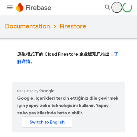
Documentation
Firestore
原生模式下的 Cloud Firestore 企业版现已推出！
了
解详情。
Google, içerikleri tercih ettiğiniz dile çevirmek
için yapay zeka teknolojisini kullanır. Yapay
zeka çevirilerinde hata olabilir.