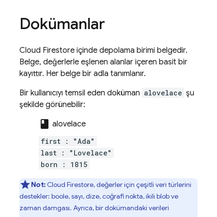
Dokümanlar
Cloud Firestore
içinde depolama birimi belgedir.
Belge, değerlerle eşlenen alanlar içeren basit bir
kayıttır. Her belge bir adla tanımlanır.
Bir kullanıcıyı temsil eden doküman
alovelace
şu
şekilde görünebilir:
class
alovelace
first : "Ada"
last : "Lovelace"
born : 1815
Not:
Cloud Firestore
, değerler için çeşitli veri türlerini
destekler: boole, sayı, dize, coğrafi nokta, ikili blob ve
zaman damgası. Ayrıca, bir dokümandaki verileri