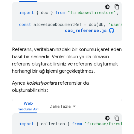
import
{
doc
}
from
"firebase/firestore"
;
const
alovelaceDocumentRef
=
doc
(
db
,
'users'
,
'
doc_reference
.
js
Referans, veritabanınızdaki bir konumu işaret eden
basit bir nesnedir. Veriler olsun ya da olmasın
referans oluşturabilirsiniz ve referans oluşturmak
herhangi bir ağ işlemi gerçekleştirmez.
Ayrıca
koleksiyonlara
referanslar da
oluşturabilirsiniz:
Web
Daha fazla
import
{
collection
}
from
"firebase/firestore"