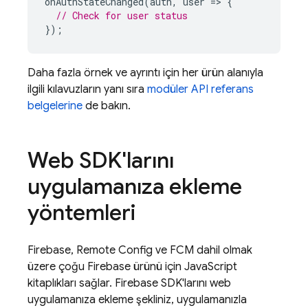
onAuthStateChanged
(
auth
,
user
=
>
{
// Check for user status
});
Daha fazla örnek ve ayrıntı için her ürün alanıyla
ilgili kılavuzların yanı sıra
modüler API referans
belgelerine
de bakın.
Web SDK'larını
uygulamanıza ekleme
yöntemleri
Firebase,
Remote Config
ve
FCM
dahil olmak
üzere çoğu Firebase ürünü için JavaScript
kitaplıkları sağlar. Firebase SDK'larını web
uygulamanıza ekleme şekliniz, uygulamanızla