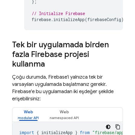
};
// Initialize Firebase
firebase
.
initializeApp
(
firebaseConfig
);
Tek bir uygulamada birden
fazla Firebase projesi
kullanma
Çoğu durumda, Firebase'i yalnızca tek bir
varsayılan uygulamada başlatmanız gerekir.
Firebase'e bu uygulamadan iki eşdeğer şekilde
erişebilirsiniz:
Web
Web
import
{
initializeApp
}
from
"firebase/app"
;