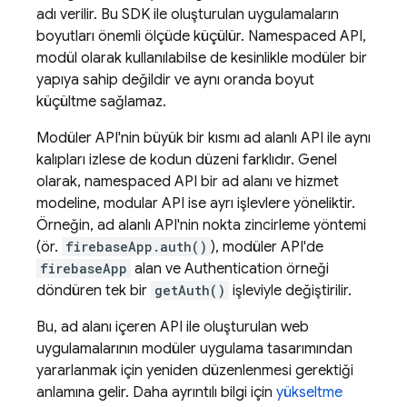
adı verilir. Bu SDK ile oluşturulan uygulamaların
boyutları önemli ölçüde küçülür. Namespaced API,
modül olarak kullanılabilse de kesinlikle modüler bir
yapıya sahip değildir ve aynı oranda boyut
küçültme sağlamaz.
Modüler API'nin büyük bir kısmı ad alanlı API ile aynı
kalıpları izlese de kodun düzeni farklıdır. Genel
olarak, namespaced API bir ad alanı ve hizmet
modeline, modular API ise ayrı işlevlere yöneliktir.
Örneğin, ad alanlı API'nin nokta zincirleme yöntemi
(ör.
firebaseApp.auth()
), modüler API'de
firebaseApp
alan ve
Authentication
örneği
döndüren tek bir
getAuth()
işleviyle değiştirilir.
Bu, ad alanı içeren API ile oluşturulan web
uygulamalarının modüler uygulama tasarımından
yararlanmak için yeniden düzenlenmesi gerektiği
anlamına gelir. Daha ayrıntılı bilgi için
yükseltme