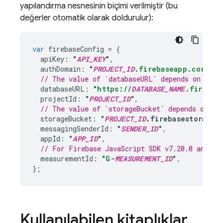
yapılandırma nesnesinin biçimi verilmiştir (bu
değerler otomatik olarak doldurulur):
var
firebaseConfig
=
{
apiKey
:
"
API_KEY
"
,
authDomain
:
"
PROJECT_ID
.firebaseapp.com"
,
// The value of `databaseURL` depends on the 
databaseURL
:
"https://
DATABASE_NAME
.firebas
projectId
:
"
PROJECT_ID
"
,
// The value of `storageBucket` depends on wh
storageBucket
:
"
PROJECT_ID
.firebasestorage.
messagingSenderId
:
"
SENDER_ID
"
,
appId
:
"
APP_ID
"
,
// For 
Firebase
JavaScript
 SDK v7.20.0 and la
measurementId
:
"G-
MEASUREMENT_ID
"
,
};
Kullanılabilen kitaplıklar