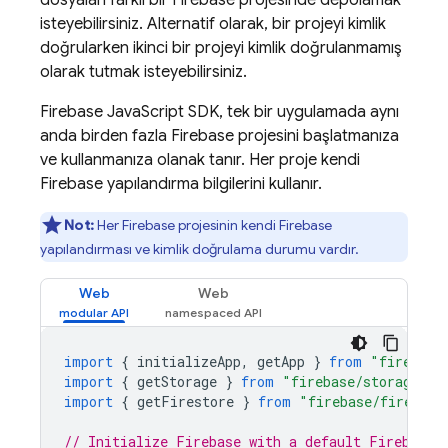
dosyaları farklı bir Firebase projesinde depolamak
isteyebilirsiniz. Alternatif olarak, bir projeyi kimlik
doğrularken ikinci bir projeyi kimlik doğrulanmamış
olarak tutmak isteyebilirsiniz.
Firebase
JavaScript
SDK, tek bir uygulamada aynı
anda birden fazla Firebase projesini başlatmanıza
ve kullanmanıza olanak tanır. Her proje kendi
Firebase yapılandırma bilgilerini kullanır.
Not:
Her Firebase projesinin kendi Firebase
yapılandırması ve kimlik doğrulama durumu vardır.
Web
Web
import
{
initializeApp
,
getApp
}
from
"firebase
import
{
getStorage
}
from
"firebase/storage"
;
import
{
getFirestore
}
from
"firebase/firestor
// Initialize Firebase with a default Firebase 