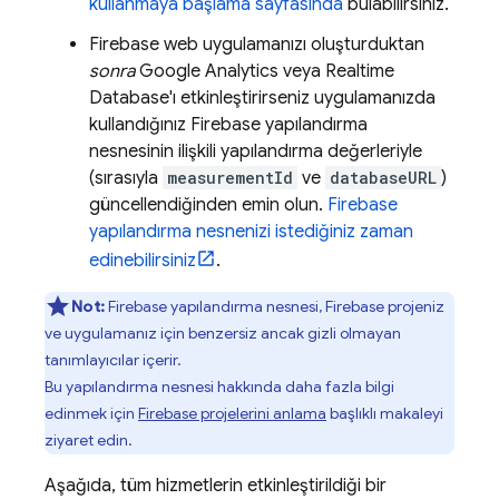
kullanmaya başlama sayfasında
bulabilirsiniz.
Firebase web uygulamanızı oluşturduktan
sonra
Google Analytics
veya
Realtime
Database
'ı etkinleştirirseniz uygulamanızda
kullandığınız Firebase yapılandırma
nesnesinin ilişkili yapılandırma değerleriyle
(sırasıyla
measurementId
ve
databaseURL
)
güncellendiğinden emin olun.
Firebase
yapılandırma nesnenizi istediğiniz zaman
edinebilirsiniz
.
Not:
Firebase yapılandırma nesnesi, Firebase projeniz
ve uygulamanız için benzersiz ancak gizli olmayan
tanımlayıcılar içerir.
Bu yapılandırma nesnesi hakkında daha fazla bilgi
edinmek için
Firebase projelerini anlama
başlıklı makaleyi
ziyaret edin.
Aşağıda, tüm hizmetlerin etkinleştirildiği bir