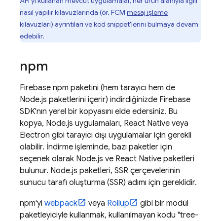
API'yi kullanan mevcut uygulamalar, her ürün alanıyla ilgili
nasıl yapılır kılavuzlarında (ör.
FCM
mesaj işleme
kılavuzları) ayrıntıları ve kod snippet'lerini bulmaya devam
edebilir.
npm
Firebase npm paketini (hem tarayıcı hem de
Node.js paketlerini içerir) indirdiğinizde Firebase
SDK'nın yerel bir kopyasını elde edersiniz. Bu
kopya, Node.js uygulamaları, React Native veya
Electron gibi tarayıcı dışı uygulamalar için gerekli
olabilir. İndirme işleminde, bazı paketler için
seçenek olarak Node.js ve React Native paketleri
bulunur. Node.js paketleri, SSR çerçevelerinin
sunucu tarafı oluşturma (SSR) adımı için gereklidir.
npm'yi
webpack
veya
Rollup
gibi bir modül
paketleyiciyle kullanmak, kullanılmayan kodu "tree-