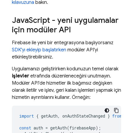
kılavuzuna
bakın.
Java
Script - yeni uygulamalar
için modüler API
Firebase ile yeni bir entegrasyona başlıyorsanız
SDK'yı ekleyip başlatırken
modüler API'yi
etkinleştirebilirsiniz.
Uygulamanızı geliştirirken kodunuzun temel olarak
işlevler
etrafında düzenleneceğini unutmayın.
Modüler API'de hizmetler ilk bağımsız değişken
olarak iletilir ve işlev, geri kalan işlemleri yapmak için
hizmetin ayrıntılarını kullanır. Örneğin:
import
{
getAuth
,
onAuthStateChanged
}
from
"fi
const
auth
=
getAuth
(
firebaseApp
);