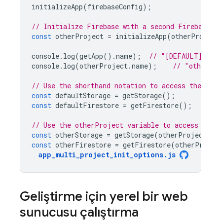
initializeApp
(
firebaseConfig
);
// Initialize Firebase with a second Firebase p
const
otherProject
=
initializeApp
(
otherProject
console
.
log
(
getApp
().
name
);
// "[DEFAULT]"
console
.
log
(
otherProject
.
name
);
// "otherPr
// Use the shorthand notation to access the def
const
defaultStorage
=
getStorage
();
const
defaultFirestore
=
getFirestore
();
// Use the otherProject variable to access the 
const
otherStorage
=
getStorage
(
otherProject
);
const
otherFirestore
=
getFirestore
(
otherProjec
app_multi_project_init_options
.
js
Geliştirme için yerel bir web
sunucusu çalıştırma