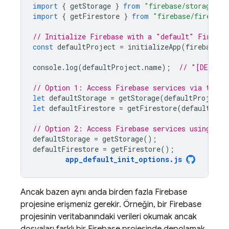
import
{
getStorage
}
from
"firebase/storage"
;
import
{
getFirestore
}
from
"firebase/firestor
// Initialize Firebase with a "default" Firebas
const
defaultProject
=
initializeApp
(
firebaseCo
console
.
log
(
defaultProject
.
name
);
// "[DEFAUL
// Option 1: Access Firebase services via the d
let
defaultStorage
=
getStorage
(
defaultProject
)
let
defaultFirestore
=
getFirestore
(
defaultProj
// Option 2: Access Firebase services using sho
defaultStorage
=
getStorage
();
defaultFirestore
=
getFirestore
();
app_default_init_options
.
js
Ancak bazen aynı anda birden fazla Firebase
projesine erişmeniz gerekir. Örneğin, bir Firebase
projesinin veritabanındaki verileri okumak ancak