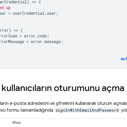
erCredential
)
=
>
{
ed up 
ser
=
userCredential
.
user
;
rror
)
=
>
{
rrorCode
=
error
.
code
;
rrorMessage
=
error
.
message
;
au
kullanıcıların oturumunu açma
ların e-posta adreslerini ve şifrelerini kullanarak oturum açmal
anıcı formu tamamladığında
signInWithEmailAndPassword
yön
Web