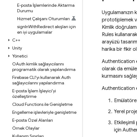
E-posta İşlemlerinde Aktarma
Durumu
Uygulamanızın k
Hizmet Çalışanı Oturumları
prototiplemek v
sign
In
With
Redirect akışları için
Kimlik doğrulama
en iyi uygulamalar
Rules
kullanarak
C++
arayüzü tasarıml
Unity
harika bir fikir ol
Yönetici
Authentication
OAuth kimlik sağlayıcılarını
olarak da emüle e
programatik olarak yapılandırma
kurmasını sağl
Firebase CLI'yı kullanarak Auth
sağlayıcılarını yapılandırma
Authentication
E-posta İşlem İşleyici'yi
özelleştirme
Emülatöre 
Cloud Functions ile Genişletme
Yerel proj
Engelleme işlevleriyle genişletme
E-posta Özel Alanları
Etkileşiml
Örnek Olaylar
için
Authen
Kullanım Sınırları