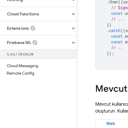
.
then
((
us
// Sign
const
u
Cloud Functions
// ...
})
Extensions
.
catch
((
e
const
e
const
e
Firebase ML
// ..
});
İLGİLİ ÜRÜNLER
Cloud Messaging
Remote Config
Mevcut 
Mevcut kullanıcı
oluşturun. Kull
Web