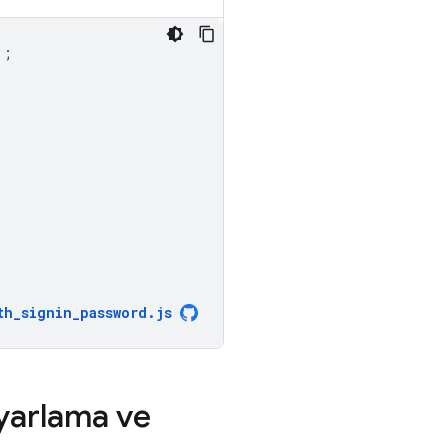
"
;
th_signin_password
.
js
yarlama ve