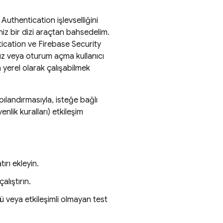
,
Authentication
işlevselliğini
niz bir dizi araçtan bahsedelim.
ication
ve
Firebase Security
nız veya oturum açma kullanıcı
 yerel olarak çalışabilmek
ılandırmasıyla, isteğe bağlı
nlik kuralları) etkileşim
rı ekleyin.
lıştırın.
ü veya etkileşimli olmayan test