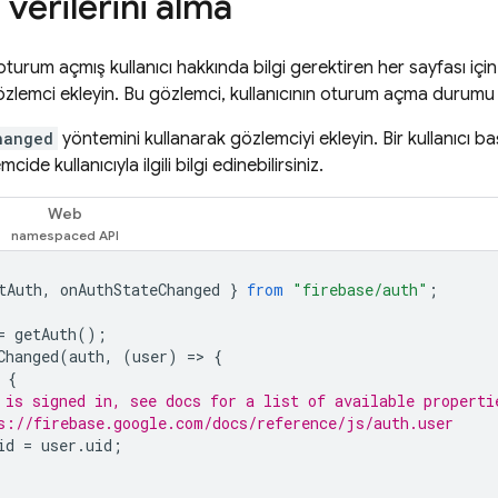
ı verilerini alma
turum açmış kullanıcı hakkında bilgi gerektiren her sayfası içi
zlemci ekleyin. Bu gözlemci, kullanıcının oturum açma durumu h
hanged
yöntemini kullanarak gözlemciyi ekleyin. Bir kullanıcı ba
ide kullanıcıyla ilgili bilgi edinebilirsiniz.
Web
tAuth
,
onAuthStateChanged
}
from
"firebase/auth"
;
=
getAuth
();
Changed
(
auth
,
(
user
)
=
>
{
{
 is signed in, see docs for a list of available properti
s://firebase.google.com/docs/reference/js/auth.user
id
=
user
.
uid
;