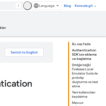
/
Blog
Konsola git
kler
Bu sayfada
Authentication
SDK'sını ekleme
ve başlatma
(İsteğe bağlı)
Firebase Local
Emulator Suite ile
prototip
tication
oluşturma ve test
etme
Yeni kullanıcıları
kaydetme
Mevcut