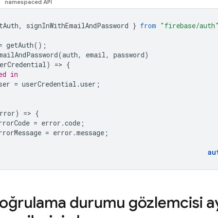
tAuth
,
signInWithEmailAndPassword
}
from
"firebase/auth
=
getAuth
();
mailAndPassword
(
auth
,
email
,
password
)
erCredential
)
=
>
{
ed in 
ser
=
userCredential
.
user
;
rror
)
=
>
{
rrorCode
=
error
.
code
;
rrorMessage
=
error
.
message
;
au
doğrulama durumu gözlemcisi a