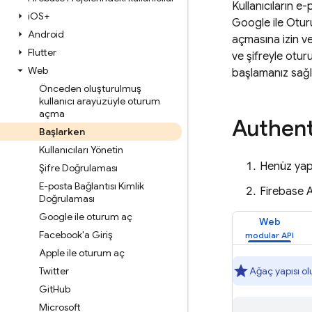
Kullanıcıların 
i
OS+
Google ile Otur
Android
açmasına izin v
Flutter
ve şifreyle otur
Web
başlamanız sağl
Önceden oluşturulmuş
kullanıcı arayüzüyle oturum
açma
Authent
Başlarken
Kullanıcıları Yönetin
Henüz ya
Şifre Doğrulaması
E-posta Bağlantısı Kimlik
Firebase 
Doğrulaması
Google ile oturum aç
Web
Facebook'a Giriş
Apple ile oturum aç
Twitter
Ağaç yapısı o
Git
Hub
Microsoft