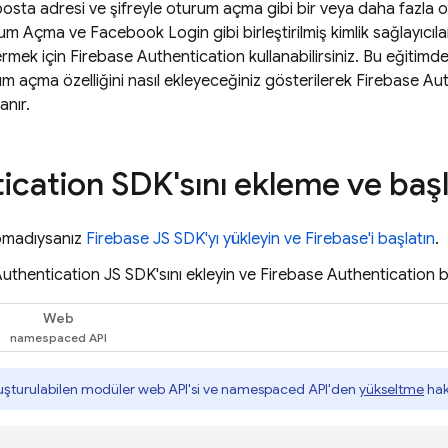
e-posta adresi ve şifreyle oturum açma gibi bir veya daha fazl
um Açma ve Facebook Login gibi birleştirilmiş kimlik sağlayıcı
ermek için
Firebase Authentication
kullanabilirsiniz. Bu eğitim
um açma özelliğini nasıl ekleyeceğiniz gösterilerek
Firebase Aut
anır.
ication
SDK'sını ekleme ve baş
pmadıysanız
Firebase JS SDK'yı yükleyin ve Firebase'i başlatın
.
Authentication
JS SDK'sını ekleyin ve
Firebase Authentication
b
Web
luşturulabilen modüler web API'si ve namespaced API'den
yükseltme
hak