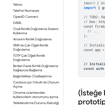
import
{
in
Yahoo
import
{
g
Telefon Numarası
Open
ID Connect
//
TODO
:
R
//
See
:
htt
SAML
const
fireb
Özel Kimlik Doğrulama Sistemi
//
...
Kullanma
};
Anonim Kimlik Doğrulama
//
Initiali
SMS ile Çok Öğeli Kimlik
Doğrulama
const
app
=
TOTP Çok Öğeli Kimlik
Doğrulama
//
Initial
Birden Fazla Kimlik Doğrulama
const
auth
Sağlayıcısı Bağlama
Bağımlılıkları Özelleştirme
Cordova için OAuth ile Oturum
Açma
(İsteğe 
Chrome uzantısından
kullanıcıların oturumunu açma
prototi
Yetkilendirme Durumu Kalıcılığı