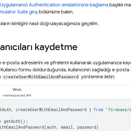
u
Uygulamanızı
Authentication
emülatörüne bağlama
başlıklı ma
mulator Suite
giriş
bölümüne bakın.
cıların kimliğini nasıl doğrulayacağımıza geçelim.
lanıcıları kaydetme
rın e-posta adreslerini ve şifrelerini kullanarak uygulamanıza k
Kullanıcı formu doldurduğunda, kullanıcının sağladığı e-posta a
ı
createUserWithEmailAndPassword
yöntemine iletin:
Web
tAuth
,
createUserWithEmailAndPassword
}
from
"firebase/
=
getAuth
();
ithEmailAndPassword
(
auth
,
email
,
password
)