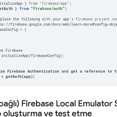
itializeApp
}
from
"firebase/app"
;
etAuth
}
from
"firebase/auth"
;
eplace
the
following
with
your
app
's Firebase project co
ps
:
//
firebase
.
google
.
com
/
docs
/
web
/
learn
-
more
#config-obj
aseConfig
=
{
ze
Firebase
initializeApp
(
firebaseConfig
);
ize
Firebase
Authentication
and
get
a
reference
to
t
=
getAuth
(
app
);
bağlı)
Firebase Local Emulator 
p oluşturma ve test etme