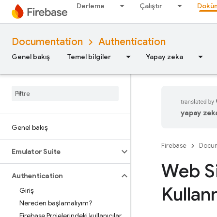
Derleme
Çalıştır
Doküm
Documentation
Authentication
Genel bakış
Temel bilgiler
Yapay zeka
yapay zeka 
Genel bakış
Firebase
Docum
Emulator Suite
Web Si
Authentication
Kulla
Giriş
Nereden başlamalıyım?
Firebase Projelerindeki kullanıcılar