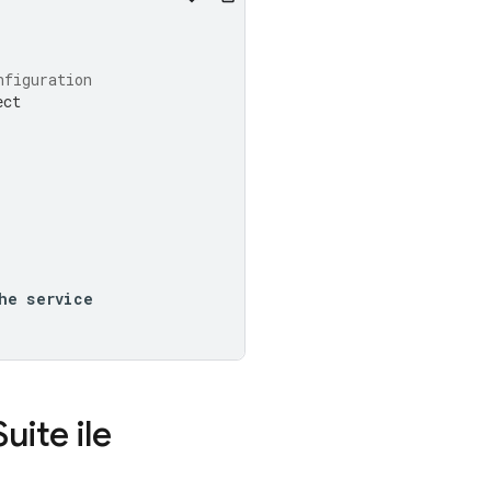
nfiguration
ect
he
service
Suite
ile