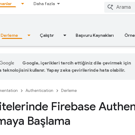
anlar
Daha fazla
Derleme
Çalıştır
Başvuru Kaynakları
Örne
Google, içerikleri tercih ettiğiniz dile çevirmek için
teknolojisini kullanır. Yapay zeka çevirilerinde hata olabilir.
entation
Authentication
Derleme
telerinde Firebase Authen
nmaya Başlama