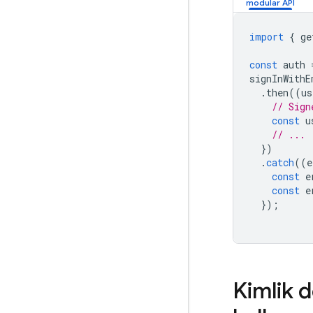
import
{
ge
const
auth
signInWithE
.
then
((
us
// Sign
const
u
// ...
})
.
catch
((
e
const
e
const
e
});
Kimlik 