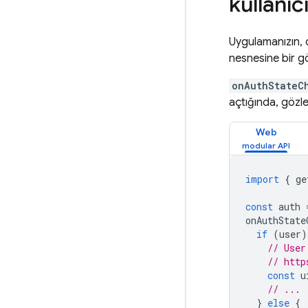
kullanıc
Uygulamanızın, o
nesnesine bir gö
onAuthStateC
açtığında, gözlemc
Web
import
{
ge
const
auth
onAuthState
if
(
user
)
// User
// http
const
u
// ...
}
else
{