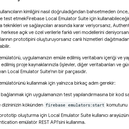
ullanıcıların kimliğini nasıl doğruladığından bahsetmeden önce
e test etmek
Firebase Local Emulator Suite
için kullanabileceği
 teknikleri ve sağlayıcıları arasında karar veriyorsanız,
Authent
 herkese açık ve özel verilerle farklı veri modellerini deniyorsa
arının prototipini oluşturuyorsanız canlı hizmetleri dağıtmadan
abilir.
emülatörü, uygulamanızın emüle edilmiş veritabanı içeriği ve yap
dilmiş proje kaynaklarınızla (işlevler, diğer veritabanları ve güve
ayan
Local Emulator Suite
'nın bir parçasıdır.
emülatörünü kullanmak için yalnızca birkaç adım gerekir:
bağlanmak için uygulamanızın test yapılandırmasına bir kod satı
e dizininizin kökünden
firebase emulators:start
komutunu ça
i prototip oluşturma için
Local Emulator Suite
kullanıcı arayüzün
tication
emülatör REST API'sini kullanma.