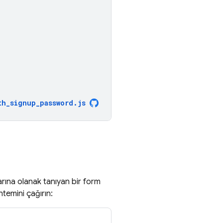
th_signup_password
.
js
arına olanak tanıyan bir form
temini çağırın: