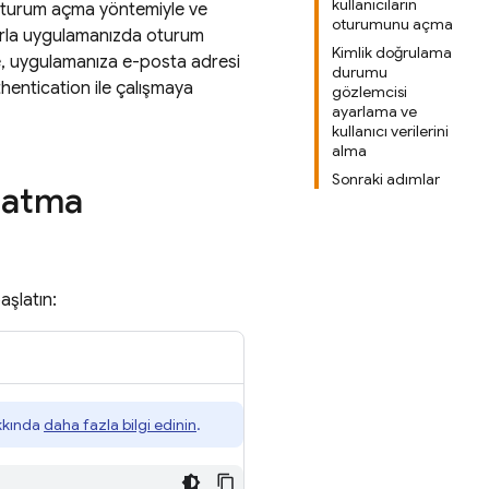
kullanıcıların
a oturum açma yöntemiyle ve
oturumunu açma
larla uygulamanızda oturum
Kimlik doğrulama
de, uygulamanıza e-posta adresi
durumu
hentication
ile çalışmaya
gözlemcisi
ayarlama ve
kullanıcı verilerini
alma
Sonraki adımlar
latma
aşlatın:
kında
daha fazla bilgi edinin
.