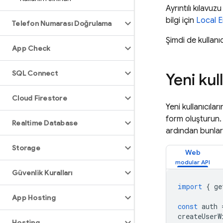
Ayrıntılı kılavuz
bilgi için
Local E
Telefon Numarası Doğrulama
Şimdi de kullanı
App Check
SQL Connect
Yeni kul
Cloud Firestore
Yeni kullanıcıla
form oluşturun. 
Realtime Database
ardından bunlar
Storage
Web
Güvenlik Kuralları
import
{
ge
App Hosting
const
auth
createUserW
Hosting