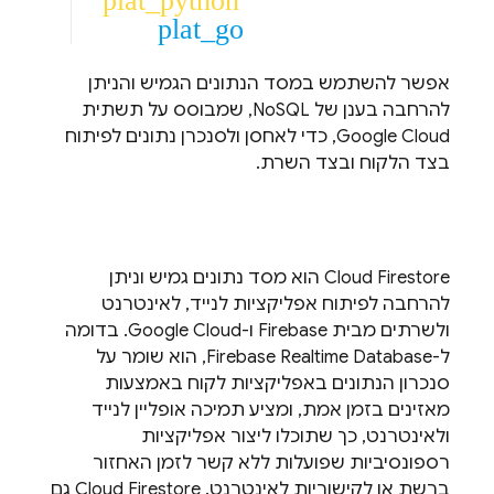
plat_python
plat_go
אפשר להשתמש במסד הנתונים הגמיש והניתן
להרחבה בענן של NoSQL, שמבוסס על תשתית
Google Cloud
, כדי לאחסן ולסנכרן נתונים לפיתוח
בצד הלקוח ובצד השרת.
Cloud Firestore
הוא מסד נתונים גמיש וניתן
להרחבה לפיתוח אפליקציות לנייד, לאינטרנט
ולשרתים מבית Firebase ו-
Google Cloud
. בדומה
ל-
Firebase Realtime Database
, הוא שומר על
סנכרון הנתונים באפליקציות לקוח באמצעות
מאזינים בזמן אמת, ומציע תמיכה אופליין לנייד
ולאינטרנט, כך שתוכלו ליצור אפליקציות
רספונסיביות שפועלות ללא קשר לזמן האחזור
ברשת או לקישוריות לאינטרנט. ‫
Cloud Firestore
גם