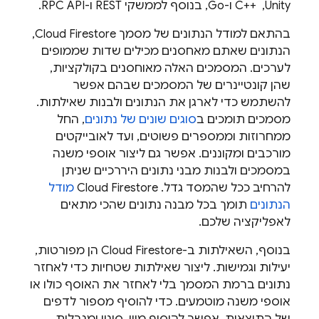
Unity, ‏ C++‎ ו-Go, בנוסף לממשקי REST ו-RPC API.
בהתאם למודל הנתונים של מסמך
Cloud Firestore
,
הנתונים שאתם מאחסנים מכילים שדות שממופים
לערכים. המסמכים האלה מאוחסנים בקולקציות,
שהן קונטיינרים של המסמכים שבהם אפשר
להשתמש כדי לארגן את הנתונים ולבנות שאילתות.
מסמכים תומכים ב
סוגים שונים של נתונים
, החל
ממחרוזות וממספרים פשוטים, ועד לאובייקטים
מורכבים ומקוננים. אפשר גם ליצור אוספי משנה
במסמכים ולבנות מבני נתונים היררכיים שניתן
להרחיב ככל שהמסד גדל.
Cloud Firestore
מודל
הנתונים
תומך בכל מבנה נתונים שהכי מתאים
לאפליקציה שלכם.
בנוסף, השאילתות ב-
Cloud Firestore
הן מפורטות,
יעילות וגמישות. ליצור שאילתות שטחיות כדי לאחזר
נתונים ברמת המסמך בלי לאחזר את האוסף כולו או
אוספי משנה מוטמעים. כדי להוסיף מספור לדפים
של התוצאות, אפשר להוסיף מיון, סינון ומגבלות