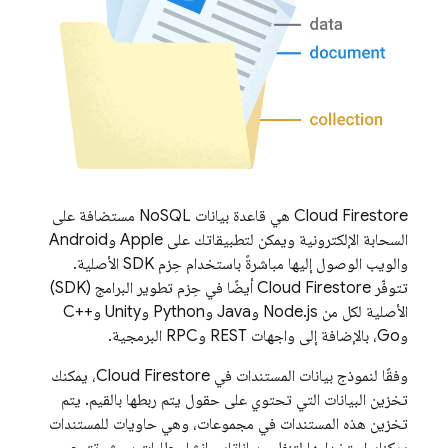
Cloud Firestore
هي قاعدة بيانات NoSQL مستضافة على
السحابة الإلكترونية ويمكن لتطبيقاتك على Apple وAndroid
والويب الوصول إليها مباشرةً باستخدام حِزم SDK الأصلية.
تتوفّر
Cloud Firestore
أيضًا في حِزم تطوير البرامج (SDK)
الأصلية لكل من Node.js وJava وPython وUnity وC++‎
وGo، بالإضافة إلى واجهات REST وRPC البرمجية.
وفقًا لنموذج بيانات المستندات في
Cloud Firestore
، يمكنك
تخزين البيانات التي تحتوي على حقول يتم ربطها بالقيم. يتم
تخزين هذه المستندات في مجموعات، وهي حاويات للمستندات
يمكنك استخدامها لتنظيم بياناتك وإنشاء طلبات بحث. تتيح