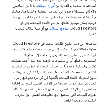
المستندات استخدام العديد من
أنواع البيانات
، بدءًا من السلاسل
والأرقام البسيطة وصولاً إلى العناصر المعقّدة والمتداخلة. يمكنك
أيضًا إنشاء مجموعات فرعية داخل المستندات وإنشاء بنى بيانات
هرمية يمكن توسيع نطاقها مع نمو قاعدة البيانات. يتوافق
Cloud Firestore
نموذج البيانات
مع أي بنية بيانات تناسب
تطبيقك.
بالإضافة إلى ذلك، تكون طلبات البحث في
Cloud Firestore
معبّرة وفعّالة ومرنة. يمكنك إنشاء طلبات بحث سطحية لاسترداد
البيانات على مستوى المستند بدون الحاجة إلى استرداد
المجموعة بأكملها أو أي مجموعات فرعية متداخلة. أضِف عمليات
ترتيب وتصفية وحدودًا إلى طلبات البحث أو المؤشرات لتقسيم
النتائج إلى صفحات. للحفاظ على حداثة البيانات في تطبيقاتك
بدون استرداد قاعدة البيانات بأكملها في كل مرة يتم فيها إجراء
تحديث، أضِف أدوات معالجة في الوقت الفعلي. تتيح لك إضافة
مستمعين في الوقت الفعلي إلى تطبيقك تلقّي لقطة بيانات كلما
تغيّرت البيانات التي تستمع إليها تطبيقات العميل، مع استرداد
التغييرات الجديدة فقط.