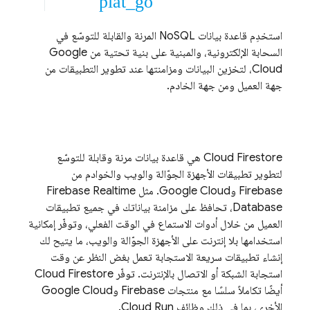
plat_go
استخدِم قاعدة بيانات NoSQL المرنة والقابلة للتوسّع في
السحابة الإلكترونية، والمبنية على بنية تحتية من
Google
Cloud
، لتخزين البيانات ومزامنتها عند تطوير التطبيقات من
جهة العميل ومن جهة الخادم.
Cloud Firestore
هي قاعدة بيانات مرنة وقابلة للتوسّع
لتطوير تطبيقات الأجهزة الجوّالة والويب والخوادم من
Firebase و
Google Cloud
. مثل
Firebase Realtime
Database
، تحافظ على مزامنة بياناتك في جميع تطبيقات
العميل من خلال أدوات الاستماع في الوقت الفعلي، وتوفّر إمكانية
استخدامها بلا إنترنت على الأجهزة الجوّالة والويب، ما يتيح لك
إنشاء تطبيقات سريعة الاستجابة تعمل بغض النظر عن وقت
استجابة الشبكة أو الاتصال بالإنترنت. توفّر
Cloud Firestore
أيضًا تكاملاً سلسًا مع منتجات Firebase و
Google Cloud
الأخرى، بما في ذلك وظائف
Cloud Run
.