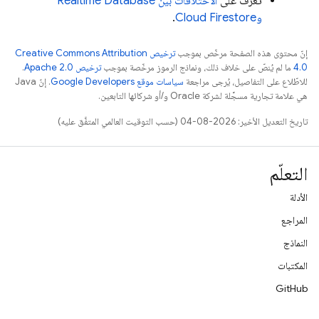
تعرَّف على
الاختلافات بين
Realtime Database
و
Cloud Firestore
.
إنّ محتوى هذه الصفحة مرخّص بموجب
ترخيص Creative Commons Attribution
4.0‏
ما لم يُنصّ على خلاف ذلك، ونماذج الرموز مرخّصة بموجب
ترخيص Apache 2.0‏
.
للاطّلاع على التفاصيل، يُرجى مراجعة
سياسات موقع Google Developers‏
. إنّ Java
هي علامة تجارية مسجَّلة لشركة Oracle و/أو شركائها التابعين.
تاريخ التعديل الأخير: 2026-08-04 (حسب التوقيت العالمي المتفَّق عليه)
التعلّم
الأدلة
المراجع
النماذج
المكتبات
GitHub