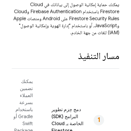
يمكنك حماية إمكانية الوصول إلى بياناتك في
Cloud
Firestore
باستخدام
Firebase Authentication
و
Cloud
Security Rules
Firestore
على Android ومنصات Apple
وJavaScript، أو باستخدام "إدارة الهوية وإمكانية الوصول"
(IAM) للغات من جهة الخادم.
مسار التنفيذ
يمكنك
تضمين
العملاء
بسرعة
دمج حِزم تطوير
باستخدام
البرامج (SDK)
Gradle أو
الخاصة بـ
Cloud
Swift
Package
Firestore