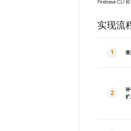
Firebase
CLI 
实现流
查
评
扩