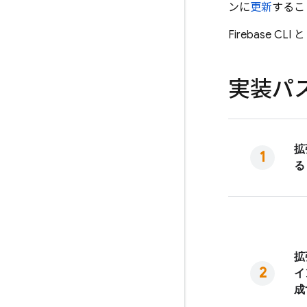
ンに
更新
するこ
Firebase
CLI 
実装パ
拡
る
拡
イ
成