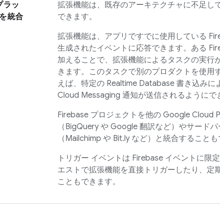
 プラッ
拡張機能は、既存のアーキテクチャに不足し
を統合
できます。
拡張機能は、アプリですでに使用している Fire
生成されたイベントに応答できます。ある Fire
加えることで、拡張機能によるタスクの実行
きます。このタスクで別のプロダクトを使用
えば、特定の
Realtime Database
書き込みに
Cloud Messaging
通知が送信されるようにで
Firebase プロジェクトを他の Google Cloud 
（BigQuery や Google 翻訳など）やサ
（Mailchimp や Bit.ly など）と統合するこ
トリガー イベントは Firebase イベントに限
エストで拡張機能を直接トリガーしたり、定
こともできます。