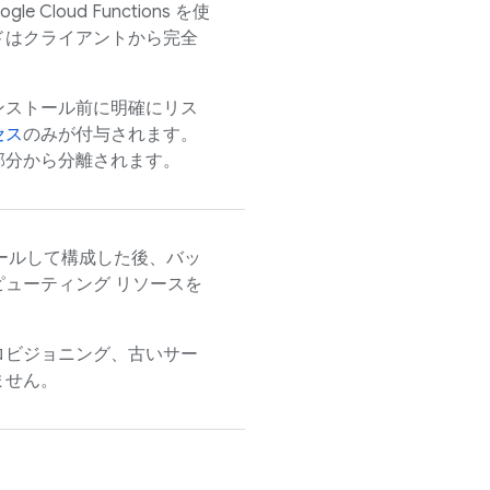
loud Functions を使
ドはクライアントから完全
ンストール前に明確にリス
セス
のみが付与されます。
部分から分離されます。
ストールして構成した後、バッ
ューティング リソースを
ロビジョニング、古いサー
ません。