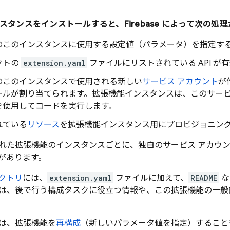
スタンスをインストールすると、Firebase によって次の処
のこのインスタンスに使用する設定値（パラメータ）を指定す
クトの
extension.yaml
ファイルにリストされている API が
のこのインスタンスで使用される新しい
サービス アカウント
が
ールが割り当てられます。拡張機能インスタンスは、このサービ
を使用してコードを実行します。
れている
リソース
を拡張機能インスタンス用にプロビジョニン
れた拡張機能のインスタンスごとに、独自のサービス アカウ
があります。
クトリ
には、
extension.yaml
ファイルに加えて、
README
な
は、後で行う構成タスクに役立つ情報や、この拡張機能の一般
は、拡張機能を
再構成
（新しいパラメータ値を指定）すること