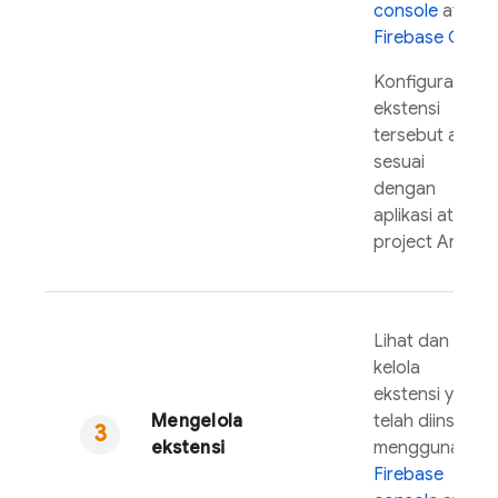
console
atau
Firebase
CLI
.
Konfigurasi
ekstensi
tersebut agar
sesuai
dengan
aplikasi atau
project Anda.
Lihat dan
kelola
ekstensi yang
Mengelola
telah diinstal
ekstensi
menggunakan
Firebase