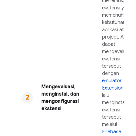
menemukan
ekstensi yang
memenuhi
kebutuhan di
aplikasi atau
project, Anda
dapat
mengevaluasi
ekstensi
tersebut
dengan
emulator
Mengevaluasi,
Extensions
,
menginstal, dan
lalu
mengonfigurasi
menginstal
ekstensi
ekstensi
tersebut
melalui
Firebase