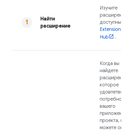
Изучите
расширения,
Найти
доступные в
расширение
Extensions
Hub
.
Когда вы
найдете
расширение,
которое
удовлетворяе
потребности
вашего
приложения и
проекта, вы
можете оцени