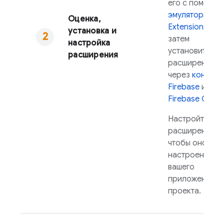
его с помощь
эмулятора
Оценка,
Extensions
, а
установка и
затем
настройка
установить
расширения
расширение
через
консоль
Firebase
или
Firebase
CLI
.
Настройте
расширение та
чтобы оно бы
настроено дл
вашего
приложения и
проекта.