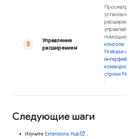
Просматривай
установленно
расширение и
управляйте им
помощью
Управление
консоли
расширением
Firebase
или
интерфейса
командной
строки
Fireba
.
Следующие шаги
Изучите
Extensions
Hub
.