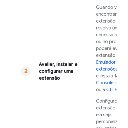
Quando você
encontrar uma
extensão que
resolva uma
necessidade n
ou no projeto,
poderá avaliar 
extensão com 
Emulador de
Avaliar, instalar e
extensões
Exte
configurar uma
e instalá-la us
extensão
Console do
Fi
ou a
CLI
Fireb
Configure a
extensão para
ela seja
personalizada 