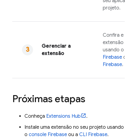
seu aplicativo 
projeto.
Confira e geren
extensão insta
Gerenciar a
usando o
cons
extensão
Firebase
ou a
C
Firebase
.
Próximas etapas
Conheça
Extensions
Hub
.
Instale uma extensão no seu projeto usando
o
console
Firebase
ou a
CLI
Firebase
.