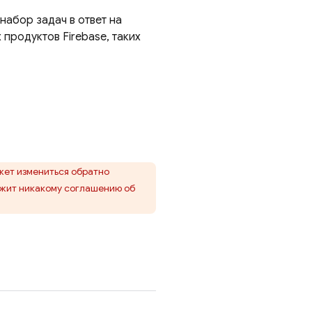
абор задач в ответ на
 продуктов Firebase, таких
жет измениться обратно
ежит никакому соглашению об