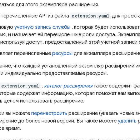
ваться для этого экземпляра расширения.
 перечисленные API из файла
extension.yaml
для проекта
новую
учетную запись службы
, которая будет использова
ия, и назначает ей перечисленные роли доступа. Экземпл
 используя доступ, предоставленный этой учетной записи 
вляет перечисленные
ресурсы
для экземпляра расширения
ание, что каждый установленный экземпляр расширений и
 и индивидуально предоставляемые ресурсы.
extension.yaml
,
каталог расширения
также содержит фай
оторые содержат информацию, которая поможет вам выпо
 в целом использовать расширение.
ки вы можете
перенастроить
расширение (указать новые зн
рение до более новой версии. Вы также можете
удалить
р
ое время.