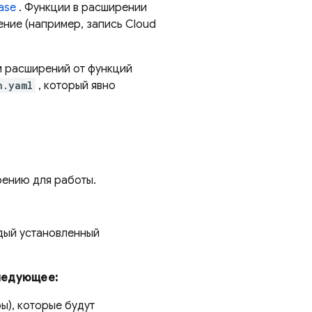
base
. Функции в расширении
ение (например, запись
Cloud
м расширений от функций
n.yaml
, который явно
рению для работы.
ждый установленный
следующее:
ы), которые будут