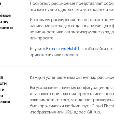
е
Поскольку расширение представляет собой
что вам нужно сделать, это установить и н
аемое
Используя расширения, вы не тратите врем
отку,
написание и отладку кода, реализующего
ание и
возможности или автоматизирующего зада
или проекта.
Изучите
Extensions
Hub
, чтобы найти ре
приложения или проекта.
ля
Каждый установленный экземпляр расшире
сти
Вы указываете значения конфигурации для
 и
для вашего приложения, проекта или вариа
го
зависимости от того, что делает расширени
вания
быть практически любыми: путь
Cloud Fires
изображения или URL-адрес GitHub.