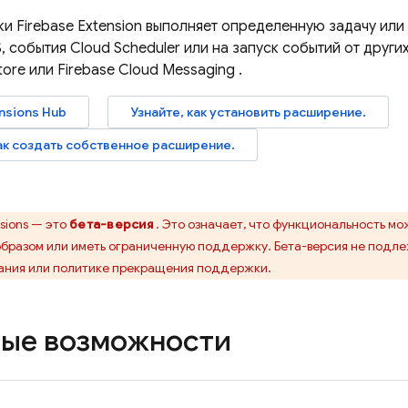
вки
Firebase Extension
выполняет определенную задачу или н
, события
Cloud Scheduler
или на запуск событий от других
tore
или
Firebase Cloud Messaging
.
nsions
Hub
Узнайте, как установить расширение.
как создать собственное расширение.
sions
— это
бета-версия
. Это означает, что функциональность мо
бразом или иметь ограниченную поддержку. Бета-версия не подл
ания или политике прекращения поддержки.
ые возможности