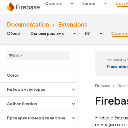
Строить
Бегать
Докум
Documentation
Extensions
Обзор
Основы рекламы
ИИ
Строить
Translatio
Обзор
Firebase
Docum
Набор эмуляторов
Fireba
Authentication
Firebase Exten
Проверка номера телефона
помощью готов