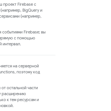
 проект Firebase с
 (например, BigQuery и
 сервисами (например,
событиями Firebase; вы
апрямую с помощью
й интервал.
няется на серверной
nctions, поэтому код
 от остальной части
му расширению
ько к тем ресурсам и
новкой.