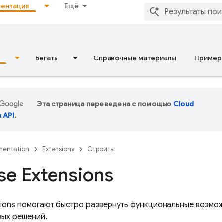
ентация
Ещё
Бегать
Справочные материалы
Пример
Эта страница переведена с помощью
Cloud
n API
.
entation
Extensions
Строить
se Extensions
sions
помогают быстро развернуть функциональные возмож
ых решений.