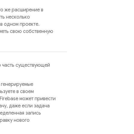
то же расширение в
ить несколько
в одном проекте.
меть свою собственную
ю часть существующей
, генерируемые
ьзуете в своем
Firebase может привести
ачу, даже если задача
ределенная запись
равку нового