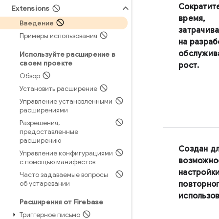
Сократит
Extensions
время,
Введение
затрачив
Примеры использования
на разраб
обслужив
Используйте расширение в
своем проекте
рост.
Обзор
Установить расширение
Управление установленными
расширениями
Разрешения
,
предоставленные
расширению
Создан д
Управление конфигурациями
возможно
с помощью манифестов
настройки
Часто задаваемые вопросы
об устаревании
повторно
использо
Расширения от Firebase
Триггерное письмо