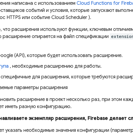
ения написана с использованием
Cloud Functions for Fire
ставщиков событий и условия, которые запускают выполн
рос HTTPS или событие
Cloud Scheduler
).
о, что расширения используют функции, ключевым отличие
что расширение опирается на файл спецификации
extensio
ogle (API), которые будет использовать расширение.
тупа
, необходимые расширению для работы.
 специфичные для расширения, которые требуются расши
аемые параметры расширения
ановить расширение в проект несколько раз, при этом ка
ет иметь разную конфигурацию.
анавливаете экземпляр расширения, Firebase делает 
ет указать необходимые значения конфигурации (параметр