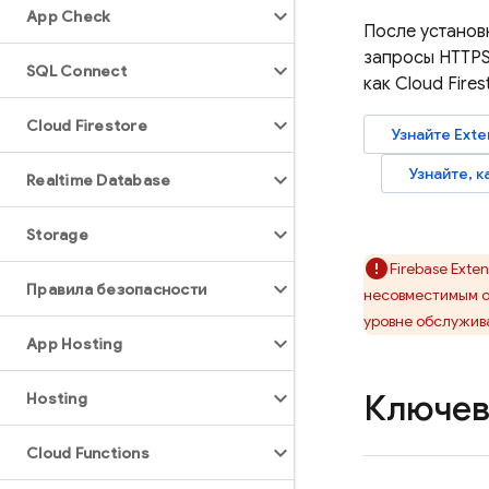
App Check
После устано
запросы HTTPS
SQL Connect
как
Cloud Fires
Cloud Firestore
Узнайте
Exte
Узнайте, 
Realtime Database
Storage
Firebase Exten
Правила безопасности
несовместимым о
уровне обслужив
App Hosting
Ключев
Hosting
Cloud Functions