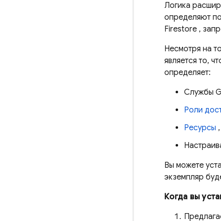
Логика расшир
определяют по
Firestore
, зап
Несмотря на т
является то, 
определяет:
Службы Go
Роли дос
Ресурсы
,
Настраив
Вы можете уст
экземпляр буд
Когда вы уст
Предлага