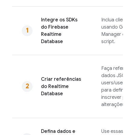
Integre os SDKs
Inclua clientes
do
Firebase
usando Gradle,
Realtime
Manager ou um
Database
script.
Faça referênci
dados JSON, 
Criar referências
users/user:123
do
Realtime
para definir da
Database
inscrever para
alterações.
Defina dados e
Use essas refe