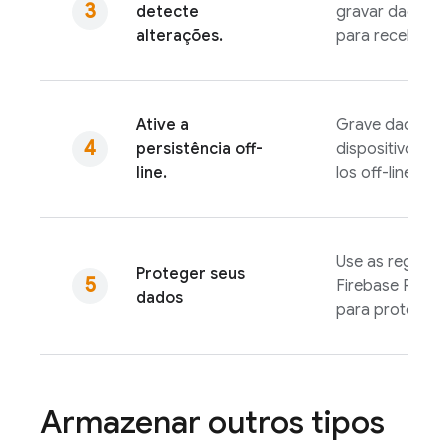
detecte
gravar dados o
alterações.
para receber a
Ative a
Grave dados no
persistência off-
dispositivo para
line.
los off-line.
Use as regras 
Proteger seus
Firebase Realt
dados
para proteger 
Armazenar outros tipos