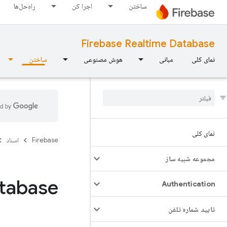
ساختن
اجرا کن
راه‌حل‌ها
Firebase Realtime Database
نمای کلی
مبانی
هوش مصنوعی
ساختن
نمای کلی
Firebase
اسناد
مجموعه شبیه ساز
atabase
Authentication
تایید شماره تلفن