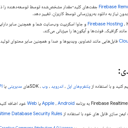
Firebase Rem
جفت‌های کلید-مقدار مشخص‌شده توسط توسعه‌دهنده را ذخیر
 بدون نیاز به دانلود به‌روزرسانی توسط کاربران، تغییر دهد.
Firebase Hosting
، HTML، CSS و جاوا اسکریپت وب‌سایت شما و همچنین سایر دا
انند گرافیک، فونت‌ها و آیکون‌ها را میزبانی می‌کند.
Clo
فایل‌هایی مانند تصاویر، ویدیوها و صدا و همچنین سایر محتوای تولید 
ی:
یم کنید و با استفاده از
پلتفرم‌های اپل
،
اندروید
،
وب
، SDKهای
مدیریتی
یا
PI
Firebase Realtim
به برنامه
Android
،
Apple
یا
Web
خود اضافه کنید
ایمن سازی فایل های خود با استفاده از
Security Rules
altime Database
ر شده باشد،‌محتوای این صفحه تحت مجوز
Creative Commons Attribution 4.0 License