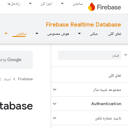
ساختن
اجرا کن
راه‌حل‌ها
Firebase Realtime Database
نمای کلی
مبانی
هوش مصنوعی
ساختن
نمای کلی
Firebase
اسناد
مجموعه شبیه ساز
atabase
Authentication
تایید شماره تلفن