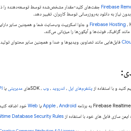
Firebase Rem
جفت‌های کلید-مقدار مشخص‌شده توسط توسعه‌دهنده را ذخیر
 بدون نیاز به دانلود به‌روزرسانی توسط کاربران، تغییر دهد.
Firebase Hosting
، HTML، CSS و جاوا اسکریپت وب‌سایت شما و همچنین سایر دا
انند گرافیک، فونت‌ها و آیکون‌ها را میزبانی می‌کند.
Clo
فایل‌هایی مانند تصاویر، ویدیوها و صدا و همچنین سایر محتوای تولید 
ی:
یم کنید و با استفاده از
پلتفرم‌های اپل
،
اندروید
،
وب
، SDKهای
مدیریتی
یا
PI
Firebase Realtim
به برنامه
Android
،
Apple
یا
Web
خود اضافه کنید
ایمن سازی فایل های خود با استفاده از
Security Rules
altime Database
ر شده باشد،‌محتوای این صفحه تحت مجوز
Creative Commons Attribution 4.0 License