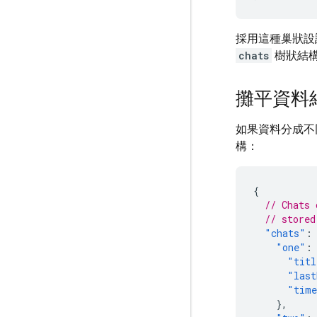
採用這種巢狀設
chats
樹狀結構
攤平資料
如果資料分成不
構：
{
// Chats 
// stored
"chats"
:
"one"
:
"titl
"last
"time
},