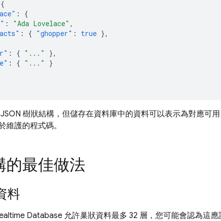
{
ace"
:
{
e"
:
"Ada Lovelace"
,
acts"
:
{
"ghopper"
:
true
},
r"
:
{
"..."
},
e"
:
{
"..."
}
JSON 樹狀結構，但儲存在資料庫中的資料可以表示為對應可用 
於維護的程式碼。
構的最佳做法
資料
ealtime Database
允許巢狀資料最多 32 層，您可能會認為這