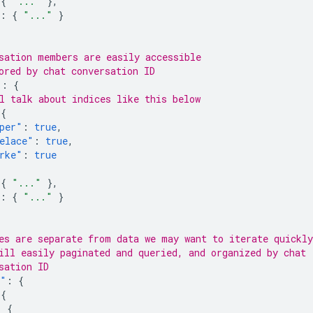
{
"..."
},
:
{
"..."
}
sation members are easily accessible
ored by chat conversation ID
"
:
{
l talk about indices like this below
{
per"
:
true
,
elace"
:
true
,
rke"
:
true
{
"..."
},
:
{
"..."
}
es are separate from data we may want to iterate quickly
ill easily paginated and queried, and organized by chat
sation ID
s"
:
{
{
:
{