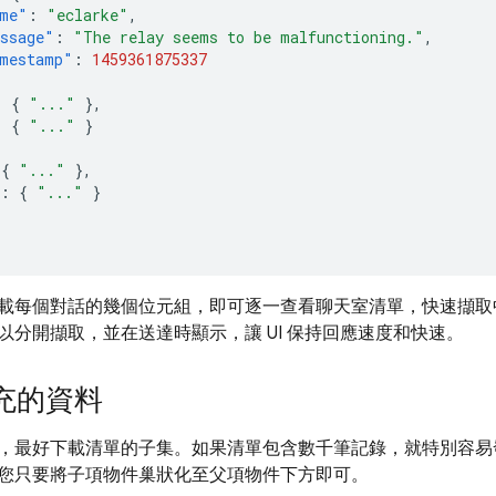
me"
:
"eclarke"
,
ssage"
:
"The relay seems to be malfunctioning."
,
mestamp"
:
1459361875337
:
{
"..."
},
:
{
"..."
}
{
"..."
},
:
{
"..."
}
載每個對話的幾個位元組，即可逐一查看聊天室清單，快速擷取中繼
以分開擷取，並在送達時顯示，讓 UI 保持回應速度和快速。
充的資料
，最好下載清單的子集。如果清單包含數千筆記錄，就特別容易
您只要將子項物件巢狀化至父項物件下方即可。