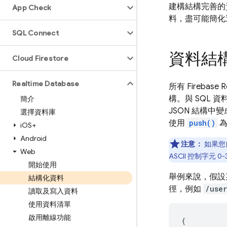
建構結構完善的
App Check
料，盡可能簡化
SQL Connect
資料結構
Cloud Firestore
Realtime Database
所有
Firebase R
構。與 SQL 
簡介
JSON 結構
選擇資料庫
使用
push()
為
i
OS+
Android
注意：
如果您
Web
ASCII 控制字元 0
開始使用
舉例來說，假設
結構化資料
徑，例如
/user
讀取及寫入資料
使用資料清單
啟用離線功能
{