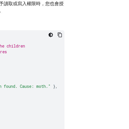
予讀取或寫入權限時，您也會授
。
he children
res
n found. Cause: moth."
},