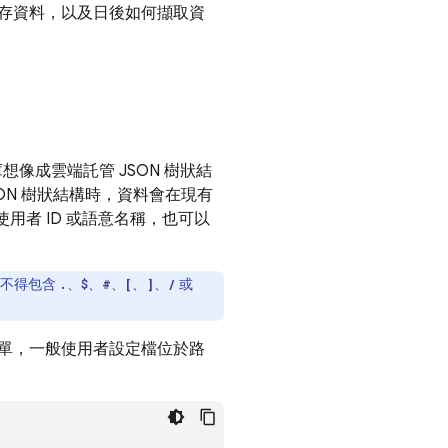
存資料，以及日後如何擷取資
想像成雲端託管 JSON 樹狀結
ON 樹狀結構時，資料會在現有
用者 ID 或語意名稱，也可以
且不得包含
、
、
、
、
、
或
.
$
#
[
]
/
單，一般使用者設定檔位於路
：