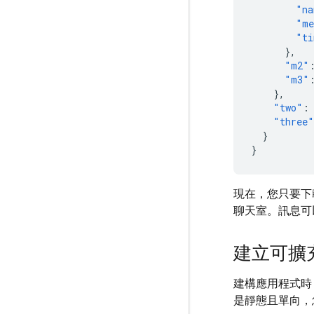
"na
"me
"ti
},
"m2"
"m3"
},
"two"
:
"three"
}
}
現在，您只要下
聊天室。訊息可
建立可擴
建構應用程式時
是靜態且單向，