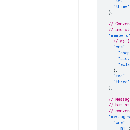
"two"
:
"three"
},
// Conver
// and st
"members
// we'l
"one"
:
"ghop
"alov
"ecla
},
"two"
:
"three"
},
// Messag
// but st
// conver
"message
"one"
:
"m1"