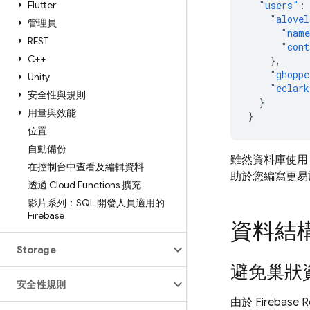
Flutter
"users"
:
"alovel
管理員
"nam
REST
"cont
C++
},
"ghoppe
Unity
"eclark
安全性與規則
}
用量與效能
}
位置
自動備份
雖然資料庫使用 
在控制台中查看及編輯資料
助於您編寫更易
透過 Cloud Functions 擴充
影片系列：SQL 開發人員適用的
Firebase
資料結
Storage
避免巢狀
安全性規則
由於
Firebase R