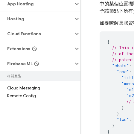
中的某個位置擷
App Hosting
予該節點下所有
Hosting
如要瞭解巢狀資
Cloud Functions
{
// This i
Extensions
// of the
// potent
Firebase ML
"chats"
:
"one"
:
相關產品
"titl
"mess
Cloud Messaging
"m
"m
Remote Config
// 
}
},
"two"
:
}
}