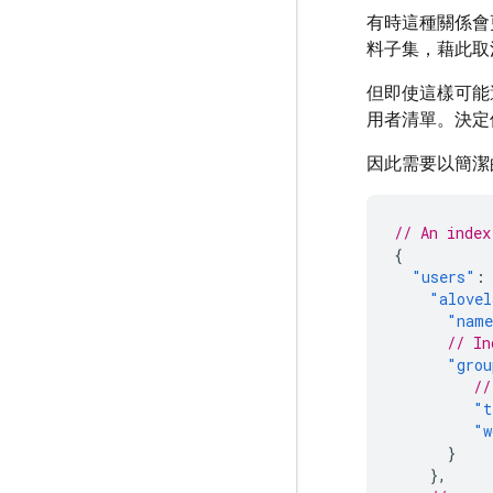
有時這種關係會
料子集，藉此取
但即使這樣可能
用者清單。決定
因此需要以簡潔
// An index
{
"users"
:
"alovel
"nam
// In
"grou
//
"t
"w
}
},