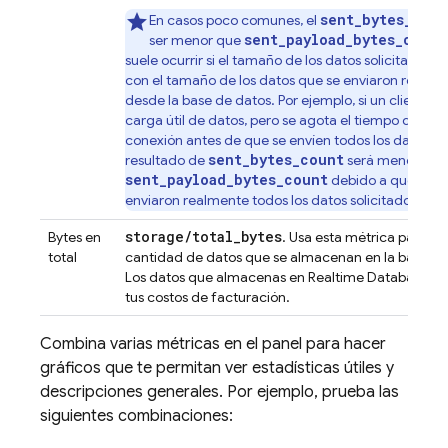
sent_bytes_coun
En casos poco comunes, el
sent_payload_bytes_count
ser menor que
suele ocurrir si el tamaño de los datos solicitados n
con el tamaño de los datos que se enviaron realme
desde la base de datos. Por ejemplo, si un cliente so
carga útil de datos, pero se agota el tiempo de esp
conexión antes de que se envíen todos los datos, el
sent_bytes_count
resultado de
será menor que
sent_payload_bytes_count
debido a que no s
enviaron realmente todos los datos solicitados.
storage/total_bytes
Bytes en
. Usa esta métrica para sup
total
cantidad de datos que se almacenan en la base de
Los datos que almacenas en
Realtime Database
se
tus costos de facturación.
Combina varias métricas en el panel para hacer
gráficos que te permitan ver estadísticas útiles y
descripciones generales. Por ejemplo, prueba las
siguientes combinaciones: