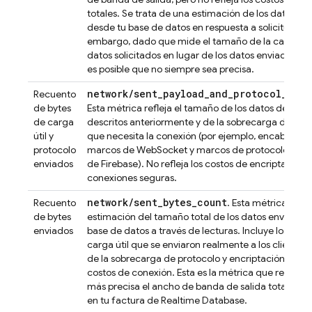
totales. Se trata de una estimación de los datos en
desde tu base de datos en respuesta a solicitudes. 
embargo, dado que mide el tamaño de la carga útil
datos solicitados en lugar de los datos enviados re
es posible que no siempre sea precisa.
network/sent_payload_and_protocol_byte
Recuento
de bytes
Esta métrica refleja el tamaño de los datos de la car
de carga
descritos anteriormente y de la sobrecarga del pro
útil y
que necesita la conexión (por ejemplo, encabezado
protocolo
marcos de WebSocket y marcos de protocolo en ti
enviados
de Firebase). No refleja los costos de encriptación 
conexiones seguras.
network
/
sent
_
bytes
_
count
Recuento
. Esta métrica es u
de bytes
estimación del tamaño total de los datos enviados 
enviados
base de datos a través de lecturas. Incluye los dato
carga útil que se enviaron realmente a los clientes
de la sobrecarga de protocolo y encriptación que 
costos de conexión. Esta es la métrica que refleja
más precisa el ancho de banda de salida total que
en tu factura de
Realtime Database
.