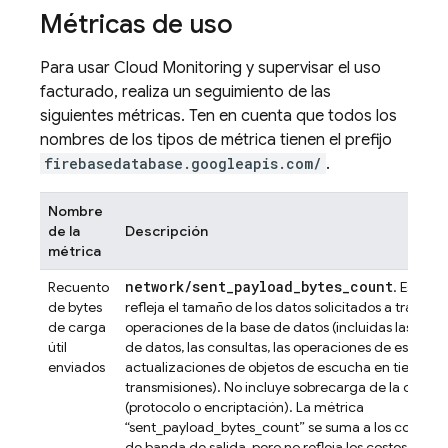
Métricas de uso
Para usar
Cloud Monitoring
y supervisar el uso
facturado, realiza un seguimiento de las
siguientes métricas. Ten en cuenta que todos los
nombres de los tipos de métrica tienen el prefijo
firebasedatabase.googleapis.com/
.
Nombre
de la
Descripción
métrica
network/sent_payload_bytes_count
Recuento
. Esta m
de bytes
refleja el tamaño de los datos solicitados a través d
de carga
operaciones de la base de datos (incluidas las obt
útil
de datos, las consultas, las operaciones de escritura
enviados
actualizaciones de objetos de escucha en tiempo re
transmisiones). No incluye sobrecarga de la conex
(protocolo o encriptación). La métrica
“sent_payload_bytes_count” se suma a los costos 
de banda de salida, pero no refleja los costos fact