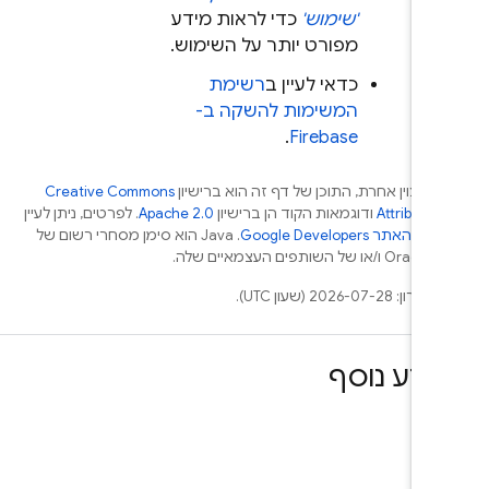
'שימוש'
כדי לראות מידע
מפורט יותר על השימוש.
כדאי לעיין ב
רשימת
המשימות להשקה ב-
.
Firebase
ם צוין אחרת, התוכן של דף זה הוא ברישיון
Creative Commons
Attributio
ודוגמאות הקוד הן ברישיון
Apache 2.0
. לפרטים, ניתן לעיין
ת האתר Google Developers‏
.‏ Java הוא סימן מסחרי רשום של
 העצמאיים שלה.
2026-07-28 (שעון UTC).
ידע נוסף
כים
ות
אות