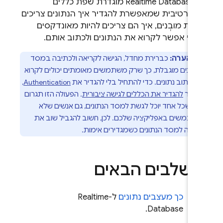
-
Realtime Database
מוגדרת שפת כללים
קלרטיבית שמאפשרת להגדיר איך הנתונים צריכים
היות מובְנים, איך הם צריכים להיות מאונדקסים
מתי אפשר לקרוא את הנתונים ולכתוב אותם.
הערה:
כברירת מחדל, הגישה לקריאה ולכתיבה במסד
נתונים מוגבלת, כך שרק משתמשים מאומתים יכולים לקרוא
ו לכתוב נתונים. כדי להתחיל בלי להגדיר את
Authentication
,
פשר
להגדיר את הכללים לגישה ציבורית
. הפעולה הזו תגרום
כך שכל אחד יוכל לגשת למסד הנתונים, גם אנשים שלא
שתמשים באפליקציה שלכם. לכן, חשוב להגביל שוב את
גישה למסד הנתונים כשמגדירים אימות.
שלבים הבאים
כך מעצבים נתונים
ל-
Realtime
.
Database