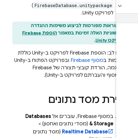
)
FirebaseDatabase.unitypackage
לפרויקט Unity.
הוראות מפורטות לביצוע משימות ההגדרה
ראשוניות האלה זמינות במאמר
הוספת Firebase
פרויקט Unity
.
שימו לב: הוספת Firebase לפרויקט ב-Unity כוללת
שימות ב
מסוף
Firebase
ובפרויקט הפתוח ב-Unity
(לדוגמה, הורדת קובצי תצורה של Firebase
המסוף והעברתם לפרויקט ב-Unity).
צירת מסד נתונים
במסוף
Firebase
, עוברים אל
Databases
& Storage
(מסדי נתונים ואחסון) >‏
Realtime Database
(מסד נתונים