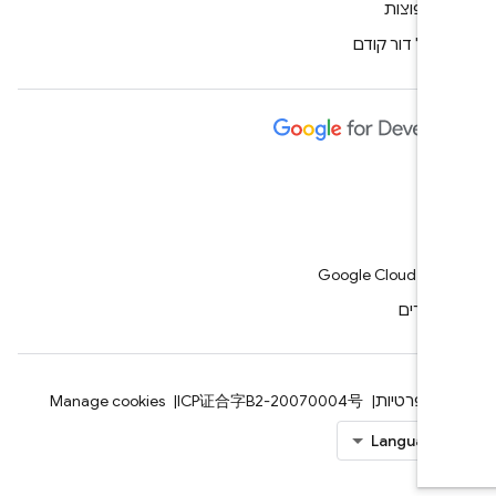
ת נפוצות
ד של דור קודם
And
Chr
Fire
Google Cloud Plat
מוצרים
ם
פרטיות
ICP证合字B2-20070004号
Manage cookies