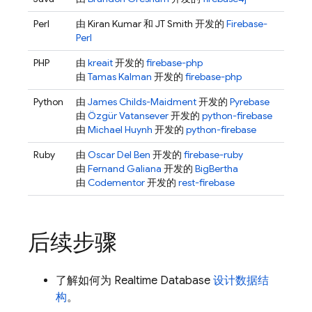
Perl
由 Kiran Kumar 和 JT Smith 开发的
Firebase-
Perl
PHP
由
kreait
开发的
firebase-php
由
Tamas Kalman
开发的
firebase-php
Python
由
James Childs-Maidment
开发的
Pyrebase
由
Özgür Vatansever
开发的
python-firebase
由
Michael Huynh
开发的
python-firebase
Ruby
由
Oscar Del Ben
开发的
firebase-ruby
由
Fernand Galiana
开发的
BigBertha
由
Codementor
开发的
rest-firebase
后续步骤
了解如何为
Realtime Database
设计数据结
构
。