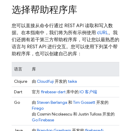
选择帮助程序库
您可以直接从命令行通过 REST API 读取和写入数
据。在本指南中，我们将为所有示例使用
cURL
。我
们还拥有若干第三方帮助程序库，可让您以最熟悉的
语言与 REST API 进行交互。您可以使用下列某个帮
助程序库，也可以创建自己的库：
语言
库
Clojure
由
Cloudfuji
开发的
taika
Dart
官方
firebase-dart
库中的
IO 客户端
Go
由
Steven Berlanga
和
Tim Gossett
开发的
Firego
由 Cosmin Nicolaescu 和 Justin Tulloss 开发的
Go Firebase
Java
由
Brandon Gresham
开发的
firebase4j