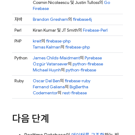
Cosmin Nicolaescu 및 Justin Tulloss의
Go
Firebase
자바
Brandon Gresham
의
firebase4j
Perl
Kiran Kumar 및 JT Smith의
Firebase-Perl
PHP
kreit
의
firebase-php
Tamas Kalman
의
firebase-php
Python
James Childs-Maidment
의
Pyrebase
Özgür Vatansever
의
python-firebase
Michael Huynh
의
python-firebase
Ruby
Oscar Del Ben
의
firebase-ruby
Fernand Galiana
의
BigBertha
Codementor
의
rest-firebase
다음 단계