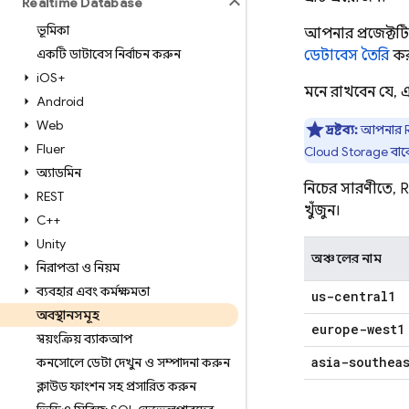
Realtime Database
ভূমিকা
আপনার প্রজেক্টটি
একটি ডাটাবেস নির্বাচন করুন
ডেটাবেস তৈরি
কর
i
OS+
মনে রাখবেন যে, 
Android
Web
দ্রষ্টব্য:
আপনার
Flutter
Cloud Storage
বাকে
অ্যাডমিন
নিচের সারণীতে,
R
REST
খুঁজুন।
C++
Unity
অঞ্চলের নাম
নিরাপত্তা ও নিয়ম
ব্যবহার এবং কর্মক্ষমতা
us-central1
অবস্থানসমূহ
europe-west1
স্বয়ংক্রিয় ব্যাকআপ
asia-southea
কনসোলে ডেটা দেখুন ও সম্পাদনা করুন
ক্লাউড ফাংশন সহ প্রসারিত করুন