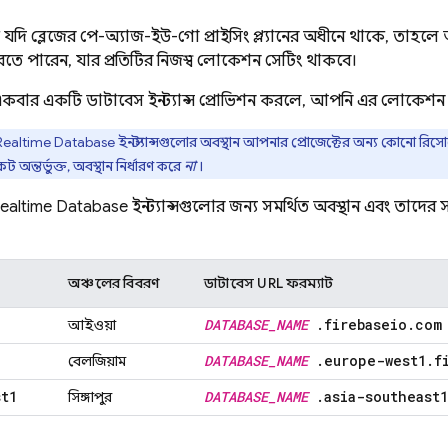
 যদি ব্লেজের পে-অ্যাজ-ইউ-গো প্রাইসিং প্ল্যানের অধীনে থাকে, তাহল
তে পারেন, যার প্রতিটির নিজস্ব লোকেশন সেটিং থাকবে।
একবার একটি ডাটাবেস ইনস্ট্যান্স প্রোভিশন করলে, আপনি এর লোকেশন 
Realtime Database
ইনস্ট্যান্সগুলোর অবস্থান আপনার প্রোজেক্টের অন্য কোনো রিসোর্
ট অন্তর্ভুক্ত, অবস্থান নির্ধারণ করে
না
।
ealtime Database
ইনস্ট্যান্সগুলোর জন্য সমর্থিত অবস্থান এবং তাদ
অঞ্চলের বিবরণ
ডাটাবেস URL ফরম্যাট
DATABASE
_
NAME
.
firebaseio
.
com
আইওয়া
DATABASE
_
NAME
.
europe-west1
.
f
বেলজিয়াম
st1
DATABASE
_
NAME
.
asia-southeast1
সিঙ্গাপুর