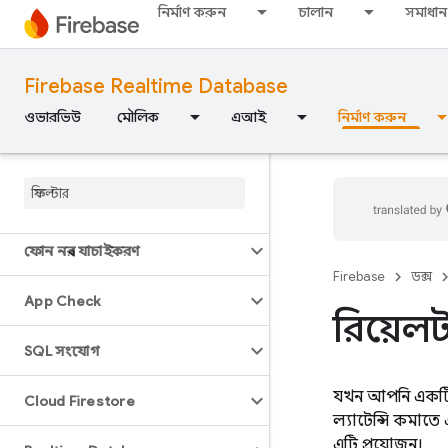
নির্মাণ করুন
চালান
সমাধান
Firebase Realtime Database
ওভারভিউ
ওভারভিউ
মৌলিক
এআই
নির্মাণ করুন
এমুলেটর স্যুট
Authentication
ফোন নম্বর যাচাইকরণ
Firebase
ডক্স
App Check
রিয়েলট
SQL সংযোগ
যখন আপনি একট
Cloud Firestore
ল্যাটেন্সি কমাত
এটি প্রয়োজন।