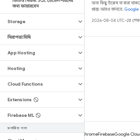
ভিডিও সিরিজ: SQL ডেভেলপারদের
অন্য কিছু উল্লেখ না করা থাকলে,
জন্য ফায়ারবেস
প্রাপ্ত। আরও জানতে,
Google 
2026-08-04 UTC-তে শেষব
Storage
নিরাপত্তা বিধি
শিখুন
App Hosting
নির্দেশিকা
Hosting
রেফারেন্স
নমুনা
Cloud Functions
লাইব্রেরি
GitHub
Extensions
Firebase ML
সম্পর্কিত পণ্য
Android
Chrome
Firebase
Google Clou