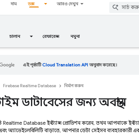
দাম
ডক্স
আরও দেখুন
চালান
রেফারেন্স
নমুনা
এই পৃষ্ঠাটি
Cloud Translation API
অনুবাদ করেছে।
Firebase Realtime Database
নির্মাণ করুন
াইম ডাটাবেসের জন্য অবস্থান
ি
Realtime Database
ইনস্ট্যান্স প্রোভিশন করেন, তখন আপনাকে ইনস্ট্
ে এবং অ্যাভেইলেবিলিটি বাড়াতে, আপনার ডেটা সেইসব ব্যবহারকারী এব