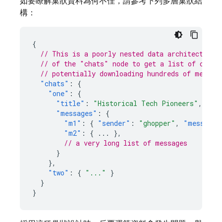
如要瞭解巢狀資料為何不佳，請參考下列多層巢狀結
構：
{
// This is a poorly nested data architecture,
// of the "chats" node to get a list of conve
// potentially downloading hundreds of megaby
"chats"
:
{
"one"
:
{
"title"
:
"Historical Tech Pioneers"
,
"messages"
:
{
"m1"
:
{
"sender"
:
"ghopper"
,
"message"
"m2"
:
{
...
},
// a very long list of messages
}
},
"two"
:
{
"..."
}
}
}