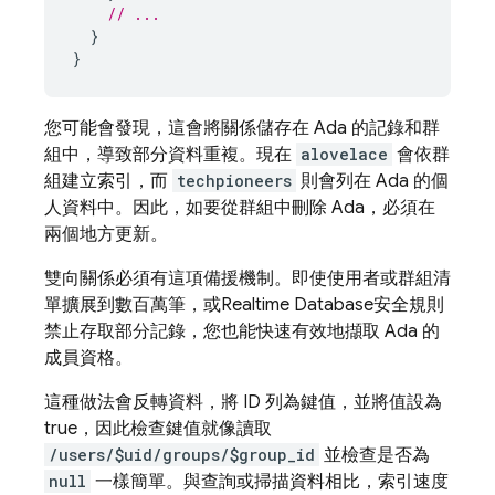
// ...
}
}
您可能會發現，這會將關係儲存在 Ada 的記錄和群
組中，導致部分資料重複。現在
alovelace
會依群
組建立索引，而
techpioneers
則會列在 Ada 的個
人資料中。因此，如要從群組中刪除 Ada，必須在
兩個地方更新。
雙向關係必須有這項備援機制。即使使用者或群組清
單擴展到數百萬筆，或
Realtime Database
安全規則
禁止存取部分記錄，您也能快速有效地擷取 Ada 的
成員資格。
這種做法會反轉資料，將 ID 列為鍵值，並將值設為
true，因此檢查鍵值就像讀取
/users/$uid/groups/$group_id
並檢查是否為
null
一樣簡單。與查詢或掃描資料相比，索引速度