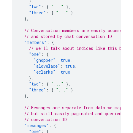
},
"two"
:
{
"..."
},
"three"
:
{
"..."
}
},
// Conversation members are easily accessible
// and stored by chat conversation ID
"members"
:
{
// we'll talk about indices like this below
"one"
:
{
"ghopper"
:
true
,
"alovelace"
:
true
,
"eclarke"
:
true
},
"two"
:
{
"..."
},
"three"
:
{
"..."
}
},
// Messages are separate from data we may wan
// but still easily paginated and queried, an
// conversation ID
"messages"
:
{
"one"
:
{