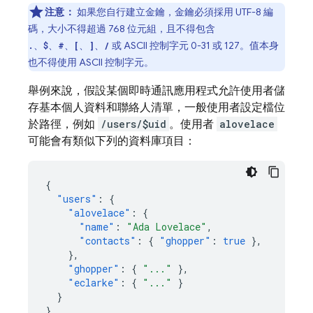
注意：
如果您自行建立金鑰，金鑰必須採用 UTF-8 編
碼，大小不得超過 768 位元組，且不得包含
、
、
、
、
、
或 ASCII 控制字元 0-31 或 127。值本身
.
$
#
[
]
/
也不得使用 ASCII 控制字元。
舉例來說，假設某個即時通訊應用程式允許使用者儲
存基本個人資料和聯絡人清單，一般使用者設定檔位
於路徑，例如
/users/$uid
。使用者
alovelace
可能會有類似下列的資料庫項目：
{
"users"
:
{
"alovelace"
:
{
"name"
:
"Ada Lovelace"
,
"contacts"
:
{
"ghopper"
:
true
},
},
"ghopper"
:
{
"..."
},
"eclarke"
:
{
"..."
}
}
}