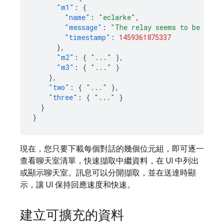
"m1"
:
{
"name"
:
"eclarke"
,
"message"
:
"The relay seems to be malf
"timestamp"
:
1459361875337
},
"m2"
:
{
"..."
},
"m3"
:
{
"..."
}
},
"two"
:
{
"..."
},
"three"
:
{
"..."
}
}
}
現在，您只要下載每個對話的幾個位元組，即可逐一
查看聊天室清單，快速擷取中繼資料，在 UI 中列出
或顯示聊天室。訊息可以分開擷取，並在送達時顯
示，讓 UI 保持回應速度和快速。
建立可擴充的資料