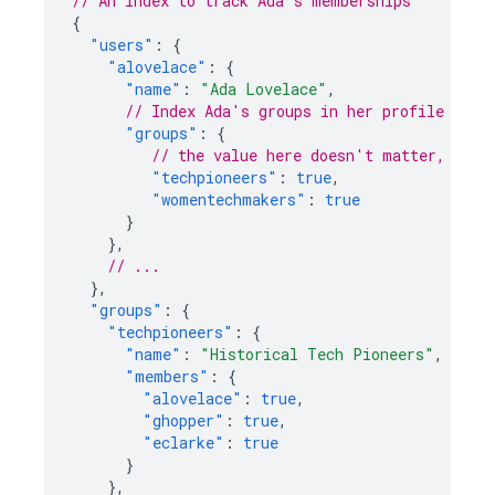
// An index to track Ada's memberships
{
"users"
:
{
"alovelace"
:
{
"name"
:
"Ada Lovelace"
,
// Index Ada's groups in her profile
"groups"
:
{
// the value here doesn't matter, just
"techpioneers"
:
true
,
"womentechmakers"
:
true
}
},
// ...
},
"groups"
:
{
"techpioneers"
:
{
"name"
:
"Historical Tech Pioneers"
,
"members"
:
{
"alovelace"
:
true
,
"ghopper"
:
true
,
"eclarke"
:
true
}
},