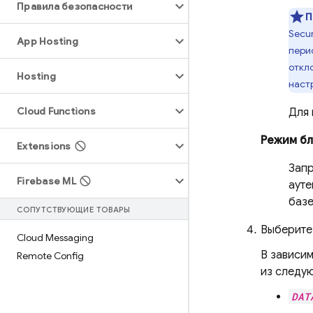
Правила безопасности
П
Secur
App Hosting
пери
откл
Hosting
наст
Cloud Functions
Для 
Режим бл
Extensions
Запр
Firebase ML
ауте
базе
СОПУТСТВУЮЩИЕ ТОВАРЫ
Выберите
Cloud Messaging
В зависи
Remote Config
из следу
DAT