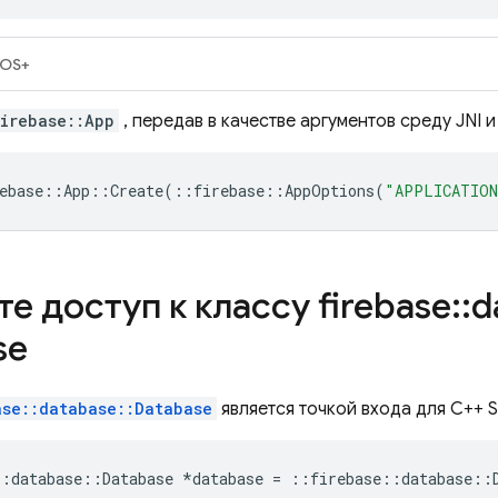
iOS+
irebase::App
, передав в качестве аргументов среду JNI 
ebase
::
App
::
Create
(
::
firebase
::
AppOptions
(
"APPLICATION
е доступ к классу firebase
::
d
se
ase::database::Database
является точкой входа для C++
::
database
::
Database
*
database
=
::
firebase
::
database
::