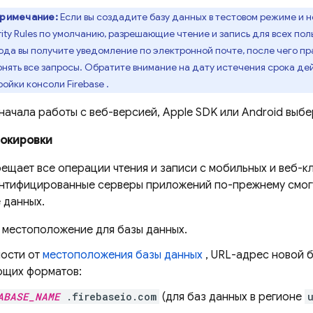
римечание:
Если вы создадите базу данных в тестовом режиме и н
ity Rules
по умолчанию, разрешающие чтение и запись для всех поль
ода вы получите уведомление по электронной почте, после чего пр
онять все запросы. Обратите внимание на дату истечения срока дей
ройки консоли
Firebase
.
начала работы с веб-версией, Apple SDK или Android выбе
окировки
ещает все операции чтения и записи с мобильных и веб-к
нтифицированные серверы приложений по-прежнему смогу
 данных.
 местоположение для базы данных.
мости от
местоположения базы данных
, URL-адрес новой б
ющих форматов:
ABASE_NAME
.firebaseio.com
(для баз данных в регионе