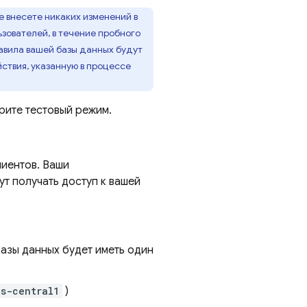
е внесете никаких изменений в
зователей, в течение пробного
авила вашей базы данных будут
ствия, указанную в процессе
рите тестовый режим.
лиентов. Ваши
т получать доступ к вашей
азы данных будет иметь один
us-central1
)