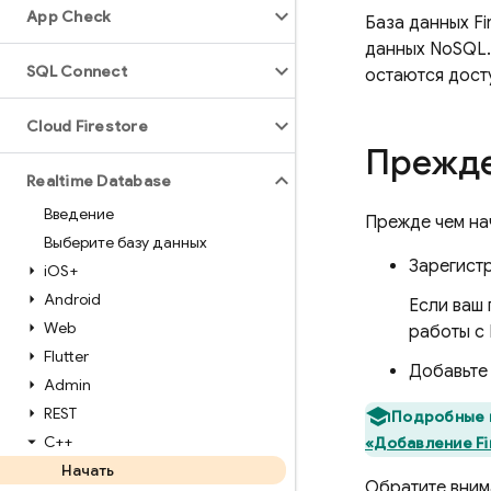
App Check
База данных Fi
данных NoSQL.
SQL Connect
остаются дост
Cloud Firestore
Прежде
Realtime Database
Введение
Прежде чем на
Выберите базу данных
Зарегистр
i
OS+
Android
Если ваш 
Web
работы с 
Flutter
Добавьт
Admin
REST
Подробные и
C++
«Добавление Fi
Начать
Обратите внима