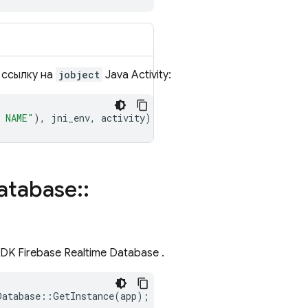
и ссылку на
jobject
Java Activity:
 NAME"
),
jni_env
,
activity
);
atabase
::
 SDK
Firebase Realtime Database
.
Database
::
GetInstance
(
app
);