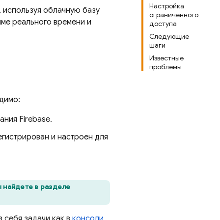
Настройка
, используя облачную базу
ограниченного
ме реального времени и
доступа
Следующие
шаги
Известные
проблемы
димо:
ания Firebase.
регистрирован и настроен для
ы найдете в разделе
в себя задачи как в
консоли