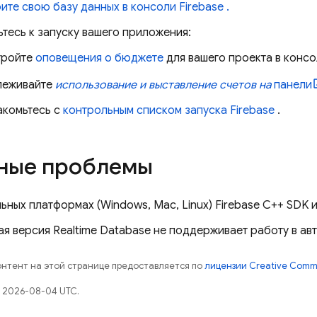
ите свою базу данных в консоли
Firebase
.
тесь к запуску вашего приложения:
тройте
оповещения о бюджете
для вашего проекта в конс
леживайте
использование и выставление счетов на
панели
акомьтесь с
контрольным списком запуска Firebase
.
ные проблемы
ьных платформах (Windows, Mac, Linux)
Firebase
C++
SDK и
ая версия
Realtime Database
не поддерживает работу в ав
контент на этой странице предоставляется по
лицензии Creative Commo
 2026-08-04 UTC.