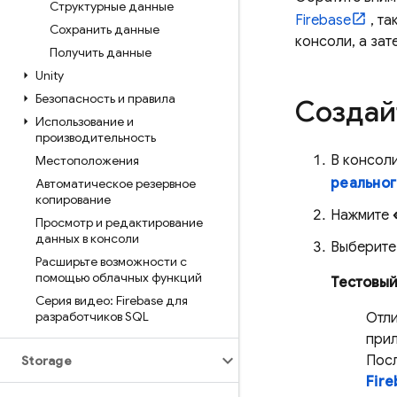
Структурные данные
Firebase
, та
Сохранить данные
консоли, а зат
Получить данные
Unity
Безопасность и правила
Создай
Использование и
производительность
В консол
Местоположения
реальног
Автоматическое резервное
копирование
Нажмите
Просмотр и редактирование
данных в консоли
Выберите
Расширьте возможности с
помощью облачных функций
Тестовы
Серия видео: Firebase для
разработчиков SQL
Отли
прил
Пос
Storage
Fire