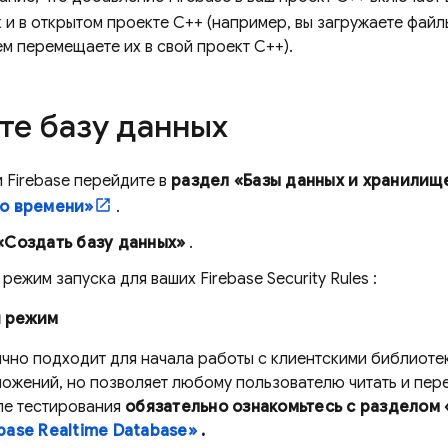
к и в открытом проекте C++ (например, вы загружаете файл
ем перемещаете их в свой проект C++).
те базу данных
и
Firebase
перейдите в
раздел «Базы данных и хранилищ
о времени»
.
«Создать базу данных»
.
 режим запуска для ваших
Firebase Security Rules
:
й режим
чно подходит для начала работы с клиентскими библиоте
ожений, но позволяет любому пользователю читать и пер
ле тестирования
обязательно ознакомьтесь с разделом
base Realtime Database»
.