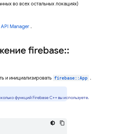
анных во всех остальных локациях)
 API Manager
.
ение firebase
::
ть и инициализировать
firebase::App
.
сколько функций Firebase C++ вы используете.