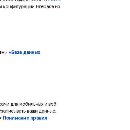
ы конфигурации Firebase из
е»
>
«База данных
ками для мобильных и веб-
езаписывать ваши данные.
 «
Понимание правил