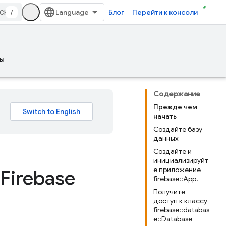
/
Блог
Перейти к консоли
ы
Содержание
Прежде чем
начать
Создайте базу
данных
Создайте и
инициализируйт
е приложение
Firebase
firebase::App.
Получите
доступ к классу
firebase::databas
e::Database