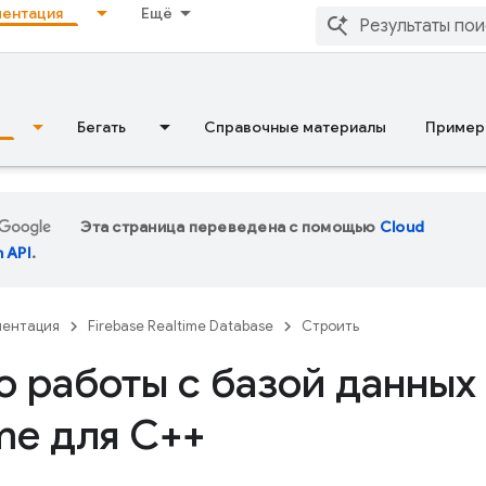
ентация
Ещё
Бегать
Справочные материалы
Пример
Эта страница переведена с помощью
Cloud
n API
.
ментация
Firebase Realtime Database
Строить
о работы с базой данных 
me для C++