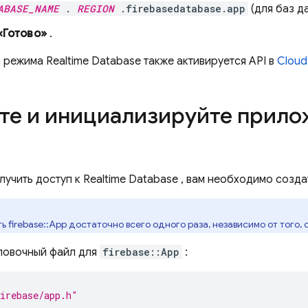
ABASE_NAME
.
REGION
.firebasedatabase.app
(для баз д
«Готово»
.
и режима
Realtime Database
также активируется API в
Cloud
те и инициализируйте прилож
лучить доступ к
Realtime Database
, вам необходимо созда
 firebase::App достаточно всего одного раза, независимо от того, 
ловочный файл для
firebase::App
:
irebase/app.h"