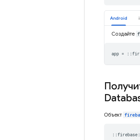
Android
Создайте
f
app
=
::
fir
Получит
Databa
Объект
fireb
::
firebase