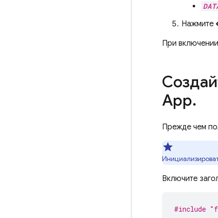
DAT
Нажмите
При включени
Создай
App
.
Прежде чем по
Инициализировать
Включите заго
#include
"f