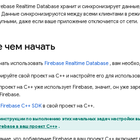
rebase Realtime Database хранит и синхронизирует данные
 Данные синхронизируются между всеми клиентами в режи
упными, даже если ваше приложение отключается от сети.
 чем начать
чать использовать
Firebase Realtime Database
, вам необхо
ируйте свой проект на C++ и настройте его для использов
проект на C++ уже использует Firebase, значит, он уже за
Firebase.
е
Firebase
C++
SDK
в свой проект на C++.
нструкции по выполнению этих начальных задач настройки в
rebase в ваш проект C++»
.
ние, что добавление Firebase в ваш проект C++ включает 