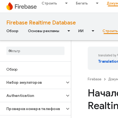
Строить
Бегать
Докум
Firebase Realtime Database
Обзор
Основы рекламы
ИИ
Строить
Translatio
Обзор
Firebase
Доку
Набор эмуляторов
Начал
Authentication
Realti
Проверка номера телефона