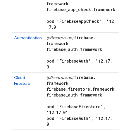
framework
firebase
_
app
_
check
.
framework
pod 'Firebase
App
Check'
,
'12
.
17
.
0'
firebase
.
Authentication
(обязательно)
framework
firebase
_
auth
.
framework
pod 'Firebase
Auth'
,
'12
.
17
.
0'
firebase
.
Cloud
(обязательно)
framework
Firestore
firebase
_
firestore
.
framework
firebase
_
auth
.
framework
pod 'Firebase
Firestore'
,
'12
.
17
.
0'
pod 'Firebase
Auth'
,
'12
.
17
.
0'