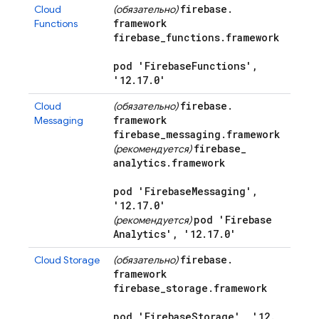
firebase
.
Cloud
(обязательно)
framework
Functions
firebase
_
functions
.
framework
pod 'Firebase
Functions'
,
'12
.
17
.
0'
firebase
.
Cloud
(обязательно)
framework
Messaging
firebase
_
messaging
.
framework
firebase
_
(рекомендуется)
analytics
.
framework
pod 'Firebase
Messaging'
,
'12
.
17
.
0'
pod 'Firebase
(рекомендуется)
Analytics'
,
'12
.
17
.
0'
firebase
.
Cloud Storage
(обязательно)
framework
firebase
_
storage
.
framework
pod 'Firebase
Storage'
,
'12
.