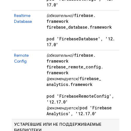
17
.
0'
firebase
.
Realtime
(обязательно)
framework
Database
firebase
_
database
.
framework
pod 'Firebase
Database'
,
'12
.
17
.
0'
firebase
.
Remote
(обязательно)
framework
Config
firebase
_
remote
_
config
.
framework
firebase
_
(рекомендуется)
analytics
.
framework
pod 'Firebase
Remote
Config'
,
'12
.
17
.
0'
pod 'Firebase
(рекомендуется)
Analytics'
,
'12
.
17
.
0'
УСТАРЕВШИЕ ИЛИ НЕ ПОДДЕРЖИВАЕМЫЕ
БИБЛИОТЕКИ