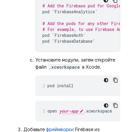
# Add the Firebase pod for 
Google Ana
pod
'
FirebaseAnalytics
'
# Add the pods for any other Firebase
# For example, to use 
Firebase Authen
pod
'
FirebaseAuth
'
pod
'
FirebaseDatabase
'
Установите модули, затем откройте
файл
.xcworkspace
в Xcode.
pod install
open 
your-app
.xcworkspace
Добавьте
фреймворки
Firebase из