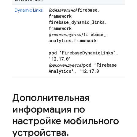
firebase
.
Dynamic Links
(обязательно)
framework
firebase
_
dynamic
_
links
.
framework
firebase
_
(рекомендуется)
analytics
.
framework
pod 'Firebase
Dynamic
Links'
,
'12
.
17
.
0'
pod 'Firebase
(рекомендуется)
Analytics'
,
'12
.
17
.
0'
Дополнительная
информация по
настройке мобильного
устройства
.