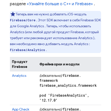
разделе
«Узнайте больше о C++ и Firebase»
.
Теперь вам не нужно добавлять iOS-модуль
. Этот SDK включает в себя Firebase SDK
Firebase/Core
для
Google Analytics
. Теперь, чтобы использовать
Analytics
(или любой другой продукт Firebase, который
требует или рекомендует использование
Analytics
),
вам необходимо явно добавить модуль
Analytics
:
.
Firebase/Analytics
Продукт
Фреймворки и модули
Firebase
firebase
.
Analytics
(обязательно)
framework
firebase
_
analytics
.
framework
pod 'Firebase
Analytics'
,
'12
.
17
.
0'
firebase
.
App Check
(обязательно)