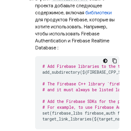
проекта добавьте следующее
содержимое, включая
библиотеки
для продуктов Firebase, которые вы
хотите использовать. Например,
чтобы использовать
Firebase
Authentication
и
Firebase Realtime
Database
:
# Add Firebase libraries to the targe
add_subdirectory
(
$
{
FIREBASE_CPP_SDK_D
# The Firebase C++ library `firebase_
# and it must always be listed last.
# Add the Firebase SDKs for the produ
# For example, to use 
Firebase Authen
set
(
firebase_libs
firebase_auth
fireb
target_link_libraries
(
$
{
target_name
}