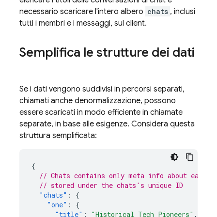
elencare i titoli delle conversazioni di chat è
necessario scaricare l'intero albero
chats
, inclusi
tutti i membri e i messaggi, sul client.
Semplifica le strutture dei dati
Se i dati vengono suddivisi in percorsi separati,
chiamati anche denormalizzazione, possono
essere scaricati in modo efficiente in chiamate
separate, in base alle esigenze. Considera questa
struttura semplificata:
{
// Chats contains only meta info about each c
// stored under the chats's unique ID
"chats"
:
{
"one"
:
{
"title"
:
"Historical Tech Pioneers"
,