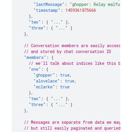
"lastMessage"
:
"ghopper: Relay malfunctio
"timestamp"
:
1459361875666
},
"two"
:
{
"..."
},
"three"
:
{
"..."
}
},
// Conversation members are easily accessible
// and stored by chat conversation ID
"members"
:
{
// we'll talk about indices like this below
"one"
:
{
"ghopper"
:
true
,
"alovelace"
:
true
,
"eclarke"
:
true
},
"two"
:
{
"..."
},
"three"
:
{
"..."
}
},
// Messages are separate from data we may wan
// but still easily paginated and queried, an