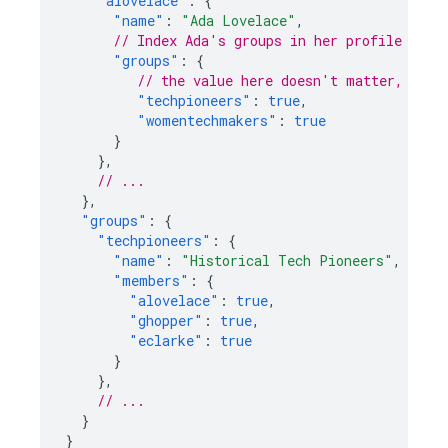
"alovelace"
:
{
"name"
:
"Ada Lovelace"
,
// Index Ada's groups in her profile
"groups"
:
{
// the value here doesn't matter, just
"techpioneers"
:
true
,
"womentechmakers"
:
true
}
},
// ...
},
"groups"
:
{
"techpioneers"
:
{
"name"
:
"Historical Tech Pioneers"
,
"members"
:
{
"alovelace"
:
true
,
"ghopper"
:
true
,
"eclarke"
:
true
}
},
// ...
}
}