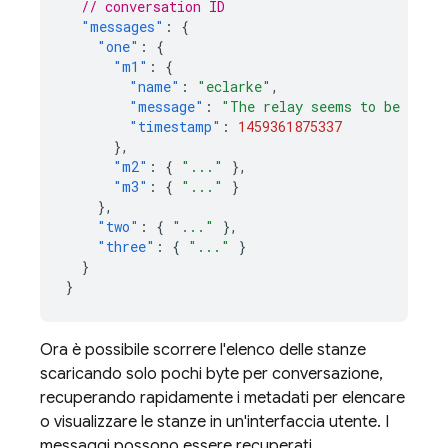
// conversation ID
"messages"
:
{
"one"
:
{
"m1"
:
{
"name"
:
"eclarke"
,
"message"
:
"The relay seems to be malf
"timestamp"
:
1459361875337
},
"m2"
:
{
"..."
},
"m3"
:
{
"..."
}
},
"two"
:
{
"..."
},
"three"
:
{
"..."
}
}
}
Ora è possibile scorrere l'elenco delle stanze
scaricando solo pochi byte per conversazione,
recuperando rapidamente i metadati per elencare
o visualizzare le stanze in un'interfaccia utente. I
messaggi possono essere recuperati