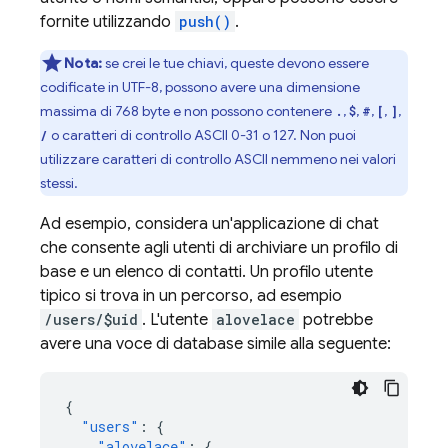
fornite utilizzando
push()
.
Nota:
se crei le tue chiavi, queste devono essere
codificate in UTF-8, possono avere una dimensione
massima di 768 byte e non possono contenere
,
,
,
,
,
.
$
#
[
]
o caratteri di controllo ASCII 0-31 o 127. Non puoi
/
utilizzare caratteri di controllo ASCII nemmeno nei valori
stessi.
Ad esempio, considera un'applicazione di chat
che consente agli utenti di archiviare un profilo di
base e un elenco di contatti. Un profilo utente
tipico si trova in un percorso, ad esempio
/users/$uid
. L'utente
alovelace
potrebbe
avere una voce di database simile alla seguente:
{
"users"
:
{
"alovelace"
:
{