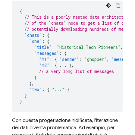
{
// This is a poorly nested data architecture,
// of the "chats" node to get a list of conve
// potentially downloading hundreds of megaby
"chats"
:
{
"one"
:
{
"title"
:
"Historical Tech Pioneers"
,
"messages"
:
{
"m1"
:
{
"sender"
:
"ghopper"
,
"message"
"m2"
:
{
...
},
// a very long list of messages
}
},
"two"
:
{
"..."
}
}
}
Con questa progettazione nidificata, l'iterazione
dei dati diventa problematica. Ad esempio, per