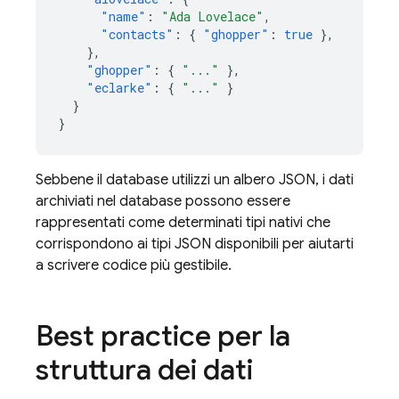
"name"
:
"Ada Lovelace"
,
"contacts"
:
{
"ghopper"
:
true
},
},
"ghopper"
:
{
"..."
},
"eclarke"
:
{
"..."
}
}
}
Sebbene il database utilizzi un albero JSON, i dati
archiviati nel database possono essere
rappresentati come determinati tipi nativi che
corrispondono ai tipi JSON disponibili per aiutarti
a scrivere codice più gestibile.
Best practice per la
struttura dei dati