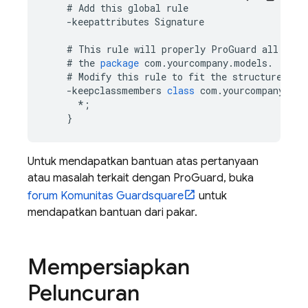
#
Add
this
global
rule
-
keepattributes
Signature
#
This
rule
will
properly
ProGuard
all
the
#
the
package
com
.
yourcompany
.
models
.
#
Modify
this
rule
to
fit
the
structure
of
-
keepclassmembers
class
com
.
yourcompany
.
mod
*
;
}
Untuk mendapatkan bantuan atas pertanyaan
atau masalah terkait dengan ProGuard, buka
forum Komunitas Guardsquare
untuk
mendapatkan bantuan dari pakar.
Mempersiapkan
Peluncuran