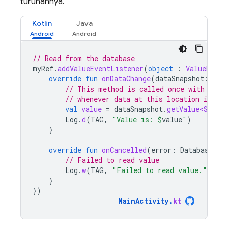
turunannya.
Kotlin
Java
// Read from the database
myRef
.
addValueEventListener
(
object
:
ValueEvent
override
fun
onDataChange
(
dataSnapshot
:
Dat
// This method is called once with the 
// whenever data at this location is upd
val
value
=
dataSnapshot
.
getValue<String
Log
.
d
(
TAG
,
"Value is: 
$
value
"
)
}
override
fun
onCancelled
(
error
:
DatabaseErr
// Failed to read value
Log
.
w
(
TAG
,
"Failed to read value."
,
err
}
})
MainActivity
.
kt