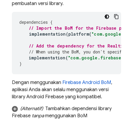
pembuatan versi library.
dependencies
{
// Import the 
BoM
 for the Firebase platf
implementation
(
platform
(
"com.google.fir
// Add the dependency for the 
Realtime 
// When using the 
BoM
, you don't specify ve
implementation
(
"com.google.firebase:fir
}
Dengan menggunakan
Firebase Android BoM
,
aplikasi Anda akan selalu menggunakan versi
library Android Firebase yang kompatibel.
(Alternatif)
Tambahkan dependensi library
Firebase
tanpa
menggunakan
BoM