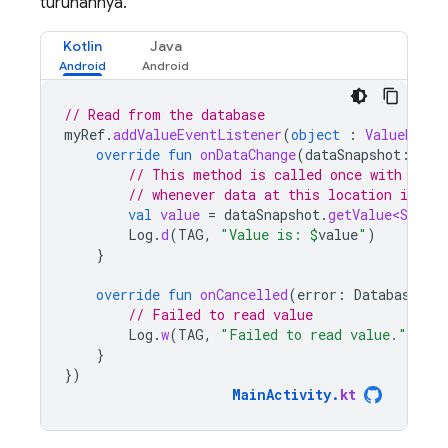
turunannya.
Kotlin
Java
// Read from the database
myRef
.
addValueEventListener
(
object
:
ValueEvent
override
fun
onDataChange
(
dataSnapshot
:
Dat
// This method is called once with the 
// whenever data at this location is upd
val
value
=
dataSnapshot
.
getValue<String
Log
.
d
(
TAG
,
"Value is: 
$
value
"
)
}
override
fun
onCancelled
(
error
:
DatabaseErr
// Failed to read value
Log
.
w
(
TAG
,
"Failed to read value."
,
err
}
})
MainActivity
.
kt