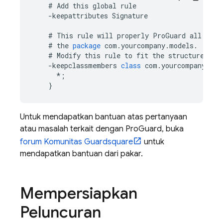
#
Add
this
global
rule
-
keepattributes
Signature
#
This
rule
will
properly
ProGuard
all
the
#
the
package
com
.
yourcompany
.
models
.
#
Modify
this
rule
to
fit
the
structure
of
-
keepclassmembers
class
com
.
yourcompany
.
mod
*
;
}
Untuk mendapatkan bantuan atas pertanyaan
atau masalah terkait dengan ProGuard, buka
forum Komunitas Guardsquare
untuk
mendapatkan bantuan dari pakar.
Mempersiapkan
Peluncuran