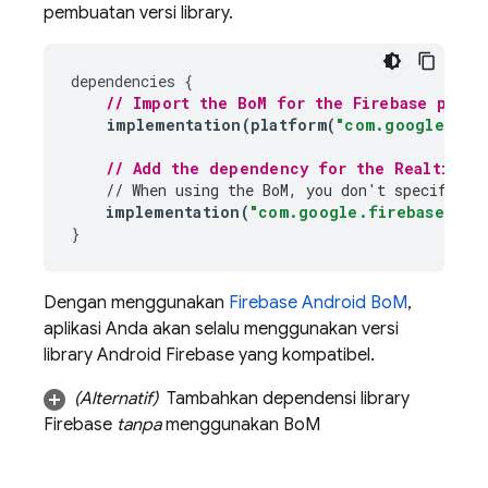
pembuatan versi library.
dependencies
{
// Import the 
BoM
 for the Firebase platf
implementation
(
platform
(
"com.google.fir
// Add the dependency for the 
Realtime 
// When using the 
BoM
, you don't specify ve
implementation
(
"com.google.firebase:fir
}
Dengan menggunakan
Firebase Android BoM
,
aplikasi Anda akan selalu menggunakan versi
library Android Firebase yang kompatibel.
(Alternatif)
Tambahkan dependensi library
Firebase
tanpa
menggunakan
BoM