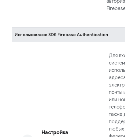
авторизации
FirebaseUI
.
Использование SDK
Firebase Authentication
Для входа в
систему с
использова
адреса
электронно
почты и пар
или номера
телефона, а
также для
поддержки
любых
Настройка
федеративн