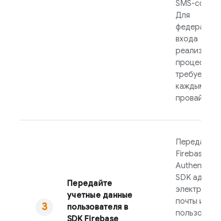
SMS-сообщ
Для
федеративн
входа
реализуйте
процесс,
требуемый
каждым
провайдеро
Передайте 
Firebase
Authenticat
SDK адрес
Передайте
электронно
учетные данные
почты и пар
пользователя в
пользовате
SDK
Firebase