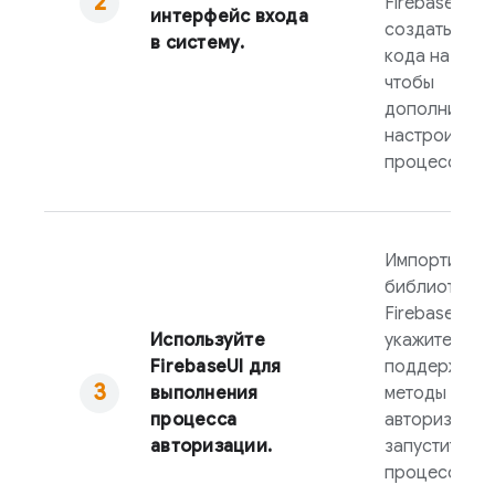
FirebaseUI
, 
интерфейс входа
создать фор
в систему.
кода на GitH
чтобы
дополнитель
настроить
процесс вхо
Импортируйт
библиотеку
FirebaseUI
,
Используйте
укажите
FirebaseUI
для
поддержива
выполнения
методы
процесса
авторизации
авторизации.
запустите
процесс