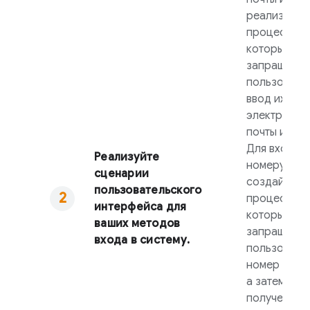
реализуйте
процесс,
который
запрашивае
пользовате
ввод их ад
электронно
почты и пар
Для входа 
Реализуйте
номеру тел
сценарии
создайте
пользовательского
процесс,
интерфейса для
который
ваших методов
запрашивае
входа в систему.
пользовате
номер теле
а затем код
полученног