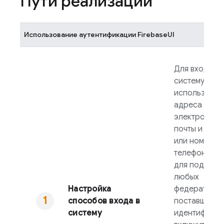
Пути реализации
Использование аутентификации
FirebaseUI
Для входа в
систему с
использован
адреса
электронной
почты и паро
или номера
телефона, а 
для поддерж
любых
Настройка
федеративны
способов входа в
поставщиков
систему
идентификац