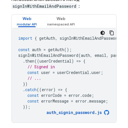
signInWithEmailAndPassword
:
Web
Web
import
{
getAuth
,
signInWithEmailAndPassword
}
const
auth
=
getAuth
();
signInWithEmailAndPassword
(
auth
,
email
,
passwor
.
then
((
userCredential
)
=
>
{
// Signed in 
const
user
=
userCredential
.
user
;
// ...
})
.
catch
((
error
)
=
>
{
const
errorCode
=
error
.
code
;
const
errorMessage
=
error
.
message
;
});
auth_signin_password
.
js