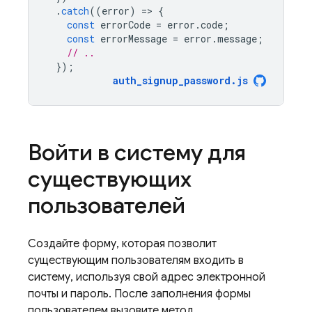
.
catch
((
error
)
=
>
{
const
errorCode
=
error
.
code
;
const
errorMessage
=
error
.
message
;
// ..
});
auth_signup_password
.
js
Войти в систему для
существующих
пользователей
Создайте форму, которая позволит
существующим пользователям входить в
систему, используя свой адрес электронной
почты и пароль. После заполнения формы
пользователем вызовите метод