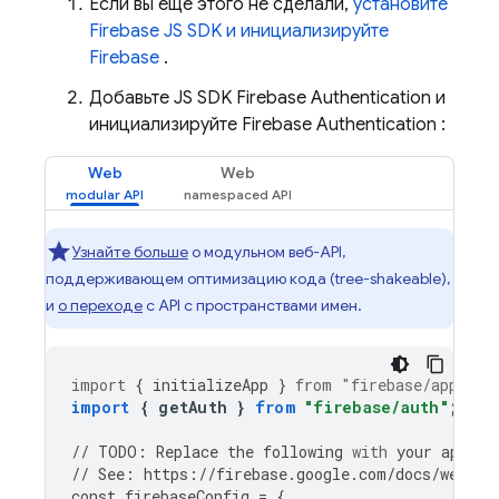
Если вы еще этого не сделали,
установите
Firebase JS SDK и инициализируйте
Firebase
.
Добавьте JS SDK
Firebase Authentication
и
инициализируйте
Firebase Authentication
:
Web
Web
Узнайте больше
о модульном веб-API,
поддерживающем оптимизацию кода (tree-shakeable),
и
о переходе
с API с пространствами имен.
import
{
initializeApp
}
from
"firebase/app"
;
import
{
getAuth
}
from
"firebase/auth"
;
//
TODO
:
Replace
the
following
with
your
app
's 
//
See
:
https
:
//
firebase
.
google
.
com
/
docs
/
web
/
le
const
firebaseConfig
=
{