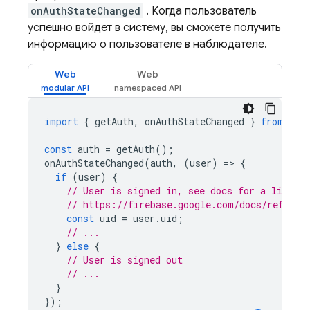
onAuthStateChanged
. Когда пользователь
успешно войдет в систему, вы сможете получить
информацию о пользователе в наблюдателе.
Web
Web
import
{
getAuth
,
onAuthStateChanged
}
from
"fi
const
auth
=
getAuth
();
onAuthStateChanged
(
auth
,
(
user
)
=
>
{
if
(
user
)
{
// User is signed in, see docs for a list of
// https://firebase.google.com/docs/referen
const
uid
=
user
.
uid
;
// ...
}
else
{
// User is signed out
// ...
}
});