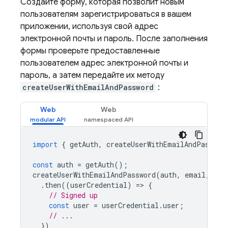
Создайте форму, которая позволит новым
пользователям зарегистрироваться в вашем
приложении, используя свой адрес
электронной почты и пароль. После заполнения
формы проверьте предоставленные
пользователем адрес электронной почты и
пароль, а затем передайте их методу
createUserWithEmailAndPassword
:
Web
Web
import
{
getAuth
,
createUserWithEmailAndPasswor
const
auth
=
getAuth
();
createUserWithEmailAndPassword
(
auth
,
email
,
pas
.
then
((
userCredential
)
=
>
{
// Signed up 
const
user
=
userCredential
.
user
;
// ...
})