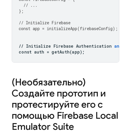
//
...
};
//
Initialize
Firebase
const
app
=
initializeApp
(
firebaseConfig
);
//
Initialize
Firebase
Authentication
and
ge
const
auth
=
getAuth
(
app
);
(Необязательно)
Создайте прототип и
протестируйте его с
помощью
Firebase Local
Emulator Suite