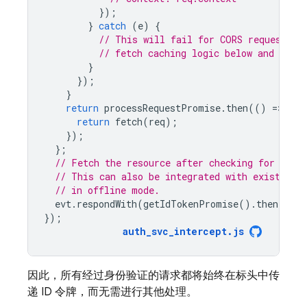
});
}
catch
(
e
)
{
// This will fail for CORS requests. 
// fetch caching logic below and do no
}
});
}
return
processRequestPromise
.
then
(()
=
>
{
return
fetch
(
req
);
});
};
// Fetch the resource after checking for the 
// This can also be integrated with existing 
// in offline mode.
evt
.
respondWith
(
getIdTokenPromise
().
then
(
requ
});
auth_svc_intercept
.
js
因此，所有经过身份验证的请求都将始终在标头中传
递 ID 令牌，而无需进行其他处理。