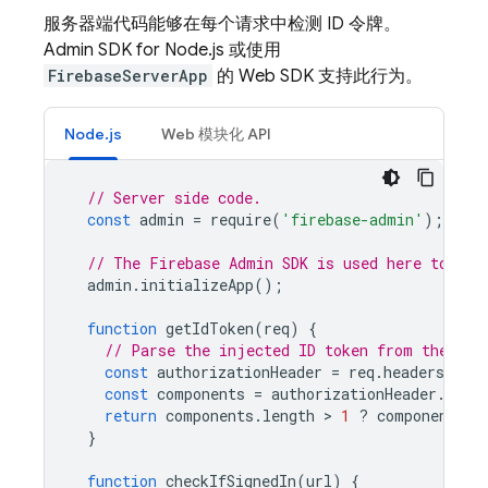
服务器端代码能够在每个请求中检测 ID 令牌。
Admin SDK for Node.js 或使用
FirebaseServerApp
的 Web SDK 支持此行为。
Node.js
Web 模块化 API
// Server side code.
const
admin
=
require
(
'firebase-admin'
);
// The Firebase Admin SDK is used here to ver
admin
.
initializeApp
();
function
getIdToken
(
req
)
{
// Parse the injected ID token from the req
const
authorizationHeader
=
req
.
headers
.
auth
const
components
=
authorizationHeader
.
spli
return
components
.
length
 > 
1
?
components
[
1
}
function
checkIfSignedIn
(
url
)
{