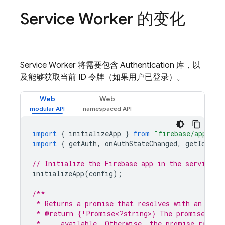
Service Worker 的变化
Service Worker 将需要包含 Authentication 库，以
及能够获取当前 ID 令牌（如果用户已登录）。
Web
Web
import
{
initializeApp
}
from
"firebase/app"
;
import
{
getAuth
,
onAuthStateChanged
,
getIdToke
// Initialize the Firebase app in the service w
initializeApp
(
config
);
/**
 * Returns a promise that resolves with an ID t
 * @return {!Promise<?string>} The promise that
 *     available. Otherwise, the promise resolv