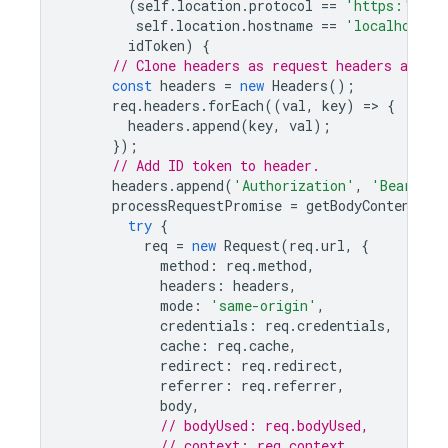
(
self
.
location
.
protocol
==
'https:'
||
self
.
location
.
hostname
==
'localhost'
)
idToken
)
{
// Clone headers as request headers are i
const
headers
=
new
Headers
();
req
.
headers
.
forEach
((
val
,
key
)
=
>
{
headers
.
append
(
key
,
val
);
});
// Add ID token to header.
headers
.
append
(
'Authorization'
,
'Bearer '
processRequestPromise
=
getBodyContent
(
re
try
{
req
=
new
Request
(
req
.
url
,
{
method
:
req
.
method
,
headers
:
headers
,
mode
:
'same-origin'
,
credentials
:
req
.
credentials
,
cache
:
req
.
cache
,
redirect
:
req
.
redirect
,
referrer
:
req
.
referrer
,
body
,
// bodyUsed: req.bodyUsed,
// context: req.context