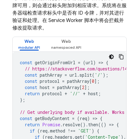
牌可用，则会通过标头附加到相应请求。系统将在服
务器端检查请求标头中是否有 ID 令牌，并对其进行
验证和处理。在 Service Worker 脚本中将会拦截并
修改提取请求。
Web
Web
const
getOriginFromUrl
=
(
url
)
=
>
{
// https://stackoverflow.com/questions/142088
const
pathArray
=
url
.
split
(
'/'
);
const
protocol
=
pathArray
[
0
];
const
host
=
pathArray
[
2
];
return
protocol
+
'//'
+
host
;
};
// Get underlying body if available. Works for 
const
getBodyContent
=
(
req
)
=
>
{
return
Promise
.
resolve
().
then
(()
=
>
{
if
(
req
.
method
!==
'GET'
)
{
if
(
req
.
headers
.
get
(
'Content-Type'
).
index