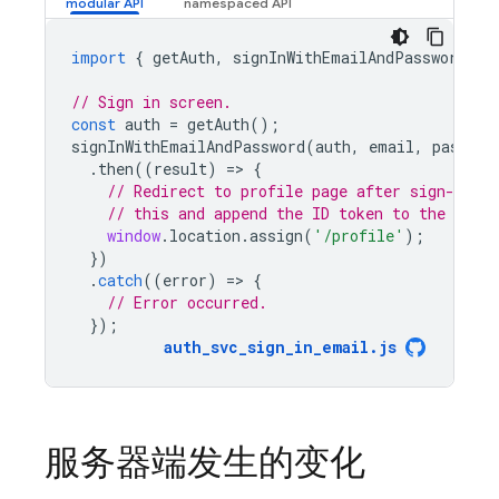
import
{
getAuth
,
signInWithEmailAndPassword
}
// Sign in screen.
const
auth
=
getAuth
();
signInWithEmailAndPassword
(
auth
,
email
,
passwor
.
then
((
result
)
=
>
{
// Redirect to profile page after sign-in. 
// this and append the ID token to the heade
window
.
location
.
assign
(
'/profile'
);
})
.
catch
((
error
)
=
>
{
// Error occurred.
});
auth_svc_sign_in_email
.
js
服务器端发生的变化