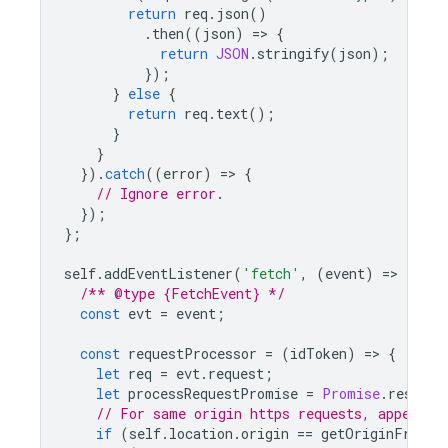
return
req
.
json
()
.
then
((
json
)
=
>
{
return
JSON
.
stringify
(
json
);
});
}
else
{
return
req
.
text
();
}
}
}).
catch
((
error
)
=
>
{
// Ignore error.
});
};
self
.
addEventListener
(
'fetch'
,
(
event
)
=
>
{
/** @type {FetchEvent} */
const
evt
=
event
;
const
requestProcessor
=
(
idToken
)
=
>
{
let
req
=
evt
.
request
;
let
processRequestPromise
=
Promise
.
resolve
// For same origin https requests, append i
if
(
self
.
location
.
origin
==
getOriginFromUr