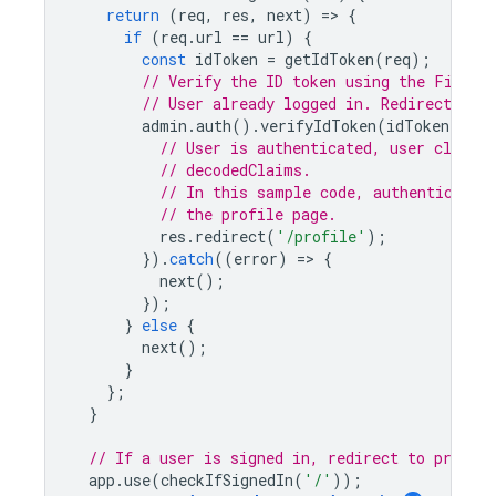
return
(
req
,
res
,
next
)
=
>
{
if
(
req
.
url
==
url
)
{
const
idToken
=
getIdToken
(
req
);
// Verify the ID token using the Fireba
// User already logged in. Redirect to p
admin
.
auth
().
verifyIdToken
(
idToken
).
the
// User is authenticated, user claims
// decodedClaims.
// In this sample code, authenticated
// the profile page.
res
.
redirect
(
'/profile'
);
}).
catch
((
error
)
=
>
{
next
();
});
}
else
{
next
();
}
};
}
// If a user is signed in, redirect to profile
app
.
use
(
checkIfSignedIn
(
'/'
));