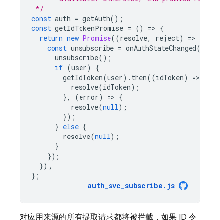
 */
const
auth
=
getAuth
();
const
getIdTokenPromise
=
()
=
>
{
return
new
Promise
((
resolve
,
reject
)
=
>
{
const
unsubscribe
=
onAuthStateChanged
(
auth
unsubscribe
();
if
(
user
)
{
getIdToken
(
user
).
then
((
idToken
)
=
>
{
resolve
(
idToken
);
},
(
error
)
=
>
{
resolve
(
null
);
});
}
else
{
resolve
(
null
);
}
});
});
};
auth_svc_subscribe
.
js
对应用来源的所有提取请求都将被拦截，如果 ID 令