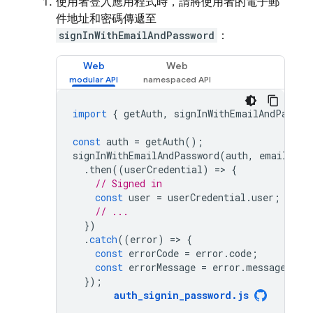
使用者登入應用程式時，請將使用者的電子郵
件地址和密碼傳遞至
signInWithEmailAndPassword
：
Web
Web
import
{
getAuth
,
signInWithEmailAndPasswo
const
auth
=
getAuth
();
signInWithEmailAndPassword
(
auth
,
email
,
pa
.
then
((
userCredential
)
=
>
{
// Signed in 
const
user
=
userCredential
.
user
;
// ...
})
.
catch
((
error
)
=
>
{
const
errorCode
=
error
.
code
;
const
errorMessage
=
error
.
message
;
});
auth_signin_password
.
js