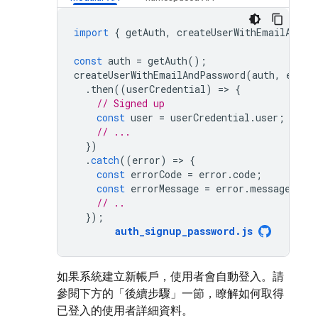
import
{
getAuth
,
createUserWithEmailAndPa
const
auth
=
getAuth
();
createUserWithEmailAndPassword
(
auth
,
email
.
then
((
userCredential
)
=
>
{
// Signed up 
const
user
=
userCredential
.
user
;
// ...
})
.
catch
((
error
)
=
>
{
const
errorCode
=
error
.
code
;
const
errorMessage
=
error
.
message
;
// ..
});
auth_signup_password
.
js
如果系統建立新帳戶，使用者會自動登入。請
參閱下方的「後續步驟」一節，瞭解如何取得
已登入的使用者詳細資料。