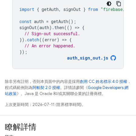
import
{
getAuth
,
signOut
}
from
"firebase/auth
const
auth
=
getAuth
();
signOut
(
auth
).
then
(()
=
>
{
// Sign-out successful.
}).
catch
((
error
)
=
>
{
// An error happened.
});
auth_sign_out
.
js
除非另有註明，否則本頁面中的內容是採用
創用 CC 姓名標示 4.0 授權
，
程式碼範例則為
阿帕契 2.0 授權
。詳情請參閱《
Google Developers 網
站政策
》。Java 是 Oracle 和/或其關聯企業的註冊商標。
上次更新時間：2026-07-11 (世界標準時間)。
瞭解詳情