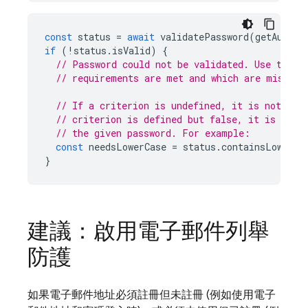
const
status
=
await
validatePassword
(
getAuth
()
if
(
!
status
.
isValid
)
{
// Password could not be validated. Use the s
// requirements are met and which are missing
// If a criterion is undefined, it is not req
// criterion is defined but false, it is requ
// the given password. For example:
const
needsLowerCase
=
status
.
containsLowerca
}
建議：啟用電子郵件列舉
防護
如果電子郵件地址必須註冊但未註冊 (例如使用電子