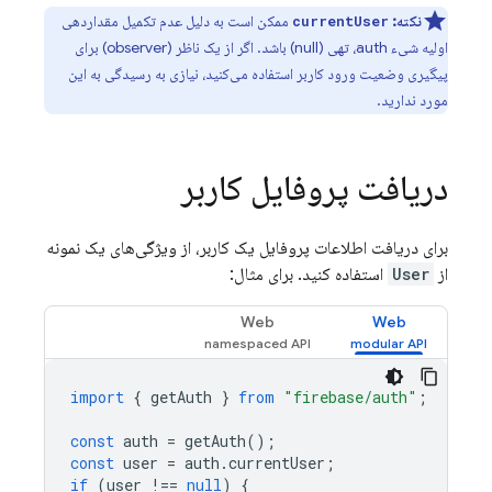
نکته:
ممکن است به دلیل عدم تکمیل مقداردهی
currentUser
اولیه شیء auth، تهی (null) باشد. اگر از یک ناظر (observer) برای
پیگیری وضعیت ورود کاربر استفاده می‌کنید، نیازی به رسیدگی به این
مورد ندارید.
دریافت پروفایل کاربر
برای دریافت اطلاعات پروفایل یک کاربر، از ویژگی‌های یک نمونه
از
User
استفاده کنید. برای مثال:
Web
Web
import
{
getAuth
}
from
"firebase/auth"
;
const
auth
=
getAuth
();
const
user
=
auth
.
currentUser
;
if
(
user
!==
null
)
{