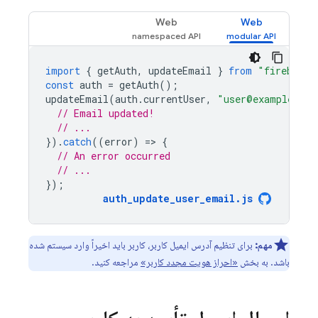
Web
Web
import
{
getAuth
,
updateEmail
}
from
"firebase/
const
auth
=
getAuth
();
updateEmail
(
auth
.
currentUser
,
"user@example.com
// Email updated!
// ...
}).
catch
((
error
)
=
>
{
// An error occurred
// ...
});
auth_update_user_email
.
js
مهم:
برای تنظیم آدرس ایمیل کاربر، کاربر باید اخیراً وارد سیستم شده
باشد. به بخش
«احراز هویت مجدد کاربر»
مراجعه کنید.