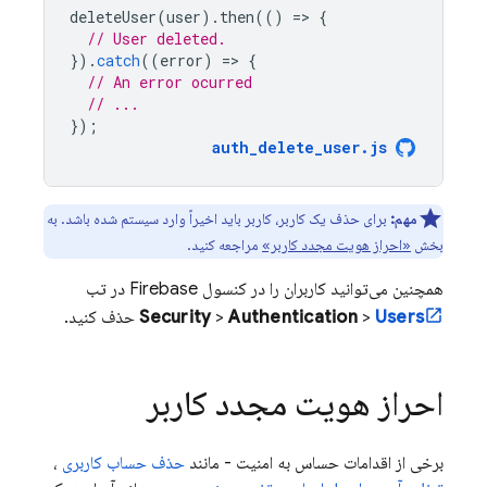
deleteUser
(
user
).
then
(()
=
>
{
// User deleted.
}).
catch
((
error
)
=
>
{
// An error ocurred
// ...
});
auth_delete_user
.
js
مهم:
برای حذف یک کاربر، کاربر باید اخیراً وارد سیستم شده باشد. به
بخش
«احراز هویت مجدد کاربر»
مراجعه کنید.
همچنین می‌توانید کاربران را در کنسول
Firebase
در تب
Users
>
Authentication
>
Security
حذف کنید.
احراز هویت مجدد کاربر
برخی از اقدامات حساس به امنیت - مانند
حذف حساب کاربری
،