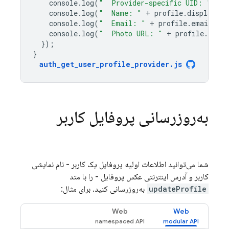
console
.
log
(
"  Provider-specific UID: "
+
p
console
.
log
(
"  Name: "
+
profile
.
displayNam
console
.
log
(
"  Email: "
+
profile
.
email
);
console
.
log
(
"  Photo URL: "
+
profile
.
photo
});
}
auth_get_user_profile_provider
.
js
به‌روزرسانی پروفایل کاربر
شما می‌توانید اطلاعات اولیه پروفایل یک کاربر - نام نمایشی
کاربر و آدرس اینترنتی عکس پروفایل - را با متد
updateProfile
به‌روزرسانی کنید. برای مثال:
Web
Web