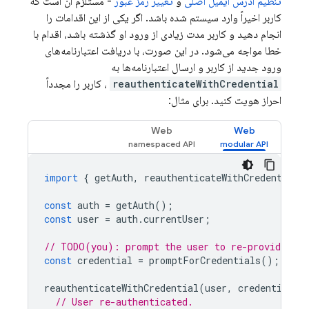
تنظیم آدرس ایمیل اصلی
و
تغییر رمز عبور
- مستلزم آن است که
کاربر اخیراً وارد سیستم شده باشد. اگر یکی از این اقدامات را
انجام دهید و کاربر مدت زیادی از ورود او گذشته باشد، اقدام با
خطا مواجه می‌شود. در این صورت، با دریافت اعتبارنامه‌های
ورود جدید از کاربر و ارسال اعتبارنامه‌ها به
reauthenticateWithCredential
، کاربر را مجدداً
احراز هویت کنید. برای مثال:
Web
Web
import
{
getAuth
,
reauthenticateWithCredential
const
auth
=
getAuth
();
const
user
=
auth
.
currentUser
;
// TODO(you): prompt the user to re-provide the
const
credential
=
promptForCredentials
();
reauthenticateWithCredential
(
user
,
credential
).
// User re-authenticated.