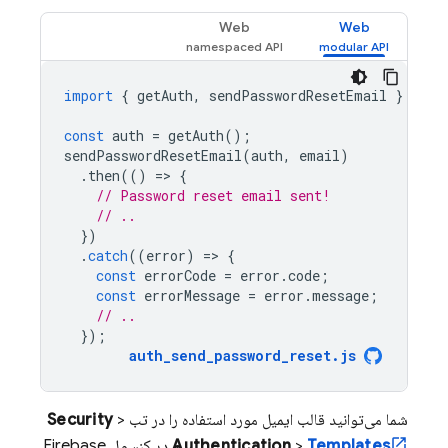
Web
Web
import
{
getAuth
,
sendPasswordResetEmail
}
from
const
auth
=
getAuth
();
sendPasswordResetEmail
(
auth
,
email
)
.
then
(()
=
>
{
// Password reset email sent!
// ..
})
.
catch
((
error
)
=
>
{
const
errorCode
=
error
.
code
;
const
errorMessage
=
error
.
message
;
// ..
});
auth_send_password_reset
.
js
شما می‌توانید قالب ایمیل مورد استفاده را در تب
>
Security
Templates
>
Authentication
در کنسول
Firebase