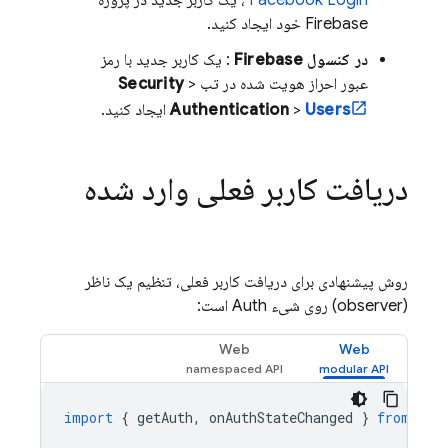
Facebook Login
، یک کاربر جدید در پروژه
Firebase خود ایجاد کنید.
در کنسول
Firebase
: یک کاربر جدید با رمز
عبور احراز هویت شده در تب
>
Security
Users
>
Authentication
ایجاد کنید.
دریافت کاربر فعلی وارد شده
روش پیشنهادی برای دریافت کاربر فعلی، تنظیم یک ناظر
(observer) روی شیء Auth است:
Web
Web
import
{
getAuth
,
onAuthStateChanged
}
from
"fi