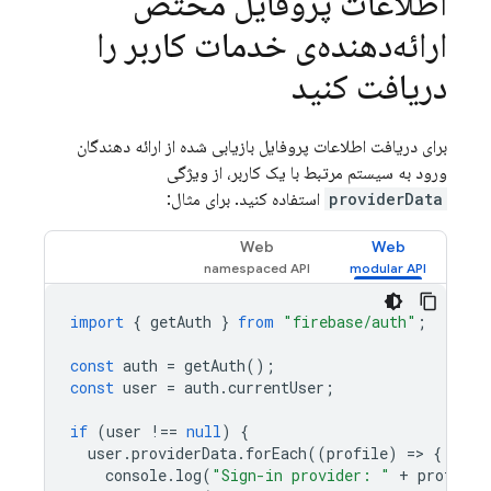
اطلاعات پروفایل مختص
ارائه‌دهنده‌ی خدمات کاربر را
دریافت کنید
برای دریافت اطلاعات پروفایل بازیابی شده از ارائه دهندگان
ورود به سیستم مرتبط با یک کاربر، از ویژگی
providerData
استفاده کنید. برای مثال:
Web
Web
import
{
getAuth
}
from
"firebase/auth"
;
const
auth
=
getAuth
();
const
user
=
auth
.
currentUser
;
if
(
user
!==
null
)
{
user
.
providerData
.
forEach
((
profile
)
=
>
{
console
.
log
(
"Sign-in provider: "
+
profile
.