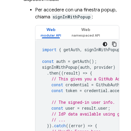
Per accedere con una finestra popup,
chiama
signInWithPopup
:
Web
Web
import
{
getAuth
,
signInWithPopup
,
Gi
const
auth
=
getAuth
();
signInWithPopup
(
auth
,
provider
)
.
then
((
result
)
=
>
{
// This gives you a GitHub Access
const
credential
=
GithubAuthProv
const
token
=
credential
.
accessTo
// The signed-in user info.
const
user
=
result
.
user
;
// IdP data available using getAd
// ...
}).
catch
((
error
)
=
>
{