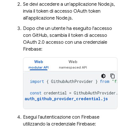
Se devi accedere a un'applicazione Node.js,
invia il token di accesso OAuth token
all'applicazione Node.js.
Dopo che un utente ha eseguito l'accesso
con GitHub, scambia il token di accesso
OAuth 2.0 accesso con una credenziale
Firebase:
Web
Web
import
{
GithubAuthProvider
}
from
"fireba
const
credential
=
GithubAuthProvider
.
cred
auth_github_provider_credential
.
js
Esegui l'autenticazione con Firebase
utilizzando la credenziale Firebase: