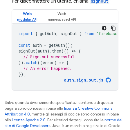
Per disconnettere un utente, chiama
signOut
:
Web
Web
import
{
getAuth
,
signOut
}
from
"firebase/auth
const
auth
=
getAuth
();
signOut
(
auth
).
then
(()
=
>
{
// Sign-out successful.
}).
catch
((
error
)
=
>
{
// An error happened.
});
auth_sign_out
.
js
Salvo quando diversamente specificato, i contenuti di questa
pagina sono concessi in base alla
licenza Creative Commons
Attribution 4.0
, mentre gli esempi di codice sono concessi in base
alla
licenza Apache 2.0
. Per ulteriori dettagli, consulta le
norme del
sito di Google Developers
. Java è un marchio registrato di Oracle