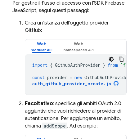
Per gestire il flusso di accesso con l'SDK Firebase
JavaScript, segui questi passaggi:
Crea un'istanza dell'oggetto provider
GitHub:
Web
Web
import
{
GithubAuthProvider
}
from
"fireba
const
provider
=
new
GithubAuthProvider
();
auth_github_provider_create
.
js
Facoltativo
: specifica gli ambiti OAuth 2.0
aggiuntivi che vuoi richiedere al provider di
autenticazione. Per aggiungere un ambito,
chiama
addScope
. Ad esempio: