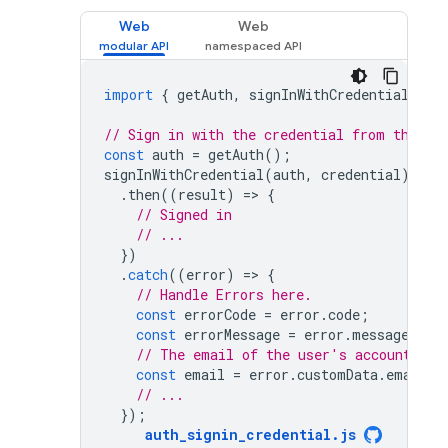
Web
Web
import
{
getAuth
,
signInWithCredential
}
f
// Sign in with the credential from the us
const
auth
=
getAuth
();
signInWithCredential
(
auth
,
credential
)
.
then
((
result
)
=
>
{
// Signed in 
// ...
})
.
catch
((
error
)
=
>
{
// Handle Errors here.
const
errorCode
=
error
.
code
;
const
errorMessage
=
error
.
message
;
// The email of the user's account use
const
email
=
error
.
customData
.
email
;
// ...
});
auth_signin_credential
.
js