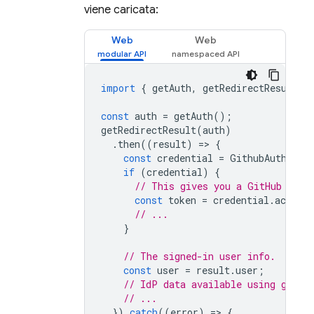
viene caricata:
Web
Web
import
{
getAuth
,
getRedirectResult
,
const
auth
=
getAuth
();
getRedirectResult
(
auth
)
.
then
((
result
)
=
>
{
const
credential
=
GithubAuthProv
if
(
credential
)
{
// This gives you a GitHub Acce
const
token
=
credential
.
access
// ...
}
// The signed-in user info.
const
user
=
result
.
user
;
// IdP data available using getAd
// ...
}).
catch
((
error
)
=
>
{