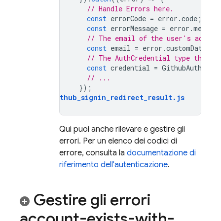
// Handle Errors here.
const
errorCode
=
error
.
code
;
const
errorMessage
=
error
.
messag
// The email of the user's accoun
const
email
=
error
.
customData
.
em
// The AuthCredential type that w
const
credential
=
GithubAuthProv
// ...
});
auth_github_signin_redirect_result
.
js
Qui puoi anche rilevare e gestire gli
errori. Per un elenco dei codici di
errore, consulta la
documentazione di
riferimento dell'autenticazione
.
Gestire gli errori
account-exists-with-