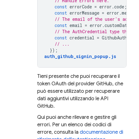
// Handle Errors here.
const
errorCode
=
error
.
code
;
const
errorMessage
=
error
.
messag
// The email of the user's accoun
const
email
=
error
.
customData
.
em
// The AuthCredential type that w
const
credential
=
GithubAuthProv
// ...
});
auth_github_signin_popup
.
js
Tieni presente che puoi recuperare il
token OAuth del provider GitHub, che
può essere utilizzato per recuperare
dati aggiuntivi utilizzando le API
GitHub.
Qui puoi anche rilevare e gestire gli
errori. Per un elenco dei codici di
errore, consulta la
documentazione di