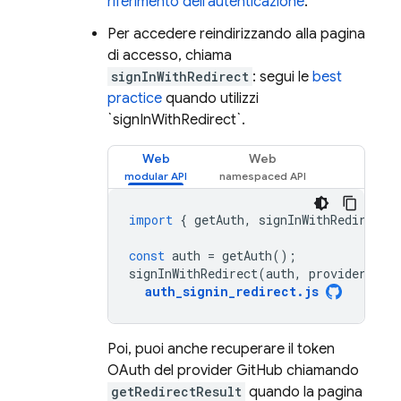
riferimento dell'autenticazione
.
Per accedere reindirizzando alla pagina
di accesso, chiama
signInWithRedirect
: segui le
best
practice
quando utilizzi
`signInWithRedirect`.
Web
Web
import
{
getAuth
,
signInWithRedirect
const
auth
=
getAuth
();
signInWithRedirect
(
auth
,
provider
);
auth_signin_redirect
.
js
Poi, puoi anche recuperare il token
OAuth del provider GitHub chiamando
getRedirectResult
quando la pagina