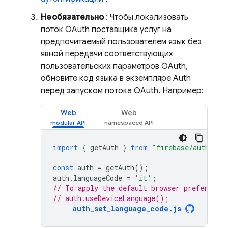
Необязательно
: Чтобы локализовать
поток OAuth поставщика услуг на
предпочитаемый пользователем язык без
явной передачи соответствующих
пользовательских параметров OAuth,
обновите код языка в экземпляре Auth
перед запуском потока OAuth. Например:
Web
Web
import
{
getAuth
}
from
"firebase/auth"
;
const
auth
=
getAuth
();
auth
.
languageCode
=
'it'
;
// To apply the default browser preference
// auth.useDeviceLanguage();
auth_set_language_code.js