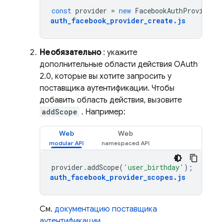
const
provider
=
new
FacebookAuthProvider
(
auth_facebook_provider_create
.
js
Необязательно
: укажите
дополнительные области действия OAuth
2.0, которые вы хотите запросить у
поставщика аутентификации. Чтобы
добавить область действия, вызовите
addScope
. Например:
Web
Web
provider
.
addScope
(
'user_birthday'
);
auth_facebook_provider_scopes
.
js
См.
документацию поставщика
аутентификации
.