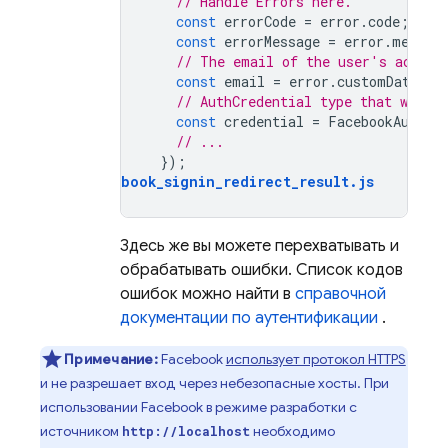
// Handle Errors here.
const
errorCode
=
error
.
code
;
const
errorMessage
=
error
.
messag
// The email of the user's accoun
const
email
=
error
.
customData
.
em
// AuthCredential type that was us
const
credential
=
FacebookAuthPr
// ...
});
auth_facebook_signin_redirect_result
.
js
Здесь же вы можете перехватывать и
обрабатывать ошибки. Список кодов
ошибок можно найти в
справочной
документации по аутентификации
.
Примечание:
Facebook
использует протокол HTTPS
и не разрешает вход через небезопасные хосты. При
использовании Facebook в режиме разработки с
источником
необходимо
http://localhost