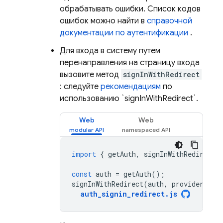
обрабатывать ошибки. Список кодов
ошибок можно найти в
справочной
документации по аутентификации
.
Для входа в систему путем
перенаправления на страницу входа
вызовите метод
signInWithRedirect
: следуйте
рекомендациям
по
использованию `signInWithRedirect`.
Web
Web
import
{
getAuth
,
signInWithRedirect
const
auth
=
getAuth
();
signInWithRedirect
(
auth
,
provider
);
auth_signin_redirect
.
js