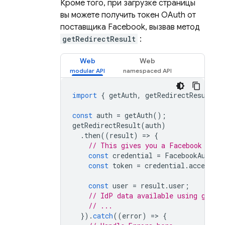
Кроме того, при загрузке страницы
вы можете получить токен OAuth от
поставщика Facebook, вызвав метод
getRedirectResult
:
Web
Web
import
{
getAuth
,
getRedirectResult
,
const
auth
=
getAuth
();
getRedirectResult
(
auth
)
.
then
((
result
)
=
>
{
// This gives you a Facebook Acce
const
credential
=
FacebookAuthPr
const
token
=
credential
.
accessTo
const
user
=
result
.
user
;
// IdP data available using getAd
// ...
}).
catch
((
error
)
=
>
{