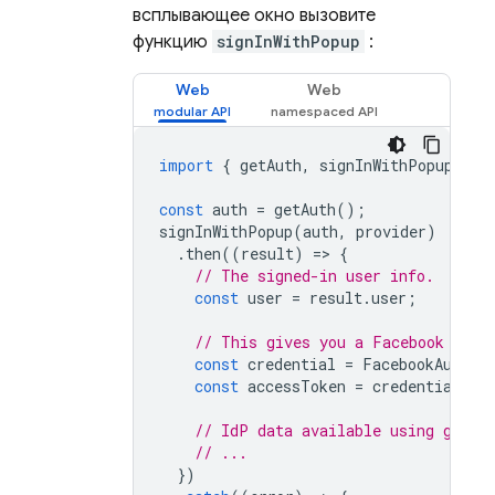
всплывающее окно вызовите
функцию
signInWithPopup
:
Web
Web
import
{
getAuth
,
signInWithPopup
,
Fa
const
auth
=
getAuth
();
signInWithPopup
(
auth
,
provider
)
.
then
((
result
)
=
>
{
// The signed-in user info.
const
user
=
result
.
user
;
// This gives you a Facebook Acce
const
credential
=
FacebookAuthPr
const
accessToken
=
credential
.
ac
// IdP data available using getAd
// ...
})