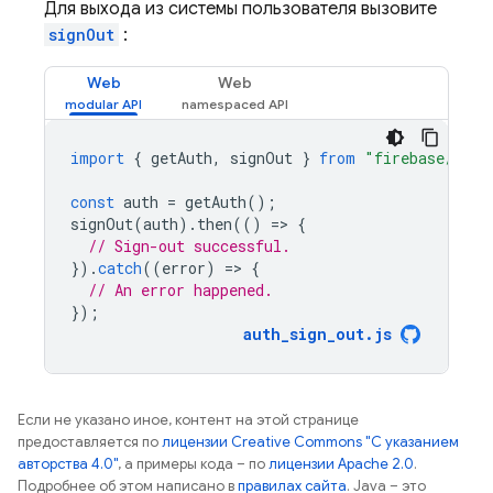
Для выхода из системы пользователя вызовите
signOut
:
Web
Web
import
{
getAuth
,
signOut
}
from
"firebase/auth
const
auth
=
getAuth
();
signOut
(
auth
).
then
(()
=
>
{
// Sign-out successful.
}).
catch
((
error
)
=
>
{
// An error happened.
});
auth_sign_out
.
js
Если не указано иное, контент на этой странице
предоставляется по
лицензии Creative Commons "С указанием
авторства 4.0"
, а примеры кода – по
лицензии Apache 2.0
.
Подробнее об этом написано в
правилах сайта
. Java – это