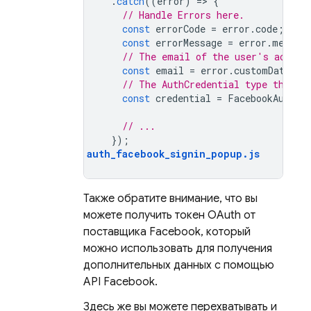
.
catch
((
error
)
=
>
{
// Handle Errors here.
const
errorCode
=
error
.
code
;
const
errorMessage
=
error
.
messag
// The email of the user's accoun
const
email
=
error
.
customData
.
em
// The AuthCredential type that w
const
credential
=
FacebookAuthPr
// ...
});
auth_facebook_signin_popup
.
js
Также обратите внимание, что вы
можете получить токен OAuth от
поставщика Facebook, который
можно использовать для получения
дополнительных данных с помощью
API Facebook.
Здесь же вы можете перехватывать и