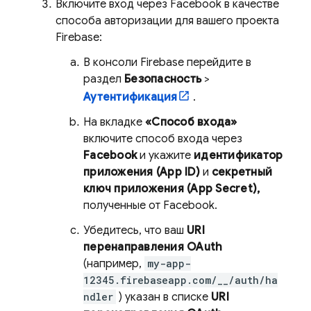
Включите вход через Facebook в качестве
способа авторизации для вашего проекта
Firebase:
В консоли
Firebase
перейдите в
раздел
Безопасность
>
Аутентификация
.
На вкладке
«Способ входа»
включите способ входа через
Facebook
и укажите
идентификатор
приложения (App ID)
и
секретный
ключ приложения (App Secret),
полученные от Facebook.
Убедитесь, что ваш
URI
перенаправления OAuth
(например,
my-app-
12345.firebaseapp.com/__/auth/ha
ndler
) указан в списке
URI