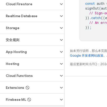
const
auth
Cloud Firestore
signOut
(
aut
// Sign-o
Realtime Database
}).
catch
((
e
// An err
});
Storage
安全规则
如未另行说明，那么本页
App Hosting
Google 开发者网站政策
。
Hosting
最后更新时间 (UTC)：2026
Cloud Functions
学习
Extensions
指南
Firebase ML
参考