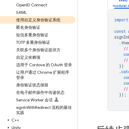
Web
Open
ID Connect
SAML
import
使用自定义身份验证系统
匿名身份验证
const
短信多重身份验证
signIn
TOTP 多重身份验证
.
the
//
关联多个身份验证提供方
co
自定义依赖项
//
适用于 Cordova 的 OAuth 登录
})
.
cat
让用户通过 Chrome 扩展程序
co
登录
co
身份验证状态保留
//
在电子邮件操作中传递状态
});
Service Worker 会话
sign
In
With
Redirect 流程的最佳
实践
C++
Unity