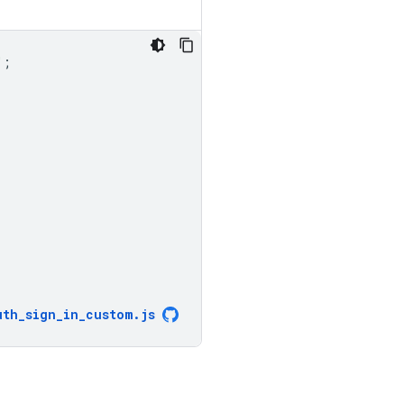
"
;
uth_sign_in_custom
.
js