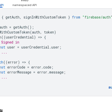
Web
{
getAuth
,
signInWithCustomToken
}
from
"firebase/auth
auth
=
getAuth
();
WithCustomToken
(
auth
,
token
)
n
((
userCredential
)
=
>
{
 Signed in
nst
user
=
userCredential
.
user
;
 ...
ch
((
error
)
=
>
{
nst
errorCode
=
error
.
code
;
nst
errorMessage
=
error
.
message
;
 ...
a