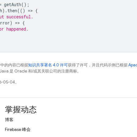
=
getAuth
();
h
).
then
(()
=
>
{
ut successful.
rror
)
=
>
{
or happened.
面中的内容已根据
知识共享署名 4.0 许可
获得了许可，并且代码示例已根据
Apa
Java 是 Oracle 和/或其关联公司的注册商标。
-05-04。
掌握动态
博客
Firebase 峰会