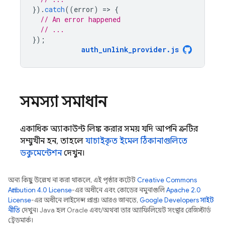
}).
catch
((
error
)
=
>
{
// An error happened
// ...
});
auth_unlink_provider
.
js
সমস্যা সমাধান
একাধিক অ্যাকাউন্ট লিঙ্ক করার সময় যদি আপনি ত্রুটির
সম্মুখীন হন, তাহলে
যাচাইকৃত ইমেল ঠিকানাগুলিতে
ডকুমেন্টেশন
দেখুন।
অন্য কিছু উল্লেখ না করা থাকলে, এই পৃষ্ঠার কন্টেন্ট
Creative Commons
Attribution 4.0 License
-এর অধীনে এবং কোডের নমুনাগুলি
Apache 2.0
License
-এর অধীনে লাইসেন্স প্রাপ্ত। আরও জানতে,
Google Developers সাইট
নীতি
দেখুন। Java হল Oracle এবং/অথবা তার অ্যাফিলিয়েট সংস্থার রেজিস্টার্ড
ট্রেডমার্ক।