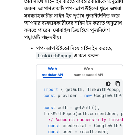
তার সাথে সাইন ইন করতে ব্যবহারকারীকে অনুরোধ
করুন। আপনি একটি পপ-আপ উইন্ডো খুলে অথবা
সরবরাহকারীর সাইন-ইন পৃষ্ঠায় পুনঃনির্দেশিত করে
আপনার ব্যবহারকারীদের সাইন ইন করতে অনুরোধ
করতে পারেন। মোবাইল ডিভাইসে পুনঃনির্দেশ
পদ্ধতিটি পছন্দনীয়।
পপ-আপ উইন্ডো দিয়ে সাইন ইন করতে,
linkWithPopup
এ কল করুন:
Web
Web
import
{
getAuth
,
linkWithPopup
,
Goog
const
provider
=
new
GoogleAuthProvid
const
auth
=
getAuth
();
linkWithPopup
(
auth
.
currentUser
,
provi
// Accounts successfully linked.
const
credential
=
GoogleAuthProvid
const
user
=
result
.
user
;