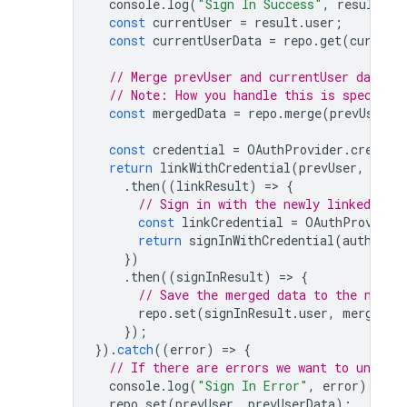
console
.
log
(
"Sign In Success"
,
result
);
const
currentUser
=
result
.
user
;
const
currentUserData
=
repo
.
get
(
current
// Merge prevUser and currentUser data s
// Note: How you handle this is specific
const
mergedData
=
repo
.
merge
(
prevUserDa
const
credential
=
OAuthProvider
.
credent
return
linkWithCredential
(
prevUser
,
cred
.
then
((
linkResult
)
=
>
{
// Sign in with the newly linked cred
const
linkCredential
=
OAuthProvider
return
signInWithCredential
(
auth
,
li
})
.
then
((
signInResult
)
=
>
{
// Save the merged data to the new u
repo
.
set
(
signInResult
.
user
,
mergedDa
});
}).
catch
((
error
)
=
>
{
// If there are errors we want to undo t
console
.
log
(
"Sign In Error"
,
error
);
repo
.
set
(
prevUser
,
prevUserData
);