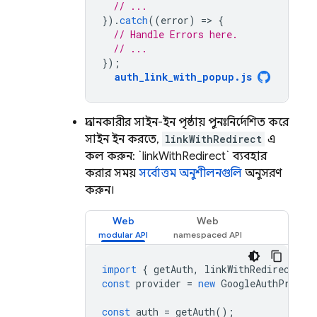
// ...
}).
catch
((
error
)
=
>
{
// Handle Errors here.
// ...
});
auth_link_with_popup
.
js
প্রদানকারীর সাইন-ইন পৃষ্ঠায় পুনঃনির্দেশিত করে
সাইন ইন করতে,
linkWithRedirect
এ
কল করুন: `linkWithRedirect` ব্যবহার
করার সময়
সর্বোত্তম অনুশীলনগুলি
অনুসরণ
করুন।
Web
Web
import
{
getAuth
,
linkWithRedirect
,
G
const
provider
=
new
GoogleAuthProvid
const
auth
=
getAuth
();