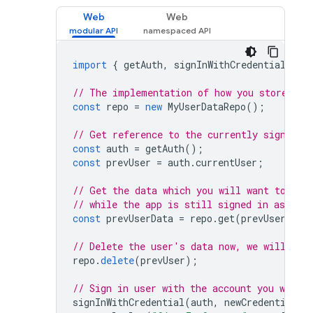
Web
Web
import
{
getAuth
,
signInWithCredential
,
li
// The implementation of how you store you
const
repo
=
new
MyUserDataRepo
();
// Get reference to the currently signed-i
const
auth
=
getAuth
();
const
prevUser
=
auth
.
currentUser
;
// Get the data which you will want to mer
// while the app is still signed in as this
const
prevUserData
=
repo
.
get
(
prevUser
);
// Delete the user's data now, we will res
repo
.
delete
(
prevUser
);
// Sign in user with the account you want t
signInWithCredential
(
auth
,
newCredential
).