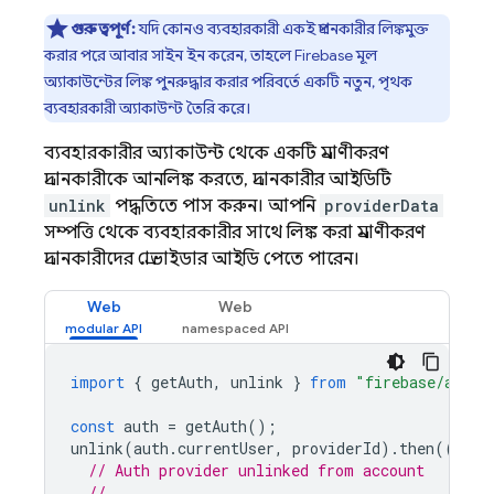
গুরুত্বপূর্ণ:
যদি কোনও ব্যবহারকারী একই প্রদানকারীর লিঙ্কমুক্ত
করার পরে আবার সাইন ইন করেন, তাহলে Firebase মূল
অ্যাকাউন্টের লিঙ্ক পুনরুদ্ধার করার পরিবর্তে একটি নতুন, পৃথক
ব্যবহারকারী অ্যাকাউন্ট তৈরি করে।
ব্যবহারকারীর অ্যাকাউন্ট থেকে একটি প্রমাণীকরণ
প্রদানকারীকে আনলিঙ্ক করতে, প্রদানকারীর আইডিটি
unlink
পদ্ধতিতে পাস করুন। আপনি
providerData
সম্পত্তি থেকে ব্যবহারকারীর সাথে লিঙ্ক করা প্রমাণীকরণ
প্রদানকারীদের প্রোভাইডার আইডি পেতে পারেন।
Web
Web
import
{
getAuth
,
unlink
}
from
"firebase/auth"
const
auth
=
getAuth
();
unlink
(
auth
.
currentUser
,
providerId
).
then
(()
=
>
// Auth provider unlinked from account
// ...