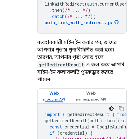
linkWithRedirect
(
auth
.
currentUser
,
pr
.
then
(
/* ... */
)
.
catch
(
/* ... */
);
auth_link_with_redirect
.
js
ব্যবহারকারী সাইন ইন করার পর, তাদের
আপনার পৃষ্ঠায় পুনঃনির্দেশিত করা হবে।
তারপর, আপনার পৃষ্ঠা লোড হলে
getRedirectResult
এ কল করে আপনি
সাইন-ইন ফলাফলটি পুনরুদ্ধার করতে
পারেন:
Web
Web
import
{
getRedirectResult
}
from
"fi
getRedirectResult
(
auth
).
then
((
result
)
const
credential
=
GoogleAuthProvid
if
(
credential
)
{