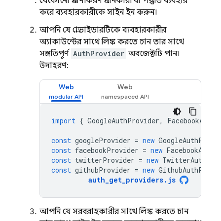
যেকোনো প্রমাণীকরণ প্রদানকারী বা পদ্ধতি ব্যবহার
করে ব্যবহারকারীকে সাইন ইন করুন।
আপনি যে প্রোভাইডারটিকে ব্যবহারকারীর
অ্যাকাউন্টের সাথে লিঙ্ক করতে চান তার সাথে
সঙ্গতিপূর্ণ
AuthProvider
অবজেক্টটি পান।
উদাহরণ:
Web
Web
import
{
GoogleAuthProvider
,
FacebookAuthP
const
googleProvider
=
new
GoogleAuthProvi
const
facebookProvider
=
new
FacebookAuthP
const
twitterProvider
=
new
TwitterAuthPro
const
githubProvider
=
new
GithubAuthProvi
auth_get_providers
.
js
আপনি যে সরবরাহকারীর সাথে লিঙ্ক করতে চান