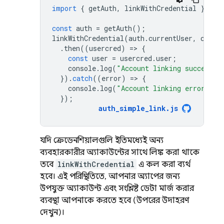
import
{
getAuth
,
linkWithCredential
}
fro
const
auth
=
getAuth
();
linkWithCredential
(
auth
.
currentUser
,
crede
.
then
((
usercred
)
=
>
{
const
user
=
usercred
.
user
;
console
.
log
(
"Account linking success"
,
}).
catch
((
error
)
=
>
{
console
.
log
(
"Account linking error"
,
e
});
auth_simple_link
.
js
যদি ক্রেডেনশিয়ালগুলি ইতিমধ্যেই অন্য
ব্যবহারকারীর অ্যাকাউন্টের সাথে লিঙ্ক করা থাকে
তবে
linkWithCredential
এ কল করা ব্যর্থ
হবে। এই পরিস্থিতিতে, আপনার অ্যাপের জন্য
উপযুক্ত অ্যাকাউন্ট এবং সংশ্লিষ্ট ডেটা মার্জ করার
ব্যবস্থা আপনাকে করতে হবে (উপরের উদাহরণ
দেখুন)।