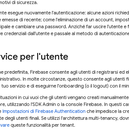
otivi di sicurezza.
ente esegue nuovamente l'autenticazione: alcune azioni richie
e emesse di recente; come l'eliminazione di un account, impost
cipale e cambiare una password. Anziché far uscire l'utente e f
e credenziali dall'utente e passale al metodo di autenticazion
vice per l'utente
e predefinita,
Firebase
consente agli utenti di registrarsi ed 
istrativo. In molte circostanze, questo consente agli utenti fin
l tuo servizio e di eseguirne l'onboarding (o il logout) con il mi
ituazioni in cui vuoi che gli utenti vengano creati manualmen
re, utilizzando l'SDK Admin o la console
Firebase
. In questi ca
le
Impostazioni di
Firebase Authentication
che impedisce la crea
degli utenti finali. Se utilizzi l'architettura multi-tenancy, dov
ivare
queste funzionalità per tenant.