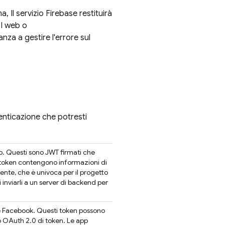
a, Il servizio
Firebase
restituirà
I web o
za a gestire l'errore sul
utenticazione che potresti
. Questi sono JWT firmati che
 token contengono informazioni di
utente, che è univoca per il progetto
i inviarli a un server di backend per
 e Facebook. Questi token possono
so OAuth 2.0 di token. Le app