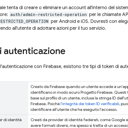
ale tenta di creare o eliminare un account all'interno del sistem
rore:
auth/admin-restricted-operation
per le chiamate AP
RESTRICTED_OPERATION
per Android e iOS. Dovresti con elegan
ndo all'utente di adottare azioni per il tuo servizio.
i autenticazione
l'autenticazione con
Firebase
, esistono tre tipi di token di a
D
Creato da
Firebase
quando un utente accede a un'app
identificano in modo sicuro Progetto
Firebase
. Questi
base sul profilo di un utente, inclusa la stringa ID dell'
Firebase
. Poiché
l'integrità dei token ID verificabili
, puo
identificare all'utente che ha eseguito l'accesso.
r di identità
Creati da provider di identità federati, come Google
avere formati diversi, ma spesso si tratta di un acces