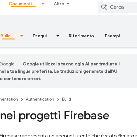
Documenti
Altro
Build
Esegui
Riferimento
Esempi
Google utilizza la tecnologia AI per tradurre i
ella tua lingua preferita. Le traduzioni generate dall'AI
 contenere errori.
entation
Authentication
Build
 nei progetti Firebase
Firebase
rappresenta un account utente che è stato firmato p