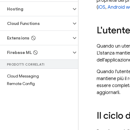
proprietà del pr
(
iOS
,
Android
w
Hosting
Cloud Functions
L'utent
Extensions
Quando un utent
Firebase ML
L'istanza mantie
dell'applicazion
PRODOTTI CORRELATI
Quando l'utente
Cloud Messaging
mantiene più il 
Remote Config
essere completa
aggiornarli.
Il ciclo 