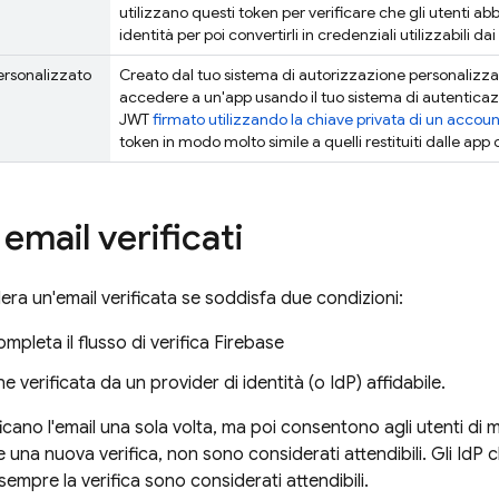
utilizzano questi token per verificare che gli utenti abb
identità per poi convertirli in credenziali utilizzabili dai
ersonalizzato
Creato dal tuo sistema di autorizzazione personalizzat
accedere a un'app usando il tuo sistema di autenticazi
JWT
firmato utilizzando la chiave privata di un account
token in modo molto simile a quelli restituiti dalle app 
i email verificati
ra un'email verificata se soddisfa due condizioni:
ompleta il flusso di verifica
Firebase
ne verificata da un provider di identità (o IdP) affidabile.
ficano l'email una sola volta, ma poi consentono agli utenti di mo
 una nuova verifica, non sono considerati attendibili. Gli IdP
empre la verifica sono considerati attendibili.