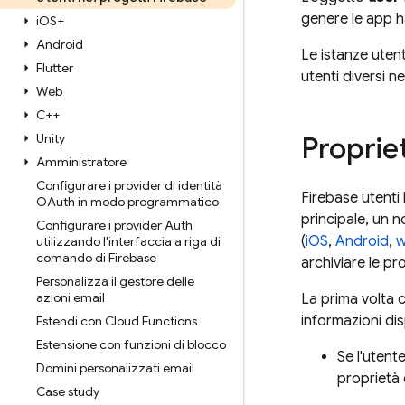
genere le app h
i
OS+
Android
Le istanze uten
Flutter
utenti diversi 
Web
C++
Unity
Proprie
Amministratore
Configurare i provider di identità
Firebase
utenti 
OAuth in modo programmatico
principale, un 
Configurare i provider Auth
(
iOS
,
Android
,
utilizzando l'interfaccia a riga di
comando di Firebase
archiviare le pr
Personalizza il gestore delle
azioni email
La prima volta c
informazioni disp
Estendi con Cloud Functions
Estensione con funzioni di blocco
Se l'utent
Domini personalizzati email
proprietà 
Case study