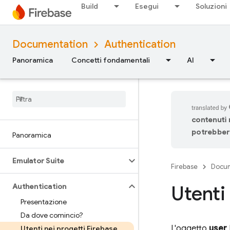
Build
Esegui
Soluzioni
Documentation
Authentication
Panoramica
Concetti fondamentali
AI
contenuti n
potrebbero
Panoramica
Emulator Suite
Firebase
Docum
Utenti
Authentication
Presentazione
Da dove comincio?
L'oggetto
user
Utenti nei progetti Firebase