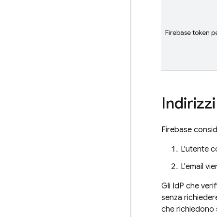
Firebase
token p
Indirizz
Firebase
conside
L'utente c
L'email vie
Gli IdP che veri
senza richiedere
che richiedono s