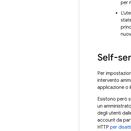
per m
L'ut
stat
prin
nuov
Self-ser
Per impostazion
intervento ammin
applicazione o i
Esistono però s
un amministrato
degli utenti dal
account da parte 
HTTP
per disatt