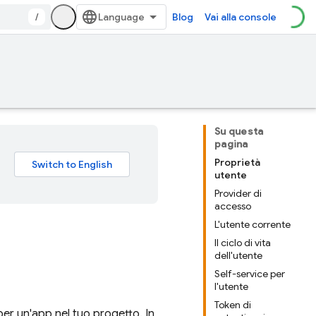
/
Blog
Vai alla console
Su questa
pagina
Proprietà
utente
Provider di
accesso
L'utente corrente
Il ciclo di vita
dell'utente
Self-service per
l'utente
Token di
er un'app nel tuo progetto. In