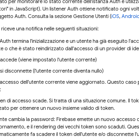
ato per monitorare lo stato corrente dell'istanza Auth è utilizza
ri" in JavaScript). Un listener Auth ottiene notificato ogni v
ggetto Auth. Consulta la sezione Gestione Utenti (
iOS
,
Androi
 riceve una notifica nelle seguenti situazioni:
Auth termina l'inizializzazione e un utente ha già eseguito l'a
 o che è stato reindirizzato dall'accesso di un provider di ide
accede (viene impostato l'utente corrente)
si disconnette (l'utente corrente diventa nullo)
i accesso dell'utente corrente viene aggiornato. Questo caso p
:
oken di accesso scade. Si tratta di una situazione comune. Il t
izzato per ottenere un nuovo insieme valido di token.
ente cambia la password:
Firebase
emette un nuovo accesso d
ornamento, e il rendering dei vecchi token sono scaduti. Que
maticamente fa scadere il token dell'utente e/o disconnette l'u