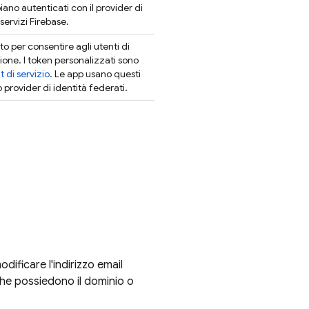
iano autenticati con il provider di
 servizi
Firebase
.
o per consentire agli utenti di
one. I token personalizzati sono
 di servizio
. Le app usano questi
o provider di identità federati.
dificare l'indirizzo email
 che possiedono il dominio o