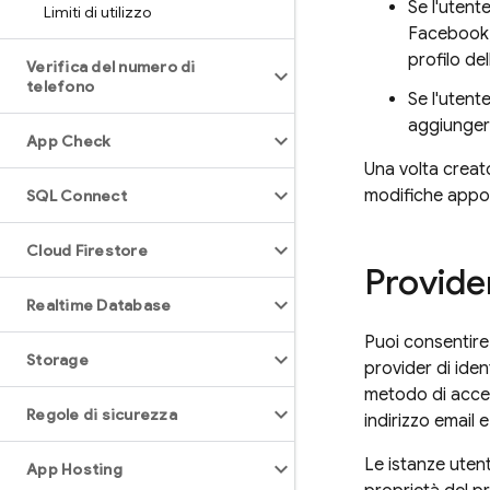
Se l'utent
Limiti di utilizzo
Facebook, 
profilo del
Verifica del numero di
telefono
Se l'utent
aggiungere
App Check
Una volta creato
modifiche apport
SQL Connect
Cloud Firestore
Provide
Realtime Database
Puoi consentire 
Storage
provider di iden
metodo di acces
Regole di sicurezza
indirizzo emai
Le istanze utent
App Hosting