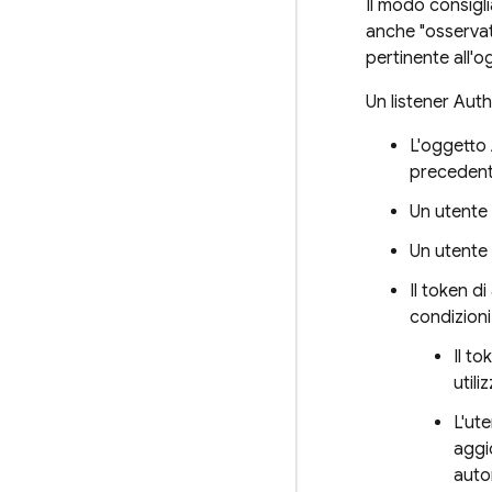
Il modo consigli
anche "osservato
pertinente all'o
Un listener Auth
L'oggetto 
precedente
Un utente 
Un utente 
Il token d
condizioni
Il t
util
L'ut
aggi
auto